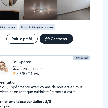
tits travaux
Pose de tringle à rideaux
Voir le profil
Contacter
Particulier
Lou Spence
Service
Maisons-Alfort (Alfort 3)
4,7/5
(411 avis)
ésentation
njour, Expérimenté avec 25 ans de métiers en multi
vices et en tant que cuisiniste.Je mets à votre
sposition les compétences acquises au fil de
sieurs années. Je suis spécialisé dans plusieurs corps
nier avis laissé par Salim : 5/5
métiers que j'ai exercé et que j'exerce encore.
 a 6 jours