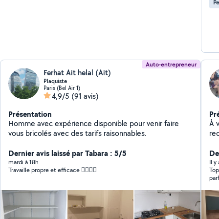
Pe
Auto-entrepreneur
Ferhat Ait helal (Ait)
Plaquiste
Paris (Bel Air 1)
4,9/5
(91 avis)
Présentation
Pr
Homme avec expérience disponible pour venir faire
À v
vous bricolés avec des tarifs raisonnables.
re
à 
Dernier avis laissé par Tabara : 5/5
Der
mardi à 18h
Il 
Travaille propre et efficace 👍🏾👍🏾
Top
par
de 
Je 
rec