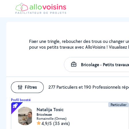
Fixer une tringle, reboucher des trous ou changer u
pour vos petits travaux avec AlloVoisins ! Visualise
Filtres
277 Particuliers et 190 Professionnels ré
Profil boosté
Particulier
Natalija Tosic
Bricoleuse
Romainville (Ormes)
4,9/5
(35 avis)