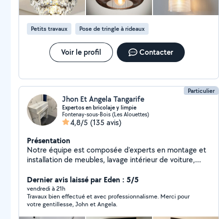
répondre à vos besoins et vous accompagner dans vos
projets avec professionnalisme, le tout à des tarifs
compétitifs.
Petits travaux
Pose de tringle à rideaux
Voir le profil
Contacter
Particulier
Jhon Et Angela Tangarife
Expertos en bricolaje y limpie
Fontenay-sous-Bois (Les Alouettes)
4,8/5
(135 avis)
Présentation
Notre équipe est composée d'experts en montage et
installation de meubles, lavage intérieur de voiture,
nettoyage de meubles et de matériaux, travaux de
peinture, réparations à domicile et nettoyage de
Dernier avis laissé par Eden : 5/5
maison. Nous sommes toujours attentifs aux détails
vendredi à 21h
Travaux bien effectué et avec professionnalisme. Merci pour
lors de chaque intervention. Contactez-nous pour avoir
votre gentillesse, John et Angela.
le plaisir de vous assister.