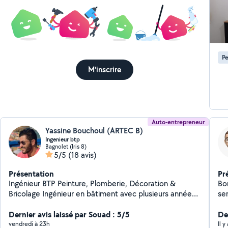
Pe
M'inscrire
Auto-entrepreneur
Yassine Bouchoul (ARTEC B)
Ingenieur btp
Bagnolet (Iris 8)
5/5
(18 avis)
Présentation
Pr
Ingénieur BTP Peinture, Plomberie, Décoration &
Bo
Bricolage Ingénieur en bâtiment avec plusieurs années
ser
d'expérience, je propose mes services pour tous vos
di
travaux à domicile : Peinture intérieure et extérieure
Dernier avis laissé par Souad : 5/5
plu
Der
Travaux de plomberie (robinets, fuites, WC, éviers,
de 
vendredi à 23h
Il y