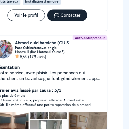
tits travaux
Installation d'armoire
Voir le profil
Contacter
Auto-entrepreneur
Ahmed ould hamiche (CUISILAS)
Pose Cuisine/renovation gle
Montreuil (Bas Montreuil Ouest 3)
5/5
(179 avis)
ésentation
otre service, avec plaisir. Les personnes qui
cherchent un travail soigné font généralement appel
moi régulièrement.
nier avis laissé par Laura : 5/5
y a plus de 6 mois
 ! Travail méticuleux, propre et efficace. Ahmed a été
fait. Il a même effectué une petite réparation de plomberie
son plein gré sans me la facturer. Le problème a été résolu.
suis plus que satisfaite. Je recommande vivement. Je le
ontacterai pour des futurs travaux.