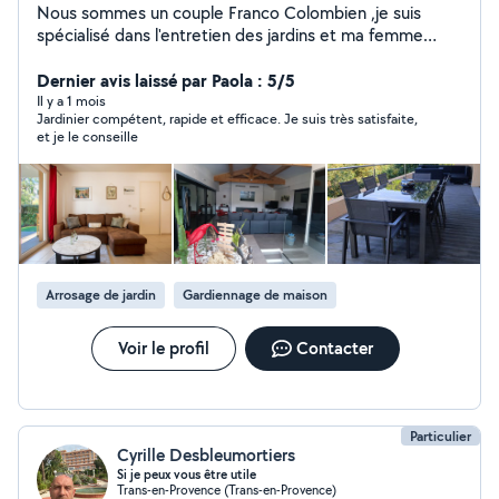
Nous sommes un couple Franco Colombien ,je suis
spécialisé dans l'entretien des jardins et ma femme
dans les ménages de villa Je suis disponible pour du
jardinage et ma femme recherche des ménages nous
Dernier avis laissé par Paola : 5/5
pouvons nous occuper des entrées et sorties de vos
Il y a 1 mois
Jardinier compétent, rapide et efficace. Je suis très satisfaite,
locations courte durée
et je le conseille
Arrosage de jardin
Gardiennage de maison
Voir le profil
Contacter
Particulier
Cyrille Desbleumortiers
Si je peux vous être utile
Trans-en-Provence (Trans-en-Provence)