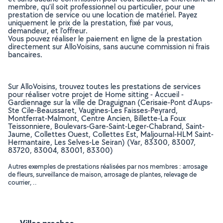
membre, qu’il soit professionnel ou particulier, pour une
prestation de service ou une location de matériel. Payez
uniquement le prix de la prestation, fixé par vous,
demandeur, et l’offreur.
Vous pouvez réaliser le paiement en ligne de la prestation
directement sur AlloVoisins, sans aucune commission ni frais
bancaires.
Sur AlloVoisins, trouvez toutes les prestations de services
pour réaliser votre projet de Home sitting - Accueil -
Gardiennage sur la ville de Draguignan (Cerisaie-Pont d'Aups-
Ste Cile-Beaussaret, Vaugines-Les Faisses-Peyrard,
Montferrat-Malmont, Centre Ancien, Billette-La Foux
Teissonniere, Boulevars-Gare-Saint-Leger-Chabrand, Saint-
Jaume, Collettes Ouest, Collettes Est, Maljournal-HLM Saint-
Hermantaire, Les Selves-Le Seiran) (Var, 83300, 83007,
83720, 83004, 83001, 83300)
Autres exemples de prestations réalisées par nos membres : arrosage
de fleurs, surveillance de maison, arrosage de plantes, relevage de
courrier, ..