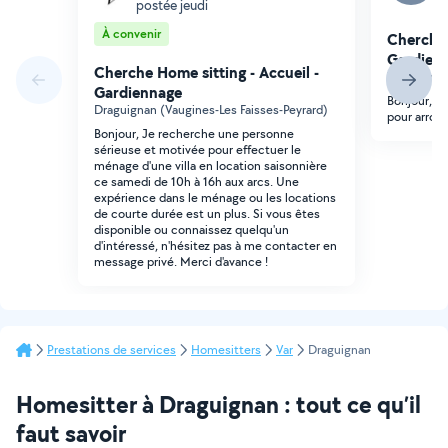
postée jeudi
À convenir
Cherche 
Gardien
Cherche Home sitting - Accueil -
Trans-en-P
Gardiennage
Bonjour, j
Draguignan (Vaugines-Les Faisses-Peyrard)
pour arrosag
Bonjour, Je recherche une personne
sérieuse et motivée pour effectuer le
ménage d'une villa en location saisonnière
ce samedi de 10h à 16h aux arcs. Une
expérience dans le ménage ou les locations
de courte durée est un plus. Si vous êtes
disponible ou connaissez quelqu'un
d'intéressé, n'hésitez pas à me contacter en
message privé. Merci d'avance !
Prestations de services
Homesitters
Var
Draguignan
Homesitter à Draguignan : tout ce qu’il
faut savoir