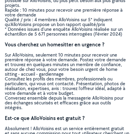
possible sur AlloVoisins, du plus petit besoin aux plus grands
projets.
Rapide : 10 minutes pour recevoir une première réponse à
votre demande
Qualité / prix : 4 membres AlloVoisins sur 5* indiquent
qu’AlloVoisins propose un bon rapport qualité/prix
* Données issues d’une enquête AlloVoisins réalisée sur un
échantillon de 5 671 personnes interrogées (Février 2024)
Vous cherchez un homesitter en urgence ?
Sur AlloVoisins, seulement 10 minutes pour recevoir une
première réponse à votre demande. Postez votre demande
et trouvez en quelques minutes un membre de confiance,
autour de chez vous, pour votre besoin urgent de home
sitting - accueil - gardiennage
Consultez les profils des membres, professionnels ou
particuliers, qui vous ont contacté. Présentation, photos de
réalisation, expertises, avis : trouvez l'offreur idéal, adapté à
votre demande et à votre budget.
Conversez ensemble depuis la messagerie AlloVoisins pour
des échanges sécurisés et efficaces grâce aux outils
intégrés.
Est-ce que AlloVoisins est gratuit ?
Absolument ! AlloVoisins est un service entièrement gratuit
et sans aucune commission pour tout utilisateur cherchant un