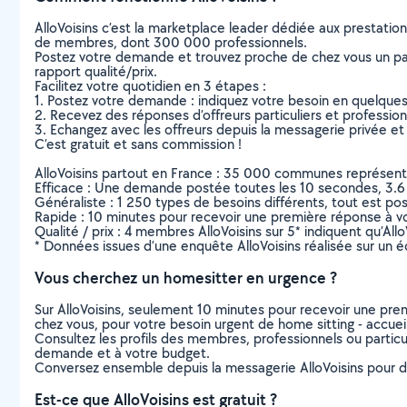
AlloVoisins c’est la marketplace leader dédiée aux prestatio
de membres, dont 300 000 professionnels.
Postez votre demande et trouvez proche de chez vous un parti
rapport qualité/prix.
Facilitez votre quotidien en 3 étapes :
1. Postez votre demande : indiquez votre besoin en quelque
2. Recevez des réponses d’offreurs particuliers et professio
3. Echangez avec les offreurs depuis la messagerie privée et 
C’est gratuit et sans commission !
AlloVoisins partout en France : 35 000 communes représentées 
Efficace : Une demande postée toutes les 10 secondes, 3.6
Généraliste : 1 250 types de besoins différents, tout est poss
Rapide : 10 minutes pour recevoir une première réponse à 
Qualité / prix : 4 membres AlloVoisins sur 5* indiquent qu’All
* Données issues d’une enquête AlloVoisins réalisée sur un é
Vous cherchez un homesitter en urgence ?
Sur AlloVoisins, seulement 10 minutes pour recevoir une p
chez vous, pour votre besoin urgent de home sitting - accuei
Consultez les profils des membres, professionnels ou particuli
demande et à votre budget.
Conversez ensemble depuis la messagerie AlloVoisins pour de
Est-ce que AlloVoisins est gratuit ?