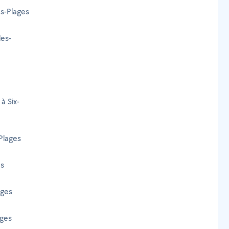
es-Plages
les-
à Six-
-Plages
es
ages
ages