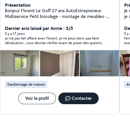
Présentation
Pr
Bonjour Florent Le Goff 27 ans AutoEntrepreneur
je 
Multiservice Petit bricolage - montage de meubles -
je 
désencombrement - enduit - peinture - entretien jardin
où
et autres Sérieux et motivé, n'hésitez pas à me
Dernier avis laissé par Annie : 5/5
mid
De
contacter
j'
Il y a 17 jours
Il y
je n'ai pas fait affaire avec Florent, je ne peux donc pas faire
Fem
mo
dévaluation , vous devriez vérifier avant de poser des questions
ave
je
stupides
âgé
gardé 
sitt
poser
en
Gardiennage de maison
Ar
Voir le profil
Contacter