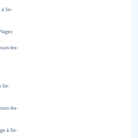
 à Six-
Plages
ours-les-
 Six-
ours-les-
ge à Six-