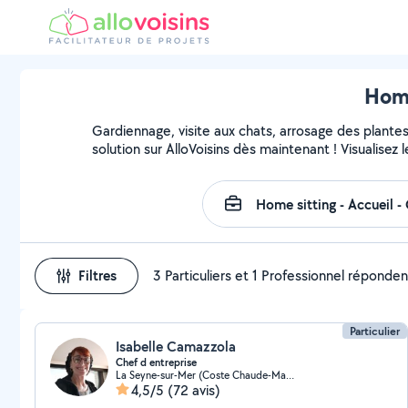
Home
Gardiennage, visite aux chats, arrosage des plante
solution sur AlloVoisins dès maintenant ! Visualisez l
Filtres
3 Particuliers et 1 Professionnel réponden
Particulier
Isabelle Camazzola
Chef d entreprise
La Seyne-sur-Mer (Coste Chaude-Mauveou)
4,5/5
(72 avis)