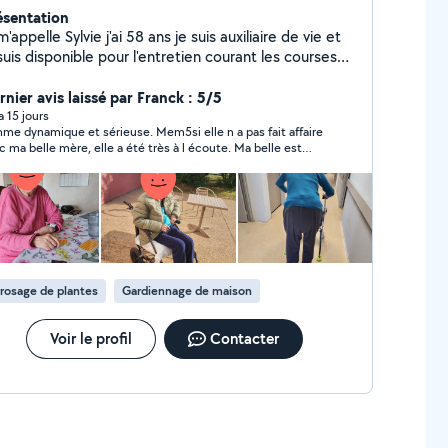
ésentation
m'appelle Sylvie j'ai 58 ans je suis auxiliaire de vie et
suis disponible pour l'entretien courant les courses
 aide à la personne promenades compagnie repas
i le soir surveillance nuit et disponible le week-end
rnier avis laissé par Franck : 5/5
ai gardée ma grand mère alzeimer pendant 2 ans à
 a 15 jours
me dynamique et sérieuse. Mem5si elle n a pas fait affaire
n domicile et elle s'est éteinte pendant son goûter
c ma belle mère, elle a été très à l écoute. Ma belle est
 suis également maman de 3 grands enfants et déjà
e et compliquée dans sa demande
des enfants alors je suis disponible pour du baby
ing à votre domicile où chez moi n'hésitez à me
 toutes questions complémentaires je serais
chantée d'y répondre merci
rosage de plantes
Gardiennage de maison
Voir le profil
Contacter