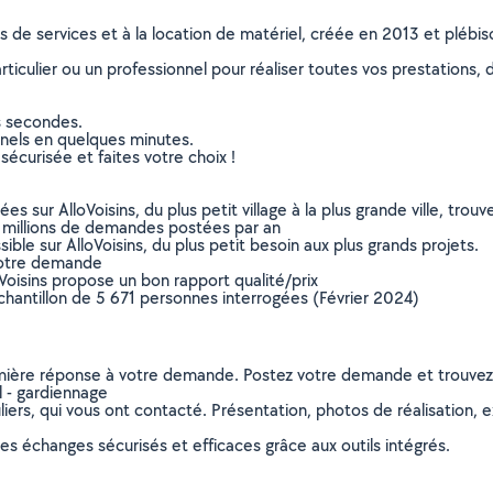
ns de services et à la location de matériel, créée en 2013 et plébi
culier ou un professionnel pour réaliser toutes vos prestations, d
s secondes.
nnels en quelques minutes.
sécurisée et faites votre choix !
sur AlloVoisins, du plus petit village à la plus grande ville, tro
 millions de demandes postées par an
ible sur AlloVoisins, du plus petit besoin aux plus grands projets.
votre demande
oVoisins propose un bon rapport qualité/prix
chantillon de 5 671 personnes interrogées (Février 2024)
remière réponse à votre demande. Postez votre demande et trouve
l - gardiennage
ers, qui vous ont contacté. Présentation, photos de réalisation, exp
s échanges sécurisés et efficaces grâce aux outils intégrés.