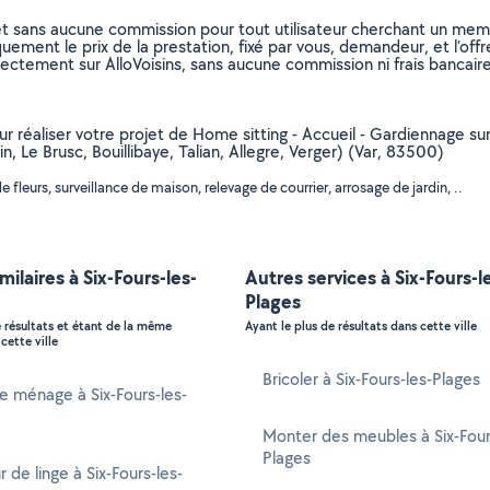
et sans aucune commission pour tout utilisateur cherchant un membre
uement le prix de la prestation, fixé par vous, demandeur, et l’offr
rectement sur AlloVoisins, sans aucune commission ni frais bancaire
ur réaliser votre projet de Home sitting - Accueil - Gardiennage sur 
n, Le Brusc, Bouillibaye, Talian, Allegre, Verger) (Var, 83500)
leurs, surveillance de maison, relevage de courrier, arrosage de jardin, ..
milaires à Six-Fours-les-
Autres services à Six-Fours-l
Plages
e résultats et étant de la même
Ayant le plus de résultats dans cette ville
cette ville
Bricoler à Six-Fours-les-Plages
 ménage à Six-Fours-les-
Monter des meubles à Six-Four
Plages
 de linge à Six-Fours-les-