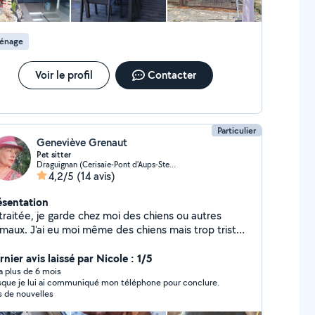
énage
Voir le profil
Contacter
Particulier
Geneviève Grenaut
Pet sitter
Draguignan (Cerisaie-Pont d'Aups-Ste Cile-Beaussaret)
4,2/5
(14 avis)
ésentation
traitée, je garde chez moi des chiens ou autres
imaux. J'ai eu moi même des chiens mais trop triste
and ils s'en vont. J'ai trouvé ce compromis qui me
nt parfaitement. Ambiance familiale assurée.
nier avis laissé par Nicole : 1/5
abite dans une maison avec jardin clôturé. Plusieurs
y a plus de 6 mois
sque je lui ai communiqué mon téléphone pour conclure.
menades par jour sont faites malgré le jardin. Réf si
s de nouvelles
soin.