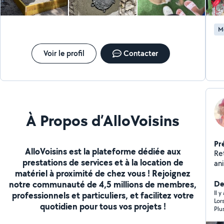
M
Voir le profil
Contacter
À Propos d’AlloVoisins
Pr
AlloVoisins est la plateforme dédiée aux
Re
prestations de services et à la location de
an
matériel à proximité de chez vous ! Rejoignez
qu
notre communauté de 4,5 millions de membres,
convie
Der
J'h
Il 
professionnels et particuliers, et facilitez votre
Lor
pro
quotidien pour tous vos projets !
Plu
be