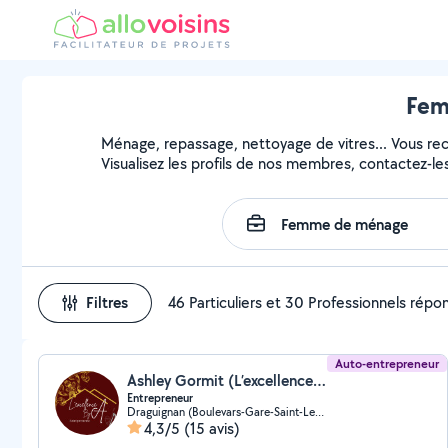
Fem
Ménage, repassage, nettoyage de vitres... Vous r
Visualisez les profils de nos membres, contactez-les 
Filtres
46 Particuliers et 30 Professionnels répo
Auto-entrepreneur
Ashley Gormit (L’excellence By A)
Entrepreneur
Draguignan (Boulevars-Gare-Saint-Leger-Chabrand)
4,3/5
(15 avis)