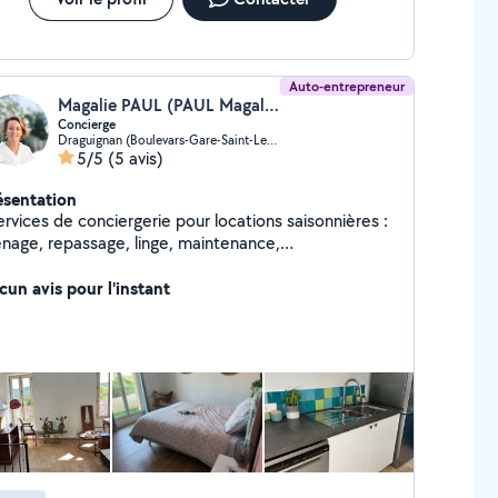
Auto-entrepreneur
Magalie PAUL (PAUL Magalie EI)
Concierge
Draguignan (Boulevars-Gare-Saint-Leger-Chabrand)
5/5
(5 avis)
ésentation
ervices de conciergerie pour locations saisonnières :
nage, repassage, linge, maintenance,
mmunication avec les clients, gestion de
nsommables, gardiennage, entretien de piscine, spa
cun avis pour l'instant
cro-entreprise non soumise à TVA