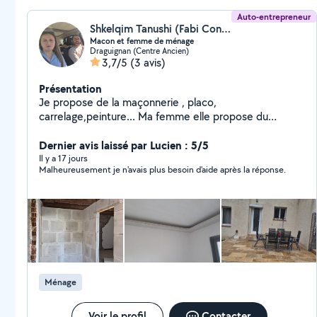
Auto-entrepreneur
Shkelqim Tanushi (Fabi Construction)
Macon et femme de ménage
Draguignan (Centre Ancien)
3,7/5
(3 avis)
Présentation
Je propose de la maçonnerie , placo,
carrelage,peinture... Ma femme elle propose du
ménage, aide à la personne.
Dernier avis laissé par Lucien : 5/5
Il y a 17 jours
Malheureusement je n'avais plus besoin d'aide après la réponse.
Ménage
Voir le profil
Contacter