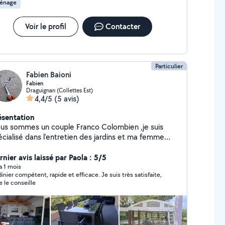
énage
Voir le profil
Contacter
Particulier
Fabien Baioni
Fabien
Draguignan (Collettes Est)
4,4/5
(5 avis)
ésentation
s sommes un couple Franco Colombien ,je suis
écialisé dans l'entretien des jardins et ma femme
ns les ménages de villa Je suis disponible pour du
rdinage et ma femme recherche des ménages nous
nier avis laissé par Paola : 5/5
uvons nous occuper des entrées et sorties de vos
 a 1 mois
dinier compétent, rapide et efficace. Je suis très satisfaite,
cations courte durée
je le conseille