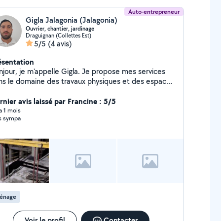
Auto-entrepreneur
Gigla Jalagonia (Jalagonia)
Ouvrier, chantier, jardinage
Draguignan (Collettes Est)
5/5
(4 avis)
ésentation
njour, je m'appelle Gigla. Je propose mes services
ns le domaine des travaux physiques et des espaces
x de chantier et aide générale
çonnerie et ferraillage (armature) Manutention et
rnier avis laissé par Francine : 5/5
ménagement Nettoyage de jardin (tonte,
 a 1 mois
s sympa
roussaillage, fraisage du sol) Élagage et travaux
suis une personne sérieuse, motivée et
vailleuse. Travail soigné et efficace.
énage
Voir le profil
Contacter