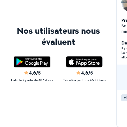
Pr
Bo
Nos utilisateurs nous
minu
pa
évaluent
Cesu pour un minimum
De
co
Il y
La 
all
4,6/5
4,6/5
Calculé à partir de 48731 avis
Calculé à partir de 66000 avis
M