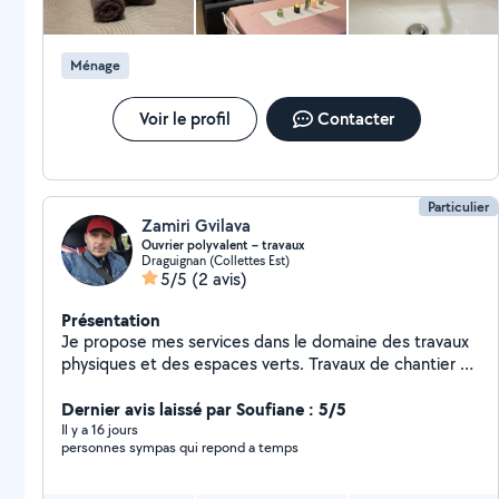
Ménage
Voir le profil
Contacter
Particulier
Zamiri Gvilava
Ouvrier polyvalent – travaux
Draguignan (Collettes Est)
5/5
(2 avis)
Présentation
Je propose mes services dans le domaine des travaux
physiques et des espaces verts. Travaux de chantier et
aide générale, maçonnerie, manutention et
déménagement, travaux de jardinage (tonte de
Dernier avis laissé par Soufiane : 5/5
pelouse, débroussaillage, travail de la terre), nettoyage
Il y a 16 jours
personnes sympas qui repond a temps
et entretien des extérieurs, travaux de petite
maçonnerie. Je suis une personne sérieuse, motivée et
travailleuse. Travail soigné, efficace et de qualité.