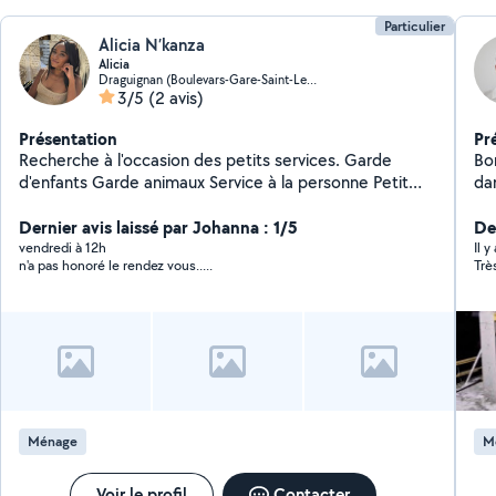
Particulier
Alicia N’kanza
Alicia
Draguignan (Boulevars-Gare-Saint-Leger-Chabrand)
3/5
(2 avis)
Présentation
Pr
Recherche à l'occasion des petits services. Garde
Bo
d'enfants Garde animaux Service à la personne Petit
da
bricolage
verts. Je réalise : Travau
Dernier avis laissé par Johanna : 1/5
Ma
De
dé
vendredi à 12h
Il y
n'a pas honoré le rendez vous.....
Trè
déb
extérieurs Je 
tra
Ménage
M
Voir le profil
Contacter