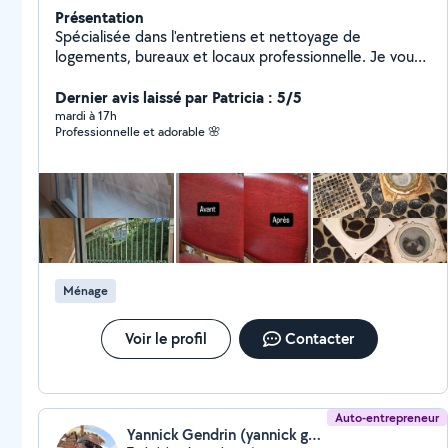
Présentation
Spécialisée dans l'entretiens et nettoyage de
logements, bureaux et locaux professionnelle. Je vous
propose des prestations adaptées a vos besoins : -
Nettoyage fin de chantier -Remise en état -Entretien
Dernier avis laissé par Patricia : 5/5
régulier -Vitrerie -Nettoyages en profondeurs -
mardi à 17h
Professionnelle et adorable 🌸
Rangement & organisation -Repassage et bien plus
encore. Travail minutieux, satisfaction clients sont mes
priorités. H&'Clean la propreté au service de votre
tranquillité.
Ménage
Voir le profil
Contacter
Auto-entrepreneur
Yannick Gendrin (yannick gendrin)