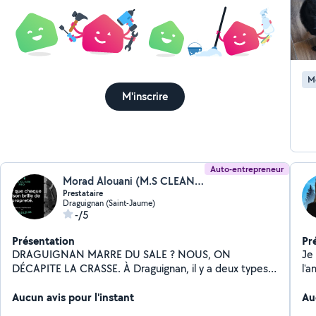
M
M'inscrire
Auto-entrepreneur
Morad Alouani (M.S CLEAN PRO)
Prestataire
Draguignan (Saint-Jaume)
-/5
Présentation
Pr
DRAGUIGNAN MARRE DU SALE ? NOUS, ON
Je
DÉCAPITE LA CRASSE. À Draguignan, il y a deux types
l'année Entretien
de maisons : Celles qui brillent Et celles qui attendent
Re
qu'on intervienne Nettoyage maison & appartement
Aucun avis pour l'instant
Au
Remise en état après travaux Nettoyage fin de