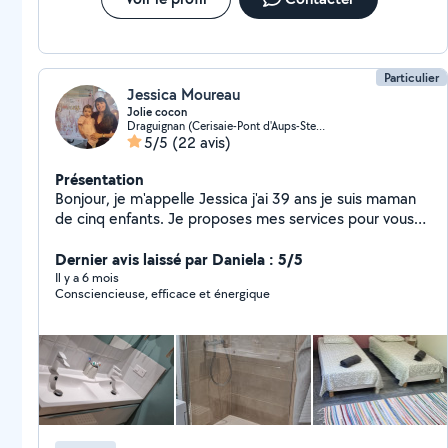
Particulier
Jessica Moureau
Jolie cocon
Draguignan (Cerisaie-Pont d'Aups-Ste Cile-Beaussaret)
5/5
(22 avis)
Présentation
Bonjour, je m'appelle Jessica j'ai 39 ans je suis maman
de cinq enfants. Je proposes mes services pour vous
aider dans vos tâches ménagères, tri, rangements
organisations, repas, gardes enfants, ect... Je suis
Dernier avis laissé par Daniela : 5/5
minutieuse dans mon travail je prend le temps de faire
Il y a 6 mois
Consciencieuse, efficace et énergique
les choses bien, je suis discrète et bien organisée, mes
prestations sont de qualité, j'ai mes propres produits
ménager. Je peux également vous aider dans vos
organisations pour vos événements: ( anniversaire,
baptême, mariage, faire-part, ect...) J'ai du matériel en
location, décoration sur demande. Je possède le
brevet de premier secour. CAP petite enfance. CAP
de vente. 10 ans en hôtellerie, restauration, bar. 12 ans