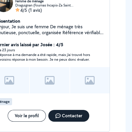
Femme de ménage
Draguignan (Fournas Incapis-Za Saint-Hermantaire)
4/5
(1 avis)
ésentation
njour, Je suis une femme De ménage très
tieuse, ponctuelle, organisée Référence vérifiable
r mes employeurs actuels. Taux 20h de l'heure en
 de 4 h par semaine
rnier avis laissé par Josée : 4/5
rdialement Sonia
 a 23 jours
réponse à ma demande a été rapide, mais j'ai trouvé hors
ovoisins réponse à mon besoin. Je ne peux donc évaluer.
énage
Voir le profil
Contacter