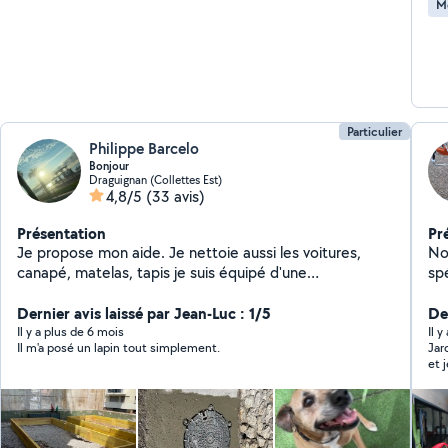
M
Particulier
Philippe Barcelo
Bonjour
Draguignan (Collettes Est)
4,8/5
(33 avis)
Présentation
Pr
Je propose mon aide. Je nettoie aussi les voitures,
Nou
canapé, matelas, tapis je suis équipé d'une
sp
shampouineuse et j'utilise des produits fabriqué en
da
France et non dangereux
Dernier avis laissé par Jean-Luc : 1/5
ja
Der
po
Il y a plus de 6 mois
Il y
Il m'a posé un lapin tout simplement.
Jar
lo
et 