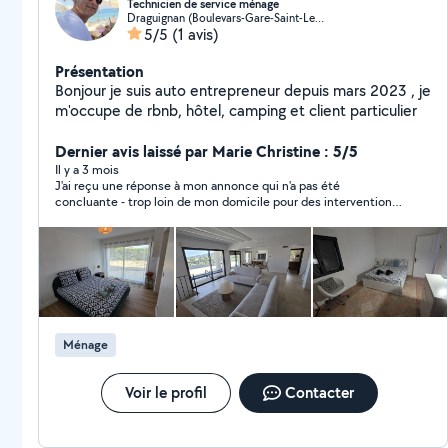
Technicien de service ménage
Draguignan (Boulevars-Gare-Saint-Leger-Chabrand)
5/5
(1 avis)
Présentation
Bonjour je suis auto entrepreneur depuis mars 2023 , je
m'occupe de rbnb, hôtel, camping et client particulier
Dernier avis laissé par Marie Christine : 5/5
Il y a 3 mois
J'ai reçu une réponse à mon annonce qui n'a pas été
concluante - trop loin de mon domicile pour des interventions
régulières 2 fois /semaine.
Ménage
Voir le profil
Contacter