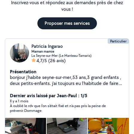
Inscrivez-vous et répondez aux demandes près de chez
vous !
Proposer mes services
Particulier
Patricia Ingarao
Maman mamie
La Seyne-sur-Mer (Le Manteau-Tamaris)
4,7/5
(26 avis)
Présentation
bonjour j'habite seyne-sur-mer,53 ans,3 grand enfants ,
deux petits-enfants. j'ai toujours eu l'habitude de faire
beaucoup de choses à la maison fixer des tringles à
rideaux, monter des meubles avec notice ainssi que
Dernier avis laissé par Jean-Paul : 1/5
peindre une pièce de votre logement et même poser
Il y a 1 mois
À oublié le rdv que l’on s’était fixé et n’a pas pris la peine de
des étagères ou vous le souhaitez. je me tien à vôtre
prévenir.Dommage
disposition si besoin d'une femme de ménage,dame de
compagnie ,preparation de vos repas, et même de vos
animaux de compagnie. de jour comme de nuit ainsi
qu'aller balader avec heux pour leurs bien êtres.