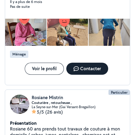
gardée ma grand mère alzeimer pendant 2 ans à mon
Il y a plus de 6 mois
Pas de suite
domicile et elle s'est éteinte pendant son goûter je suis
également maman de 3 grands enfants et déjà gardé
des enfants alors je suis disponible pour du baby sitting
à votre domicile où chez moi n'hésitez à me poser
toutes questions complémentaires je serais enchantée
d'y répondre merci
Ménage
Voir le profil
Contacter
Particulier
Rosiane Mistrin
Couturière , retoucheuse ,
La Seyne-sur-Mer (Gai Versant-Bregaillon)
5/5
(26 avis)
Présentation
Rosiane 60 ans prends tout travaux de couture à mon
domicile ( robes ,jupes, pantalons , chemises ect et