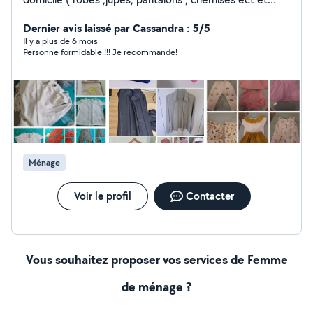
retouches ourlets de pantalons, robes ,jupes rideaux,
fermetures éclair et accessoires...) n'hésitez pas à me
Dernier avis laissé par Cassandra : 5/5
contacter pour plus de renseignements. Plus heures de
Il y a plus de 6 mois
Personne formidable !!! Je recommande!
ménages, aide aux personnes âgés ( courses , ménages
)
Ménage
Voir le profil
Contacter
Vous souhaitez proposer vos services de Femme
de ménage ?