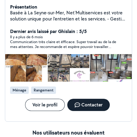
Présentation
Basée à La Seyne-sur-Mer, Net'Multiservices est votre
solution unique pour l'entretien et les services. - Gestion
et nettoyage de locations saisonnières. - Entretien de
résidences secondaires. - Nettoyage ponctuel avant ou
Dernier avis laissé par Ghislain : 5/5
après déménagement. - Nettoyages spécifiques
Il y a plus de 6 mois
Communication très claire et éfficace. Super travail au de la de
(terrasses, balcons, copropriétés, monuments
mes attentes. Je recommande et espère pouvoir travailler
funéraires). - Petits travaux d'entretien et montage de
ensemble de nouveau à l'avenir. Merci.
meubles.
Ménage
Rangement
Voir le profil
Contacter
Nos utilisateurs nous évaluent