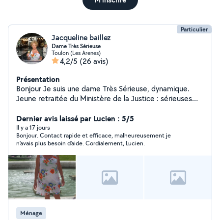
Particulier
Jacqueline baillez
Dame Très Sérieuse
Toulon (Les Arenes)
4,2/5
(26 avis)
Présentation
Bonjour Je suis une dame Très Sérieuse, dynamique.
Jeune retraitée du Ministère de la Justice : sérieuses
références, confiance, honnêteté. J'aime beaucoup le
dialogue. Je Recherche à Tenir Compagnie à des
Dernier avis laissé par Lucien : 5/5
Personnes Souffrant de la Solitude. Je Recherche à Aller
Il y a 17 jours
Bonjour. Contact rapide et efficace, malheureusement je
chercher 1 ou 2 Enfants à la sortie de l'école et les
n'avais plus besoin d'aide. Cordialement, Lucien.
garder à leur domicile. Je Recherche aussi à garder 1 ou
2 enfants le Mercredi Matin ou Après Midi Je Peux
Effectuer du Ménage 2H/Semaine ou plus . Quartiers :
Toulon : Centre, Est, Ouest. Je Réside à Toulon Ouest.
Je Possède un Véhicule
Ménage