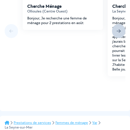
Cherche Ménage
Cherche
Ollioules (Centre Ouest)
La Seyne-s
Bonjour, Je recherche une femme de
Bonjour, j
ménage pour 2 prestations en août
ménage. Je 
sept et je 
mon appart
appartemen
j'aurais be
cherche aus
pourrait s'
livrer les P
sur la Seyn
J'habite au
Belle journ
Prestations de services
Femmes de ménage
Var
La Seyne-sur-Mer