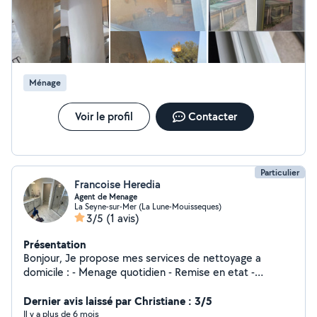
et ses alentours. Tarif : 18/h Paiement: espèces, CESU.
agréable, avec qui les échanges sont fluides. Je recommande
N'hésitez pas à me contacter
vivement !
Ménage
Voir le profil
Contacter
Particulier
Francoise Heredia
Agent de Menage
La Seyne-sur-Mer (La Lune-Mouisseques)
3/5
(1 avis)
Présentation
Bonjour, Je propose mes services de nettoyage a
domicile : - Menage quotidien - Remise en etat -
Repassage Je suis dans le metier depuis plus de 10 ans,
je suis maniaque, je sais etre rapide, et suis disponible.
Dernier avis laissé par Christiane : 3/5
Mes tarifs sont variés et depende de vos demandes.
Il y a plus de 6 mois