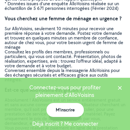
* Données issues d’une enquête AlloVoisins réalisée sur un
échantillon de 5 671 personnes interrogées (Février 2024)
Vous cherchez une femme de ménage en urgence ?
Sur AlloVoisins, seulement 10 minutes pour recevoir une
première réponse à votre demande. Postez votre demande
et trouvez en quelques minutes un membre de confiance,
autour de chez vous, pour votre besoin urgent de femme de
ménage
Consultez les profils des membres, professionnels ou
particuliers, qui vous ont contacté. Présentation, photos de
réalisation, expertises, avis : trouvez l'offreur idéal, adapté à
votre demande et à votre budget.
Conversez ensemble depuis la messagerie AlloVoisins pour
des échanges sécurisés et efficaces grâce aux outils
intégrés.
Connectez-vous pour profiter
Est-ce que AlloVoisins est gratuit ?
pleinement d'AlloVoisins
Absolument ! AlloVoisins est un service entièrement gratuit
et sans aucune commission pour tout utilisateur cherchant un
membre, qu’il soit professionnel ou particulier, pour une
M'inscrire
prestation de service ou une location de matériel. Payez
Carte
uniquement le prix de la prestation, fixé par vous,
Déjà inscrit ? Me connecter
demandeur, et l’offreur.
Vous pouvez réaliser le paiement en ligne de la prestation