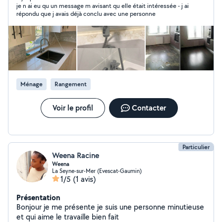
je n ai eu qu un message m avisant qu elle était intéressée - j ai
Nhesitez pas a venir me parler. A votre service
répondu que j avais déjà conclu avec une personne
Francoise
Ménage
Rangement
Voir le profil
Contacter
Particulier
Weena Racine
Weena
La Seyne-sur-Mer (Evescat-Gaumin)
1/5
(1 avis)
Présentation
Bonjour je me présente je suis une personne minutieuse
et qui aime le travaille bien fait