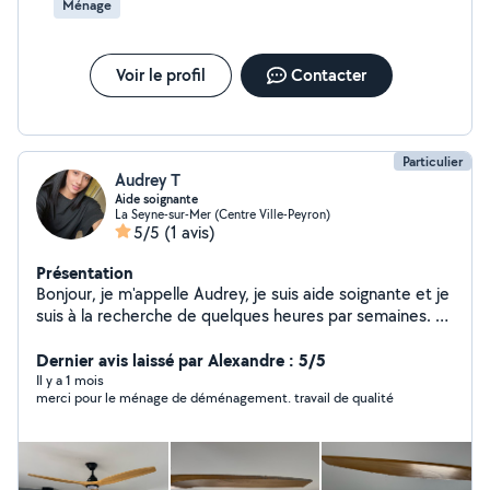
Ménage
Voir le profil
Contacter
Particulier
Audrey T
Aide soignante
La Seyne-sur-Mer (Centre Ville-Peyron)
5/5
(1 avis)
Présentation
Bonjour, je m'appelle Audrey, je suis aide soignante et je
suis à la recherche de quelques heures par semaines. Je
suis disponible aussi pour le ménage, je suis une
personne sérieuse et ponctuelle
Dernier avis laissé par Alexandre : 5/5
Il y a 1 mois
merci pour le ménage de déménagement. travail de qualité