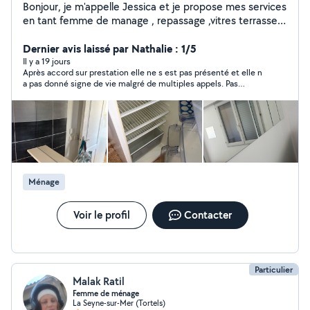
Bonjour, je m'appelle Jessica et je propose mes services
en tant femme de manage , repassage ,vitres terrasse
je suis sérieuse et très efficace n'hésitez pas à me
contacter
Dernier avis laissé par Nathalie : 1/5
Il y a 19 jours
Après accord sur prestation elle ne s est pas présenté et elle n
a pas donné signe de vie malgré de multiples appels. Pas
sérieux du tout.
Ménage
Voir le profil
Contacter
Particulier
Malak Ratil
Femme de ménage
La Seyne-sur-Mer (Tortels)