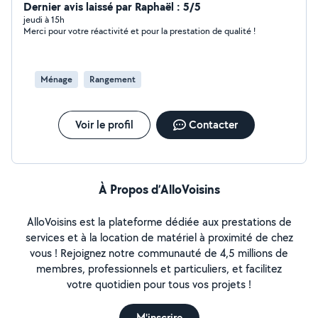
tâches au quotidien ? Je vous propose mes services
Dernier avis laissé par Raphaël : 5/5
pour vous faciliter la vie. - ménage et repassage( maison
jeudi à 15h
Merci pour votre réactivité et pour la prestation de qualité !
appartement bureau) - aide aux courses et préparation
des repas - soutien aux personnes âgées ou aux
personnes en situation de handicap - entretien du linge
et rangement Sérieuse ,discrète et expérimenté je
Ménage
Rangement
mets tout en œuvre pour vous offrir un service de
qualité et à l'intérieur impeccable. Contactez-moi pour
plus de renseignements je vous souhaite de passer une
Voir le profil
Contacter
belle et agréable journée
À Propos d’AlloVoisins
AlloVoisins est la plateforme dédiée aux prestations de
services et à la location de matériel à proximité de chez
vous ! Rejoignez notre communauté de 4,5 millions de
membres, professionnels et particuliers, et facilitez
votre quotidien pour tous vos projets !
M'inscrire