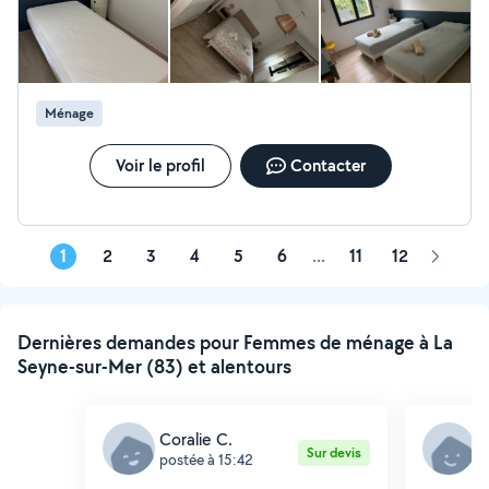
Ménage
Voir le profil
Contacter
1
2
3
4
5
6
...
11
12
Page
suivant
Dernières demandes pour Femmes de ménage à La
Seyne-sur-Mer (83) et alentours
Coralie C.
S
Sur devis
postée à 15:42
p