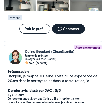
Ménage
Voir le profil
Contacter
Auto-entrepreneur
Celine Goudard (Clean&smile)
Femme de ménage
La Seyne-sur-Mer (Daniel)
5/5
(5 avis)
Présentation
"Bonjour, je m'appelle Céline. Forte d'une expérience de
20ans dans le nettoyage et dans la restauration, je
propose mes services de femme de ménage Très
rigoureuse sur l'hygiène et l'organisation, j'assure
Dernier avis laissé par JAC : 5/5
l'entretien complet de vos maison, immeubles (parties
Il y a 12 jours
Je recommande vivement Céline . Elle intervient à mon
communes) ,locations saisonnières ou locaux
domicile pour l'entretien de la maison et je suis entièrement
commerciaux Secteur :de Bandol à La garde . Paiement