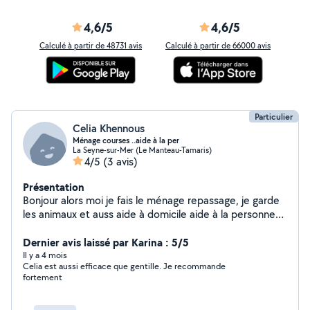
4,6/5
4,6/5
Calculé à partir de 48731 avis
Calculé à partir de 66000 avis
Particulier
Celia Khennous
Ménage courses ..aide à la per
La Seyne-sur-Mer (Le Manteau-Tamaris)
4/5
(3 avis)
Présentation
Bonjour alors moi je fais le ménage repassage, je garde
les animaux et auss aide à domicile aide à la personne
avec expérience . récupérer les enfants de l'école
entretien maison et jardin et la cuisine. Air bnb
Dernier avis laissé par Karina : 5/5
conciergerie aussi merci de me contacter
Il y a 4 mois
Celia est aussi efficace que gentille. Je recommande
fortement