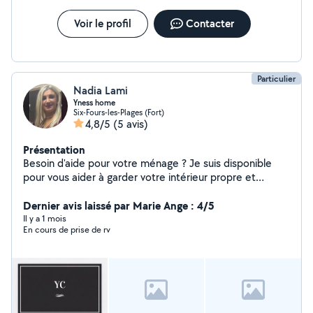
Voir le profil
Contacter
Particulier
Nadia Lami
Yness home
Six-Fours-les-Plages (Fort)
4,8/5
(5 avis)
Présentation
Besoin d'aide pour votre ménage ? Je suis disponible
pour vous aider à garder votre intérieur propre et
agréable, avec soin et efficacité. J'interviens également
pour des ménages Airbnb
Dernier avis laissé par Marie Ange : 4/5
Il y a 1 mois
En cours de prise de rv