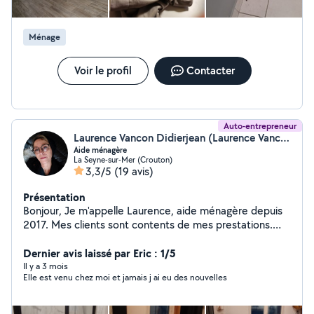
Ménage
Voir le profil
Contacter
Auto-entrepreneur
Laurence Vancon Didierjean (Laurence Vancon)
Aide ménagère
La Seyne-sur-Mer (Crouton)
3,3/5
(19 avis)
Présentation
Bonjour, Je m'appelle Laurence, aide ménagère depuis
2017. Mes clients sont contents de mes prestations.
J'accepte aussi le cesu+ comme ça pas de problème de
paiement et vous pouvez avoir la réduction d'impôt
Dernier avis laissé par Eric : 1/5
immédiate.
Il y a 3 mois
Elle est venu chez moi et jamais j ai eu des nouvelles