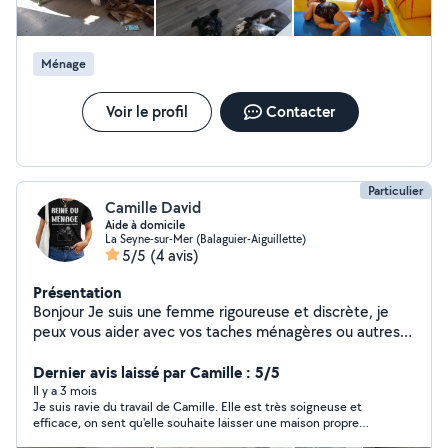
N'hésitez pas à venir vers moi pour me poser des
questions et savoir si je pourrais répondre à vos besoins
cordialement Patricia spontanée ou régulier
Ménage
Voir le profil
Contacter
Particulier
Camille David
Aide à domicile
La Seyne-sur-Mer (Balaguier-Aiguillette)
5/5
(4 avis)
Présentation
Bonjour Je suis une femme rigoureuse et discrète, je
peux vous aider avec vos taches ménagères ou autres.
Je suis flexible et autonome, je m'adapte facilement à
vos besoins et à votre rythme. Je fais ce métier depuis
Dernier avis laissé par Camille : 5/5
3ans avant j'étais ambulancière/pompier volontaire. Je
Il y a 3 mois
Je suis ravie du travail de Camille. Elle est très soigneuse et
propose des prestations ponctuelles, hebdomadaires
efficace, on sent qu'elle souhaite laisser une maison propre
ou mensuelles. J'interviens secteur de la Seyne-sur-Mer
derrière elle, et ça se voit ! C'est aussi une personne très