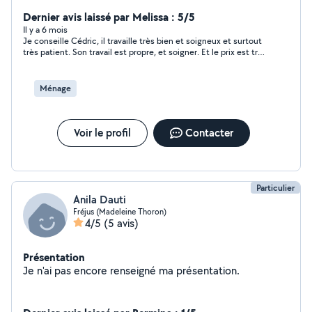
je me déplace dans le Var et les Alpes maritimes. Je suis
équipé d'un nettoyeur haute pression pour rénover vos
Dernier avis laissé par Melissa : 5/5
façades terrasses toitures . Je fais également du petit
Il y a 6 mois
Je conseille Cédric, il travaille très bien et soigneux et surtout
entretien de piscines comme de vos jardins .
très patient. Son travail est propre, et soigner. Et le prix est très
débrousaillage ect .
bien, je le conseille. Merci. Cédric
Ménage
Voir le profil
Contacter
Particulier
Anila Dauti
Fréjus (Madeleine Thoron)
4/5
(5 avis)
Présentation
Je n'ai pas encore renseigné ma présentation.