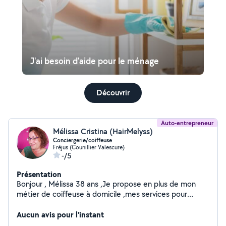
J'ai besoin d'aide pour le ménage
Découvrir
Auto-entrepreneur
Mélissa Cristina (HairMelyss)
Conciergerie/coiffeuse
Fréjus (Counillier Valescure)
-/5
Présentation
Bonjour , Mélissa 38 ans ,Je propose en plus de mon
métier de coiffeuse à domicile ,mes services pour
m'occuper de la gestion de vos Airbnb le week-end.
Sérieuse, organisée et attentive aux détails, je peux
Aucun avis pour l'instant
prendre en charge l'accueil des voyageurs, le ménage, la