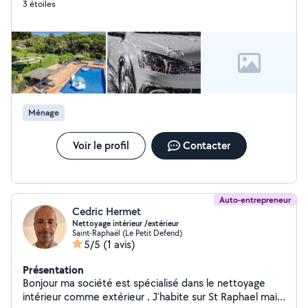
3 étoiles
Nettoyage de logements : particuliers, après
déménagement, remise en état, etc. Entretien de
locaux : bureaux, commerces, communs d'immeuble
Dépannage auto : remorquage, petite mécanique,
batterie, crevaison, etc. Nous travaillons avec soin, en
respectant vos besoins et vos horaires. Devis gratuit
Déplacement rapide N'hésitez pas à me contacter pour
plus d'infos ou une intervention !
Ménage
Voir le profil
Contacter
Auto-entrepreneur
Cedric Hermet
Nettoyage intérieur /extérieur
Saint-Raphaël (Le Petit Defend)
5/5
(1 avis)
Présentation
Bonjour ma société est spécialisé dans le nettoyage
intérieur comme extérieur . J'habite sur St Raphael mais