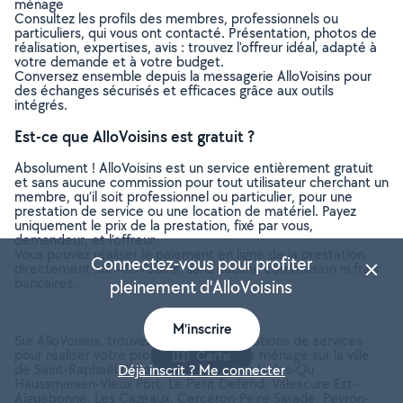
ménage
Consultez les profils des membres, professionnels ou
particuliers, qui vous ont contacté. Présentation, photos de
réalisation, expertises, avis : trouvez l'offreur idéal, adapté à
votre demande et à votre budget.
Conversez ensemble depuis la messagerie AlloVoisins pour
des échanges sécurisés et efficaces grâce aux outils
intégrés.
Est-ce que AlloVoisins est gratuit ?
Absolument ! AlloVoisins est un service entièrement gratuit
et sans aucune commission pour tout utilisateur cherchant un
membre, qu’il soit professionnel ou particulier, pour une
prestation de service ou une location de matériel. Payez
uniquement le prix de la prestation, fixé par vous,
demandeur, et l’offreur.
Vous pouvez réaliser le paiement en ligne de la prestation
Connectez-vous pour profiter
directement sur AlloVoisins, sans aucune commission ni frais
bancaires.
pleinement d'AlloVoisins
M'inscrire
Sur AlloVoisins, trouvez toutes les prestations de services
pour réaliser votre projet de Femme de ménage sur la ville
Carte
de Saint-Raphaël (Valescure Ouest, Les Iscles-Qu
Déjà inscrit ? Me connecter
Haussmanien-Vieux Port, Le Petit Defend, Valescure Est-
Aiguebonne, Les Cazeaux, Cerceron-Peire Sarade, Peyron-