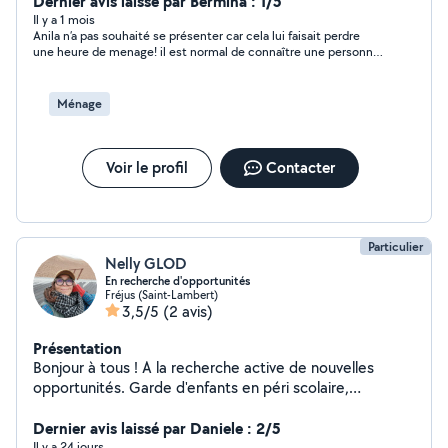
Dernier avis laissé par Bermina : 1/5
Il y a 1 mois
Anila n’a pas souhaité se présenter car cela lui faisait perdre
une heure de menage! il est normal de connaître une personne
avant de la faire travailler!!!
Ménage
Voir le profil
Contacter
Particulier
Nelly GLOD
En recherche d'opportunités
Fréjus (Saint-Lambert)
3,5/5
(2 avis)
Présentation
Bonjour à tous ! A la recherche active de nouvelles
opportunités. Garde d'enfants en péri scolaire,
assistance à la personne, mais également heures de
ménage, repassage, cuisine. J'ai une expérience de plus
Dernier avis laissé par Daniele : 2/5
de 20 ans dans le domaine médicale mais également
Il y a 24 jours