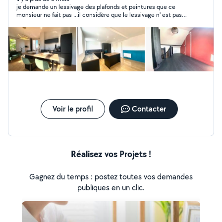
je demande un lessivage des plafonds et peintures que ce
monsieur ne fait pas ...il considère que le lessivage n' est pas
nécessaire de plus ne réalise pas le travail correctement et
annule le rendez vous au dernier moment pour rectifier son
oubli. se moquer du monde .... ne surtout pas laisser seul sur le
chantier ne fait pas ce que vous lui demandez et vous arnaque
laisse son chantier sans nettoyer les outils et laisse des traces
de peinture sur les murs et sols ..et je suis soit disant
exigeante 400euros pour quelques heures de travail bacle a
fuir
Voir le profil
Contacter
Réalisez vos Projets !
Gagnez du temps : postez toutes vos demandes
publiques en un clic.