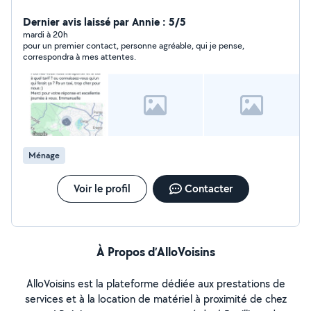
déplacer pour vos courses ou vos rendez-vous.
N'hésitez surtout pas à me contacter. Je suis disponible
Dernier avis laissé par Annie : 5/5
quand vous le souhaitez. Mon mari peut également être
mardi à 20h
pour un premier contact, personne agréable, qui je pense,
disponible pour de la manutention, de l'aide pour des
correspondra à mes attentes.
déménagements. Merci à vous
Ménage
Voir le profil
Contacter
À Propos d’AlloVoisins
AlloVoisins est la plateforme dédiée aux prestations de
services et à la location de matériel à proximité de chez