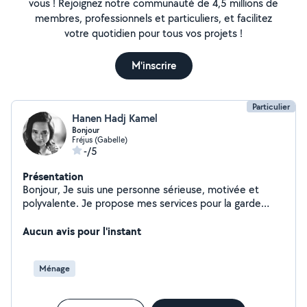
vous ! Rejoignez notre communauté de 4,5 millions de
membres, professionnels et particuliers, et facilitez
votre quotidien pour tous vos projets !
M'inscrire
Particulier
Hanen Hadj Kamel
Bonjour
Fréjus (Gabelle)
-/5
Présentation
Bonjour, Je suis une personne sérieuse, motivée et
polyvalente. Je propose mes services pour la garde
d'enfants, le ménage, et l'aide aux personnes âgées. Je
suis disponible à tout moment, flexible et très
Aucun avis pour l'instant
organisée. Je suis une personne de confiance, patiente
et attentive aux besoins des autres. N'hésitez pas à me
Ménage
contacter.