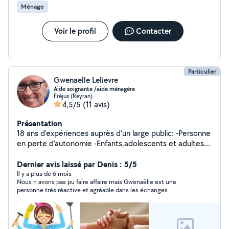
Ménage
Voir le profil
Contacter
Particulier
Gwenaelle Lelievre
Aide soignante /aide ménagère
Fréjus (Reyran)
4,5/5
(11 avis)
Présentation
18 ans d'expériences auprès d'un large public: -Personne
en perte d'autonomie -Enfants,adolescents et adultes
en situation de handicap. Je suis une personne de
confiance et qui aime prendre soin des autres. Je peux
Dernier avis laissé par Denis : 5/5
faire des soins d hygiène et de confort, préparation et
Il y a plus de 6 mois
Nous n avons pas pu faire affaire mais Gwenaëlle est une
aide au repas. Surveillance de la prise de traitement et
personne très réactive et agréable dans les échanges
prise de tension. Compagnie Assurer des sorties
diverses rendez-vous médicaux, courses.... Pour les
familles aidantes qui ont besoin de souffler un peu je
suis là... Je suis également disponible en qualité d aide