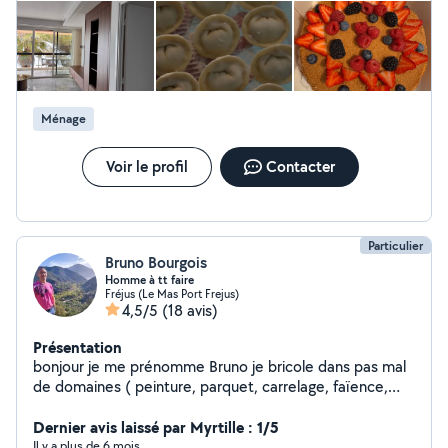
Ménage
Voir le profil
Contacter
Particulier
Bruno Bourgois
Homme à tt faire
Fréjus (Le Mas Port Frejus)
4,5/5
(18 avis)
Présentation
bonjour je me prénomme Bruno je bricole dans pas mal
de domaines ( peinture, parquet, carrelage, faïence,
réalisé une salle de bain, cuisine ) pour plus d infos faites
Dernier avis laissé par Myrtille : 1/5
appelle à nono cordialement
Il y a plus de 6 mois