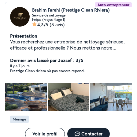
Auto-entrepreneur
Brahim Farehi (Prestige Clean Riviera)
Service de nettoyage
Fréjus (Frejus Plage 1)
4,3/5
(3 avis)
Présentation
Vous recherchez une entreprise de nettoyage sérieuse,
efficace et professionnelle ? Nous mettons notre
savoir-faire à votre service pour tous vos besoins de
nettoyage : Villas Maisons Appartements ️ Intérieur de
Dernier avis laissé par Jozsef : 3/5
bateaux Moquettes et tapis ( traitement vapeur )
Il y a 7 jours
Prestige Clean riviera n'a pas encore repondu
Nettoyage complet des espaces de vie et de travail
Notre priorité est de vous offrir un environnement
propre, sain et agréable grâce à un travail soigné et de
qualité. Discrétions Service professionnel Travail
minutieux Respect des délais Satisfaction client Que ce
soit pour un nettoyage ponctuel, après travaux, avant un
emménagement ou pour un entretien régulier, nous
sommes à votre disposition. Contactez-nous dès
Ménage
maintenant pour obtenir un devis ou plus d'informations
Voir le profil
Contacter