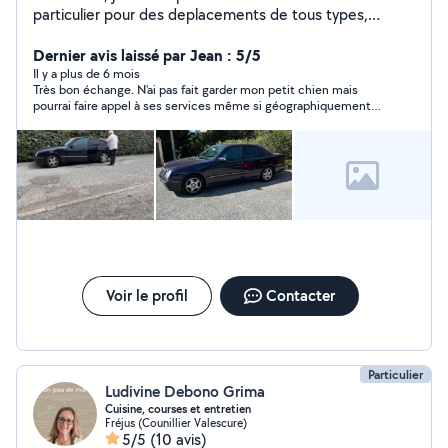
particulier pour des deplacements de tous types,
courses, promenades,rendez vous, distance à moyen et
court terme et conseiller pour des demarches
Dernier avis laissé par Jean : 5/5
specifiques. Possibilité gardiennage, avec mon épouse.
Il y a plus de 6 mois
Très bon échange. N'ai pas fait garder mon petit chien mais
pourrai faire appel à ses services même si géographiquement
je le trouve un peu éloigné de mon domicile et considère que
ses tarifs sont supérieurs à la moyenne.
Voir le profil
Contacter
Particulier
Ludivine Debono Grima
Cuisine, courses et entretien
Fréjus (Counillier Valescure)
5/5
(10 avis)