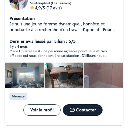
Saint-Raphaël (Les Cazeaux)
4,9/5
(17 avis)
Présentation
Je suis une jeune femme dynamique , honnête et
ponctuelle à la recherche d'un travail d'appoint . Pour
tout ce qui est des tâches ménagères, du babysitting,
aide à la personne , nettoyage fin de chantier,nettoyage
Dernier avis laissé par Lilian : 5/5
des tapis, canapés , chaises en textile, les matelas.
Il y a 4 mois
Marie Christelle est une personne agréable ponctuelle et très
N'hésitez pas à me contacter. À très vite Cordialement
efficace qui nous donne entière satisfaction . D'ailleurs nous
l'avons recommandé à nos amis
Ménage
Voir le profil
Contacter