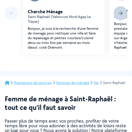
Cherche Ménage
Cherche
Saint-Raphaël (Valescure Nord-Agay-Le
Fréjus (Cen
Trayas)
Bonjour, Je
Bonjour, je suis à la recherche d'une femme
prestatair
de menage pour nettoyer une villa et faire
équipe sur 
du repassage et petites courses/cuisine
sur-Argens.
deux ou trois fois par semaine au mois
n'hésitez p
d'aout. coté Dramont.
Raphaël
Prestations de services
Femmes de ménage
Var
Saint-Raphaël
Femme de ménage à Saint-Raphaël :
tout ce qu’il faut savoir
Passer plus de temps avec vos proches, profiter de votre
temps libre pour vous adonner à des activités de loisirs reste
un luxe pour vous ? Nous avons la solution ! Notre plateforme