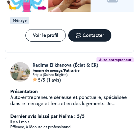
ménagère Cesu accepté
Ménage
Voir le profil
Contacter
Auto-entrepreneur
Radima Elikhanova (Éclat & ER)
Femme de ménage/Patissière
Fréjus (Sainte-Brigitte)
5/5
(1 avis)
Présentation
Auto-entrepreneure sérieuse et ponctuelle, spécialisée
dans le ménage et l'entretien des logements. Je
propose le nettoyage régulier, le grand ménage et
l'entretien de maisons et appartements. Je réalise
Dernier avis laissé par Naïma : 5/5
également des gâteaux sur commande ainsi que la
Il y a 1 mois
Efficace, à l’écoute et professionnel
préparation de plats faits maison pour vos événements
et besoins particuliers.