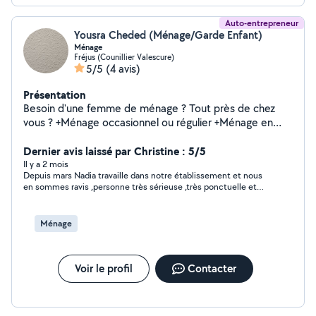
Auto-entrepreneur
Yousra Cheded (Ménage/Garde Enfant)
Ménage
Fréjus (Counillier Valescure)
5/5
(4 avis)
Présentation
Besoin d'une femme de ménage ? Tout près de chez
vous ? +Ménage occasionnel ou régulier +Ménage en
profondeur ou léger +En votre absence ou non +Avec ou
Dernier avis laissé par Christine : 5/5
sans rendez-vous APPELEZ MOI : CLEAN HOME
Il y a 2 mois
Depuis mars Nadia travaille dans notre établissement et nous
en sommes ravis ,personne très sérieuse ,très ponctuelle et
autonome , toujours prête à faire plus et respecte absolument
ses horaires ,le ménage est parfait ,on peut dire que c'est rare
si jeune ,bravo Nadia et heureux de vous avoir chez nous .
Ménage
Voir le profil
Contacter