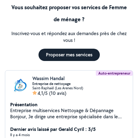
Vous souhaitez proposer vos services de Femme
de ménage ?
Inscrivez-vous et répondez aux demandes près de chez
vous !
Proposer mes services
Auto-entrepreneur
Wassim Handal
Entreprise de nettoyage
Saint-Raphaël (Les Arenes Nord)
4,1/5
(10 avis)
Présentation
Entreprise multiservices Nettoyage & Dépannage
Bonjour, Je dirige une entreprise spécialisée dans le
nettoyage professionnel et le dépannage. Sérieux,
réactif et expérimenté, je propose : Nettoyage de
Dernier avis laissé par Gerald Cyril : 3/5
véhicules : intérieur / extérieur, à domicile ou sur site
Il y a 4 mois