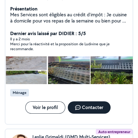
Présentation
Mes Services sont éligibles au crédit d'impôt : Je cuisine
à domicile pour vos repas de la semaine ou bien pour un
événement particulier. Je peux aussi faire vos courses
et vous les livrer ou seulement effectuer la livraison.
Dernier avis laissé par DIDIER : 5/5
J'effectue aussi des tâches d'entretien de votre
Il y a 2 mois
Merci pour la réactivité et la proposition de Ludivine que je
domicile. N'hésitez pas à me contacter et nous
recommande.
discuterons de vos besoins. Belle journée à vous
Ludivine
Ménage
Voir le profil
Contacter
Auto-entrepreneur
Leslie Grimaldi (GMD Multi-Services)