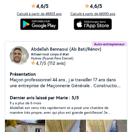
4,6/5
4,6/5
Calculé à partir de 48803 avis
Calculé à partir de 66000 avis
Auto-entrepreneur
Abdellah Bennaoui (Ab Bati/Rénov)
Artisan tout corps d état
Hyères (Pyanet-Pere Eternel)
4,7/5
(112 avis)
Présentation
Maçon professionnel 44 ans , j ai travailler 17 ans dans
une entreprise de Maçonnerie Générale . Construction
neuf / Rénovation Je m organise en fonction des travaux
ou autres prestations . Je suis sérieux , autonome , très
Dernier avis laissé par Marie : 5/5
courageux est minutieux. J aime rendre service Travail
Il y a plus de 6 mois
Abdellah est venu très rapidement et a posé une chatière de
de qualité Maçonnerie générale. Taille de pierres.
manière très propre, avec qui plus est grande gentillesse! Je
Carrelage . Façade. Peinture. Terrassement . Tout types
suis très satisfaite du service.
de bricolage intérieur/ extérieur de maison.
Déménagement . Transport. Étudie toutes propositions