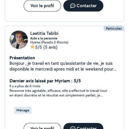
Voir le profil
Contacter
Particulier
Laetitia Tabibi
Aide a la personne
Hyères (Paradis 2-Ritorte)
5/5
(5 avis)
Présentation
Bonjour , je travail en tant qu'assistante de vie, je suis
disponible le mercredi apres midi et le weekend pour
vous aider dans les tâches ménagères , repassage,
livraison de courses ,préparation des repas, aide
Dernier avis laissé par Myriam : 5/5
administratives, promenade avec vous je suis une
Il y a plus de 6 mois
Personne très agréable, efficace, elle a effectué le travail tout
personne agréable et très minutieuse
en étant discrète et le résultat est simplement parfait, je
recommande Laetitia sans aucune hésitation.
Ménage
Voir le profil
Contacter