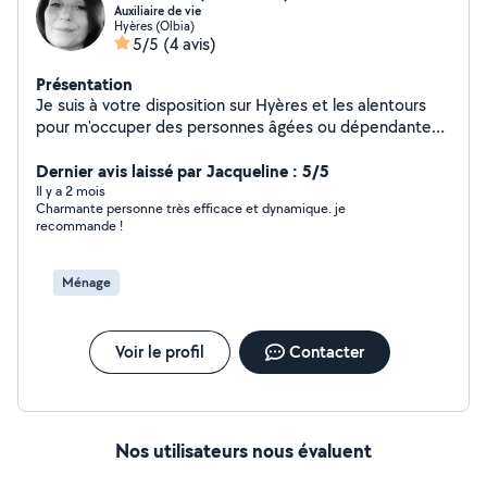
Auxiliaire de vie
Hyères (Olbia)
5/5
(4 avis)
Présentation
Je suis à votre disposition sur Hyères et les alentours
pour m'occuper des personnes âgées ou dépendantes.
Je suis douce à l'écoute sécurisante attentive et
rigoureuse. Plusieurs années d'expérience auprès de la
Dernier avis laissé par Jacqueline : 5/5
plus grande association d'aide à domicile du Var.
Il y a 2 mois
Charmante personne très efficace et dynamique. je
Sérieuses références. Disponibilité et flexibilité
recommande !
Ménage
Voir le profil
Contacter
Nos utilisateurs nous évaluent