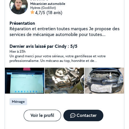
Mécanicien automobile
Hyères (Godillot)
4,7/5
(18 avis)
Présentation
Réparation et entretien toutes marques Je propose des
services de mécanique automobile pour toutes
marques et modèles : Vidange, filtres et révision
complète Diagnostic électronique et recherche de
Dernier avis laissé par Cindy : 5/5
pannes Freins, amortisseurs, courroie de distribution
Hier à 23h
Un grand merci pour votre sérieux, votre gentillesse et votre
etc..
professionnalisme. Un mécano au top, honnête et de
confiance, qui prend le temps d’expliquer les choses. Je
recommande vivement ! 😊
Ménage
Voir le profil
Contacter