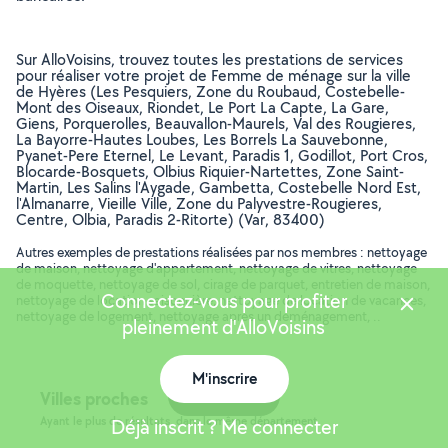
Sur AlloVoisins, trouvez toutes les prestations de services
pour réaliser votre projet de Femme de ménage sur la ville
de Hyères (Les Pesquiers, Zone du Roubaud, Costebelle-
Mont des Oiseaux, Riondet, Le Port La Capte, La Gare,
Giens, Porquerolles, Beauvallon-Maurels, Val des Rougieres,
La Bayorre-Hautes Loubes, Les Borrels La Sauvebonne,
Pyanet-Pere Eternel, Le Levant, Paradis 1, Godillot, Port Cros,
Blocarde-Bosquets, Olbius Riquier-Nartettes, Zone Saint-
Martin, Les Salins l'Aygade, Gambetta, Costebelle Nord Est,
l'Almanarre, Vieille Ville, Zone du Palyvestre-Rougieres,
Centre, Olbia, Paradis 2-Ritorte) (Var, 83400)
Autres exemples de prestations réalisées par nos membres : nettoyage
de maison, nettoyage d'appartement, nettoyage de vitres, nettoyage
de moquette, nettoyage de sol, cirage de parquet, entretien de maison,
Connectez-vous pour profiter
nettoyage de location saisonnière, nettoyage de location de vacances,
nettoyage de logement, nettoyage après un déménagement, ..
pleinement d'AlloVoisins
M'inscrire
Carte
Villes proches
Ayant le plus de résultats, dans le même département
Déjà inscrit ? Me connecter