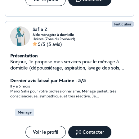
Particulier
Safia Z
Aide ménagère à domicile
Hyères (Zone du Roubaud)
5/5
(3 avis)
Présentation
Bonjour, Je propose mes services pour le ménage à
domicile (dépoussiérage, aspiration, lavage des sols,
rangement, etc.) ainsi que la préparation de repas et
faire vos courses . Sérieuse, ponctuelle et motivée, je
Dernier avis laissé par Marine : 5/5
m'adapte à vos besoins et à votre emploi du temps.
Il y a 5 mois
Merci Safia pour votre professionnalisme. Ménage parfait, très
N'hésitez pas à me contacter pour plus d'informations
consciencieuse, sympathique, et très réactive. Je
ou pour convenir d'un rendez-vous ! Tarif a convenir
recommande vos services à tous :)
Ménage
Voir le profil
Contacter