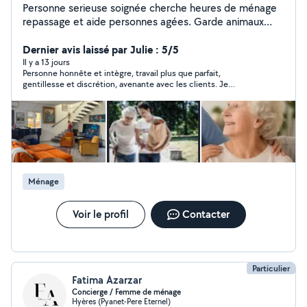
Personne serieuse soignée cherche heures de ménage
repassage et aide personnes agées. Garde animaux
chat. Tres respectueuse et avec expérience. Sur
secteur hyeres et environ 10km.
Dernier avis laissé par Julie : 5/5
Il y a 13 jours
Personne honnête et intègre, travail plus que parfait,
gentillesse et discrétion, avenante avec les clients. Je
recommande à 100%, une personne qui veut travailler et est
perfectionniste. Merci Isabelle
Ménage
Voir le profil
Contacter
Particulier
Fatima Azarzar
Concierge / Femme de ménage
Hyères (Pyanet-Pere Eternel)