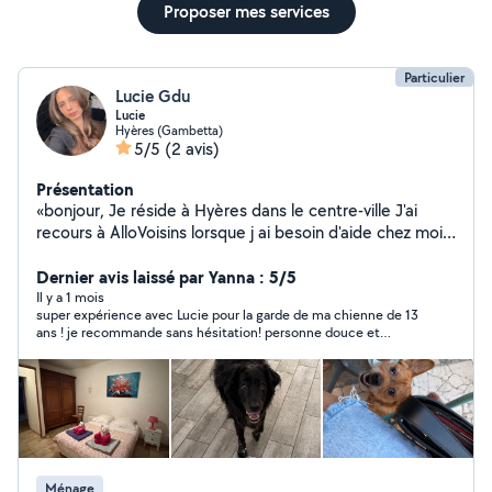
Proposer mes services
Particulier
Lucie Gdu
Lucie
Hyères (Gambetta)
5/5
(2 avis)
Présentation
«bonjour, Je réside à Hyères dans le centre-ville J'ai
recours à AlloVoisins lorsque j ai besoin d'aide chez moi
(montage de meuble, manutention). Je peux aussi
rendre service à mes voisins. J adore les chats et les
Dernier avis laissé par Yanna : 5/5
chiens et prendre soin d'eux. J'ai toujours vécu entourée
Il y a 1 mois
super expérience avec Lucie pour la garde de ma chienne de 13
d'animaux depuis mon enfance (poule, lapin, mouton,
ans ! je recommande sans hésitation! personne douce et
chien, chat) ce qui m'a permis de développer une
sérieuse ! un grand merci !
grande habitude et beaucoup d'aisance dans leur prise
en charge. Je m'en occupe avec patience, douceur et
affection, en veillant toujours à leur bien-être. Chez moi,
ils sont choyés et profitent d'un environnement calme
et rassurant, comme à la maison. Je précise également
que je ne possède pas d'animaux et ne garde jamais
Ménage