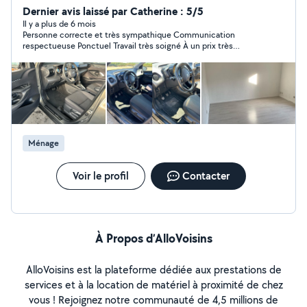
Aspiration du véhicule - Nettoyage des plastiques - Vitre
Dernier avis laissé par Catherine : 5/5
intérieur 2. Lavage extérieur: - shampoing carrosserie à
Il y a plus de 6 mois
Personne correcte et très sympathique Communication
la main - Lavage des jantes - vitre extérieur 3. Lavage
respectueuse Ponctuel Travail très soigné À un prix très
intérieur et extérieur 4. prestations annexe, si vous
correct Je recommande vivement
souhaitez une partie du véhicule lavé en profondeur,
shampoing siège et tapis, nettoyage jantes véhicule en
profondeur...
Ménage
Voir le profil
Contacter
À Propos d’AlloVoisins
AlloVoisins est la plateforme dédiée aux prestations de
services et à la location de matériel à proximité de chez
vous ! Rejoignez notre communauté de 4,5 millions de