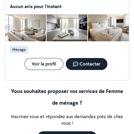
des voyageurs. Sérieuse et réactive Optimisation
revenus
Aucun avis pour l'instant
Ménage
Voir le profil
Contacter
Vous souhaitez proposer vos services de Femme
de ménage ?
Inscrivez-vous et répondez aux demandes près de chez
vous !