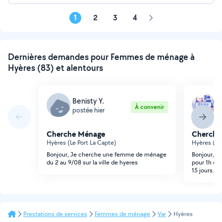
1
2
3
4
Page
suivante
Dernières demandes pour Femmes de ménage à
Hyères (83) et alentours
Benisty Y.
S
À convenir
postée hier
p
Cherche Ménage
Cherche
Hyères (Le Port La Capte)
Hyères (Ol
Bonjour, Je cherche une femme de ménage
Bonjour, j
du 2 au 9/08 sur la ville de hyeres
pour 1h dem
15 jours. m
Prestations de services
Femmes de ménage
Var
Hyères