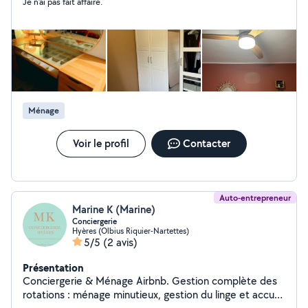
Je n’ai pas fait affaire.
complètes. Mes domaines d'intervention : Dépannage &
Maintenance : Recherche de pannes, coupures de
courant, remplacement de fusibles ou disjoncteurs. ️
Installations & Rénovations : Pose de prises,
interrupteurs, luminaires, et raccordement de tableaux
électriques.
Ménage
Voir le profil
Contacter
Auto-entrepreneur
Marine K (Marine)
Conciergerie
Hyères (Olbius Riquier-Nartettes)
5/5
(2 avis)
Présentation
Conciergerie & Ménage Airbnb. Gestion complète des
rotations : ménage minutieux, gestion du linge et accueil