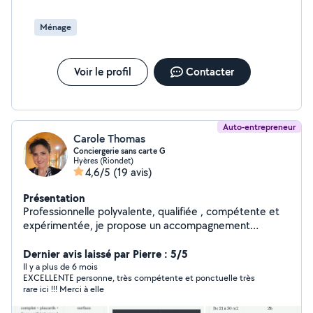
Ménage
Voir le profil
Contacter
Auto-entrepreneur
Carole Thomas
Conciergerie sans carte G
Hyères (Riondet)
4,6/5
(19 avis)
Présentation
Professionnelle polyvalente, qualifiée , compétente et
expérimentée, je propose un accompagnement
complet dans la gestion de vos locations de vacances.
Dynamique, organisée et ponctuelle, je prends en
Dernier avis laissé par Pierre : 5/5
charge : Accueil des voyageurs : check-in / check-out
Il y a plus de 6 mois
EXCELLENTE personne, très compétente et ponctuelle très
Ménage approfondi, tri et rangement Je ne réalise pas
rare ici !!! Merci à elle
l'entretien des jardins ni des piscines, mais je peux faire
appel à des prestataires fiables et compétents pour