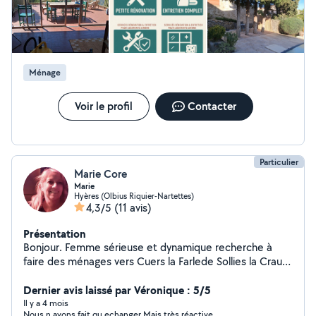
Ménage
Voir le profil
Contacter
Particulier
Marie Core
Marie
Hyères (Olbius Riquier-Nartettes)
4,3/5
(11 avis)
Présentation
Bonjour. Femme sérieuse et dynamique recherche à
faire des ménages vers Cuers la Farlede Sollies la Crau.
Hyeres. Giens la Londe le Lavandou et aussi aider les
personnes pour faire les courses .
Dernier avis laissé par Véronique : 5/5
Il y a 4 mois
Nous n avons fait qu echanger Mais très réactive