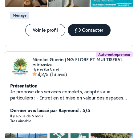
complète de cuisine - Peintures - Tapisseries - Espaces
verts ( Tonte / Taille de haies / Élagage ) - Entretien
Ménage
Terrasse ( Karcher ) - Réparation Bateaux ( Gelcoat /
Antifouling / Vernis bois Etc... ) - Travail sérieux, Réactif. -
Tarif Abordable. N'hésitez pas à faire appel à mes
Voir le profil
Contacter
services.
Auto-entrepreneur
Nicolas Guerin (NG FLORE ET MULTISERVICES)
Multiservice
Hyères (La Gare)
4,2/5
(13 avis)
Présentation
Je propose des services complets, adaptés aux
particuliers : - Entretien et mise en valeur des espaces
verts (tonte, taille, plantations, petits travaux de
jardinage) - Entretiens de biens après location : Airbnb
Dernier avis laissé par Raymond : 5/5
remise à blanc / nettoyage en profondeur / nettoyage
Il y a plus de 6 mois
Très aimable
de fin de chantier : Après travaux, signalement social...
Je reste à votre disposition !