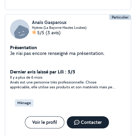
Particulier
Anaïs Gasparoux
Hyères (La Bayorre-Hautes Loubes)
5/5
(3 avis)
Présentation
Je n'ai pas encore renseigné ma présentation.
Dernier avis laissé par Lili : 5/5
Il y a plus de 6 mois
Anaîs est une personne très professionnelle. Chose
appréciable, elle utilise ses produits et son matériels mais peut
bien sur utiliser les nôtre. Ponctuelle et à l'écoute, elle a été
pour moi d'une aide incontestable. Merci à elle
Ménage
Voir le profil
Contacter