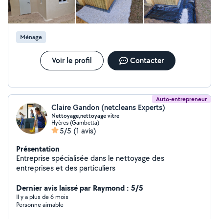
. Travail soigner. Location de matériels : Bétonnière /
Echafaudage de maçon , brouettes , les étais métallique
/ serres-joint , / Tronçonneuse / Taille haies / Perceuse /
Ponceuse pour bois .
Ménage
Voir le profil
Contacter
Auto-entrepreneur
Claire Gandon (netcleans Experts)
Nettoyage,nettoyage vitre
Hyères (Gambetta)
5/5
(1 avis)
Présentation
Entreprise spécialisée dans le nettoyage des
entreprises et des particuliers
Dernier avis laissé par Raymond : 5/5
Il y a plus de 6 mois
Personne aimable