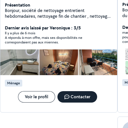
Pr
Présentation
Bonjour. Je propo
Bonjour, société de nettoyage entretient
du
hebdomadaires, nettoyage fin de chantier , nettoyage
dé
location courte durée.
N'
De
Dernier avis laissé par Veronique : 3/5
di
mar
Il y a plus de 6 mois
pou
A répondu à mon offre, mais ses disponibilités ne
ég
cor
correspondaient pas aux miennes.
l'
M
Ménage
Voir le profil
Contacter