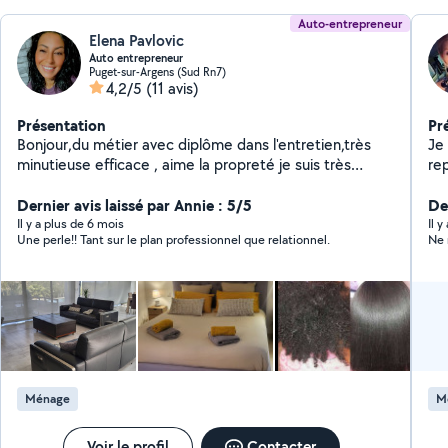
Auto-entrepreneur
Elena Pavlovic
Auto entrepreneur
Puget-sur-Argens (Sud Rn7)
4,2/5
(11 avis)
Présentation
Pr
Bonjour,du métier avec diplôme dans l'entretien,très
Je
minutieuse efficace , aime la propreté je suis très
re
actif,rapide souriante et le travail ne me fait pas peur je
et
réalise également les fin de chantiers ,voiture ,vitres,
Dernier avis laissé par Annie : 5/5
De
rbnb,bureau, villa......je suis aussi dans le.metier de la
Il y a plus de 6 mois
Il 
Une perle!! Tant sur le plan professionnel que relationnel.
Ne 
cuisine
Ménage
M
Voir le profil
Contacter