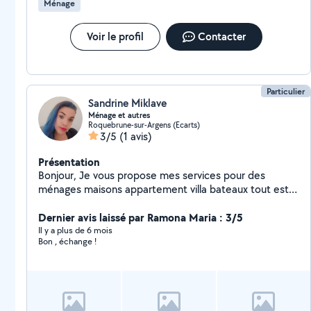
Ménage
Voir le profil
Contacter
Particulier
Sandrine Miklave
Ménage et autres
Roquebrune-sur-Argens (Ecarts)
3/5
(1 avis)
Présentation
Bonjour, Je vous propose mes services pour des
ménages maisons appartement villa bateaux tout est
possible. État des lieux et remise des clés possible
également. Je me déplace et peux m'adapter aux
Dernier avis laissé par Ramona Maria : 3/5
horaires. N'hésitez pas à me contacter à bientôt
Il y a plus de 6 mois
Bon , échange !