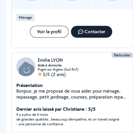
Ménage
Voir le profil
Contacter
Particulier
Emilie LYON
Aide à domicile
Puget-sur-Argens (Sud Rn7)
5/5
(2 avis)
Présentation
Bonjour, je me propose de vous aider pour ménage,
repassage, petit jardinage, courses, préparation repas,
entretien résidence secondaire, promenade animaux,...
N'hésitez pas à me contacter
Dernier avis laissé par Christiane : 5/5
Il y a plus de 6 mois
de grandes qualités , beaucoup d'empathie, et un travail soigné
- une personne de confiance