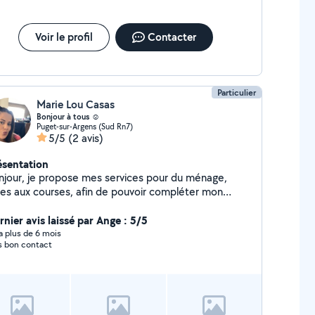
Voir le profil
Contacter
Particulier
Marie Lou Casas
Bonjour à tous ☺️
Puget-sur-Argens (Sud Rn7)
5/5
(2 avis)
ésentation
njour, je propose mes services pour du ménage,
es aux courses, afin de pouvoir compléter mon
ing. Horaires variables. Expérience : Entrées/
ties Airbnb ainsi que l'entretien des logements. En
rnier avis laissé par Ange : 5/5
eine ouverture d'une structure halte garderie pour
y a plus de 6 mois
s bon contact
sur Argens, je propose aussi mes
vices pour garder vos petits loups Expérience:
rnelle, Foyer de l'enfance, IME. Je suis dynamique,
nveillante, rapide, consciencieuse et minutieuse . Je
ferais un plaisir de pouvoir vous aider