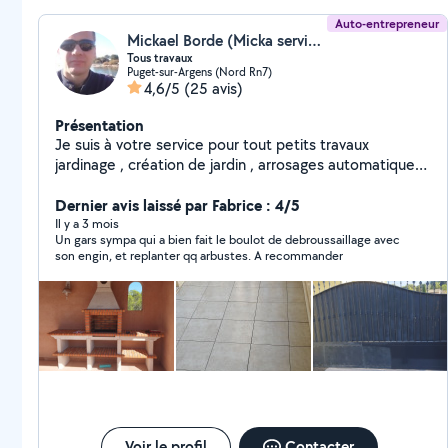
Auto-entrepreneur
Mickael Borde (Micka service)
Tous travaux
Puget-sur-Argens (Nord Rn7)
4,6/5
(25 avis)
Présentation
Je suis à votre service pour tout petits travaux
jardinage , création de jardin , arrosages automatiques
petit maçonnerie ,peinture ,montage de meuble ,
entretien de piscines,et petit bricolage, n'hésitez pas à
Dernier avis laissé par Fabrice : 4/5
me contacter mc
Il y a 3 mois
Un gars sympa qui a bien fait le boulot de debroussaillage avec
son engin, et replanter qq arbustes. A recommander
Voir le profil
Contacter