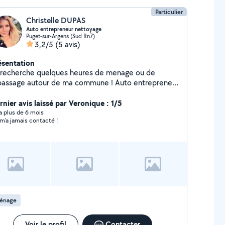
Particulier
Christelle DUPAS
Auto entrepreneur nettoyage
Puget-sur-Argens (Sud Rn7)
3,2/5
(5 avis)
ésentation
 recherche quelques heures de menage ou de
passage autour de ma commune ! Auto entrepreneur
 Cesu accepte.
rnier avis laissé par Veronique : 1/5
y a plus de 6 mois
m'a jamais contacté !
énage
Voir le profil
Contacter