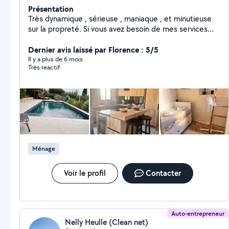
Présentation
Très dynamique , sérieuse , maniaque , et minutieuse
sur la propreté. Si vous avez besoin de mes services
pour vous soulager dans l'entretien de votre domicile ,
votre repassage ,aide aux courses c'est avec plaisir que
Dernier avis laissé par Florence : 5/5
je vous y aiderai . Je suis disponible chaque jour de la
Il y a plus de 6 mois
Très reactif
semaine , matin ou après midi à votre convenance.
Secteur Frejus , puget sur argens , roquebrune sur
argens , le muy , saint Aygulf .
Ménage
Voir le profil
Contacter
Auto-entrepreneur
Nelly Heulle (Clean net)