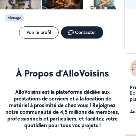
et à l'écoute, j'adapte mon accompagnement aux
besoins de chacun, dans le respect, la dignité et le
confort. Paiement en CESU accepté. Je propose aussi
Ménage
des gardes de chiens, avec douceur et respect de
leurs habitudes. N'hésitez pas à me contacter pour
échanger. Au plaisir, Coraline
Voir le profil
Contacter
À Propos d’AlloVoisins
Pr
AlloVoisins est la plateforme dédiée aux
Bonjour Je suis d
prestations de services et à la location de
plu
matériel à proximité de chez vous ! Rejoignez
con
notre communauté de 4,5 millions de membres,
Au
professionnels et particuliers, et facilitez votre
quotidien pour tous vos projets !