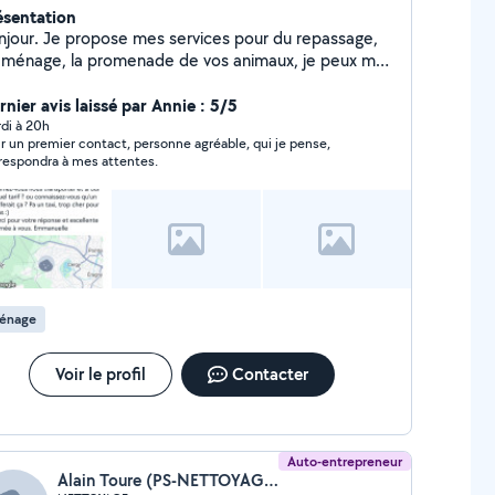
ésentation
se mes services pour du repassage,
 ménage, la promenade de vos animaux, je peux me
placer pour vos courses ou vos rendez-vous.
hésitez surtout pas à me contacter. Je suis
rnier avis laissé par Annie : 5/5
sponible quand vous le souhaitez. Mon mari peut
di à 20h
r un premier contact, personne agréable, qui je pense,
alement être disponible pour de la manutention, de
respondra à mes attentes.
aide pour des déménagements. Merci à vous
énage
Voir le profil
Contacter
Auto-entrepreneur
Alain Toure (PS-NETTOYAGE)