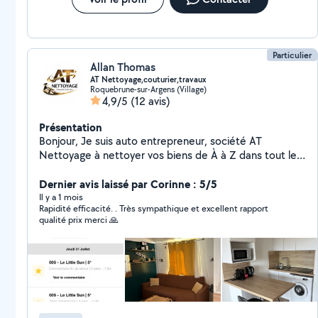
Particulier
Allan Thomas
AT Nettoyage,couturier,travaux
Roquebrune-sur-Argens (Village)
4,9/5
(12 avis)
Présentation
Bonjour, Je suis auto entrepreneur, société AT
Nettoyage à nettoyer vos biens de À à Z dans tout les
coins, couloir, porte, w.c, douche, chambre siphon de la
douche, miroir, Salon (Airbnb, fin de chantier,bateaux,
Dernier avis laissé par Corinne : 5/5
bâtiment, mobil-home, villa,maison ) respectueux,
Il y a 1 mois
Rapidité efficacité. . Très sympathique et excellent rapport
souriant travail avec soin ( Ancien couturier)
qualité prix merci 🙏