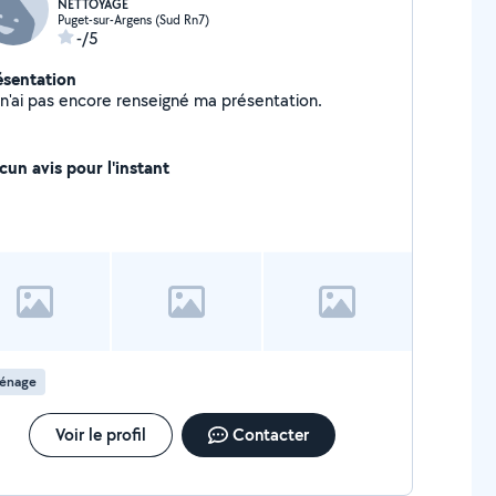
NETTOYAGE
Puget-sur-Argens (Sud Rn7)
-/5
ésentation
Je n'ai pas encore renseigné ma présentation.
cun avis pour l'instant
énage
Voir le profil
Contacter