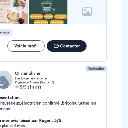
énage
Voir le profil
Contacter
Particulier
Olivier olivier
Electricien en retraite
Puget-sur-Argens (Sud Rn7)
5/5
(1 avis)
ésentation
ié,sérieux,électricien confirmé ,bricoleur,aime les
imaux.
rnier avis laissé par Roger : 5/5
y a plus de 6 mois