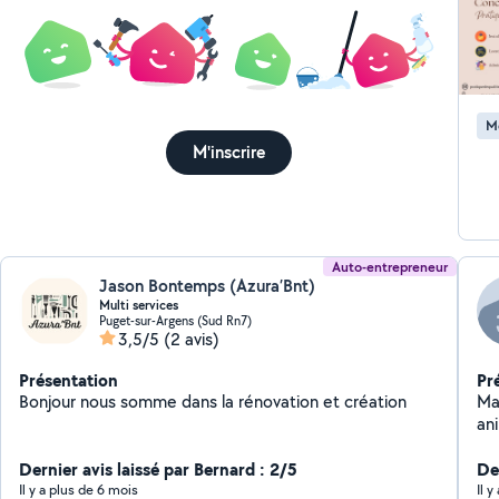
M
M'inscrire
Auto-entrepreneur
Jason Bontemps (Azura’Bnt)
Multi services
Puget-sur-Argens (Sud Rn7)
3,5/5
(2 avis)
Présentation
Pr
Bonjour nous somme dans la rénovation et création
Mar
an
Dernier avis laissé par Bernard : 2/5
De
Il y a plus de 6 mois
Il 