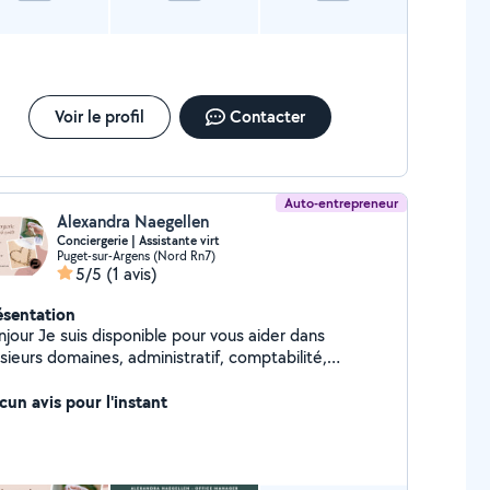
Voir le profil
Contacter
Auto-entrepreneur
Alexandra Naegellen
Conciergerie | Assistante virt
Puget-sur-Argens (Nord Rn7)
5/5
(1 avis)
ésentation
isponible pour vous aider dans
sieurs domaines, administratif, comptabilité,
ciergerie, gestion de vos locations.
cun avis pour l'instant