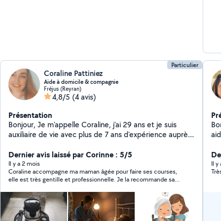
Particulier
Coraline Pattiniez
Aide à domicile & compagnie
Fréjus (Reyran)
4,8/5
(4 avis)
Présentation
Pr
Bonjour, Je m'appelle Coraline, j'ai 29 ans et je suis
Bo
auxiliaire de vie avec plus de 7 ans d'expérience auprès
aid
de personnes âgées, dépendantes ou en situation de
plann
handicap. J'interviens au domicile pour : - l'aide à la
Dernier avis laissé par Corinne : 5/5
sor
De
toilette - l'aide à l'habillage - l'accompagnement dans
pl
Il y a 2 mois
Il 
Coraline accompagne ma maman âgée pour faire ses courses,
Trè
les gestes du quotidien - la préparation des repas -
enfant à Puget 
elle est très gentille et professionnelle. Je la recommande sans
l'entretien du logement - le soutien moral et une
ser
hésitation !
présence bienveillante Je propose également : - des
Mate
surveillances de nuit, afin d'assurer sécurité, présence
bie
rassurante et aide en cas de besoin Sérieuse, attentive
me 