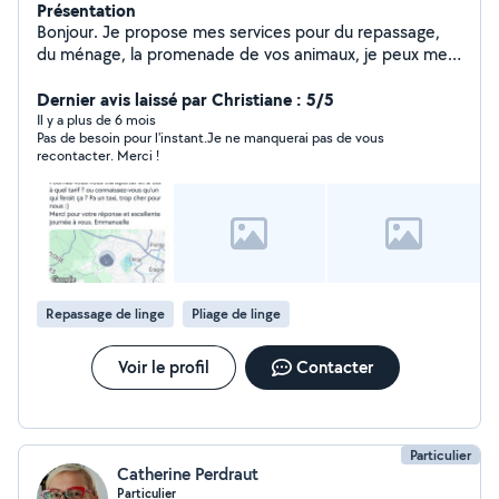
Présentation
Bonjour. Je propose mes services pour du repassage,
du ménage, la promenade de vos animaux, je peux me
déplacer pour vos courses ou vos rendez-vous.
N'hésitez surtout pas à me contacter. Je suis disponible
Dernier avis laissé par Christiane : 5/5
quand vous le souhaitez. Mon mari peut également être
Il y a plus de 6 mois
Pas de besoin pour l'instant.Je ne manquerai pas de vous
disponible pour de la manutention, de l'aide pour des
recontacter. Merci !
déménagements. Merci à vous
Repassage de linge
Pliage de linge
Voir le profil
Contacter
Particulier
Catherine Perdraut
Particulier