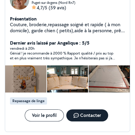
Puget-sur-Argens (Nord Rn7)
4,7/5
(59 avis)
Présentation
Couture, broderie,repassage soigné et rapide ( à mon
domicile), garde chien ( petits),aide à la personne, prêt
de matériel table, Karcher, motoculteur, etc ..
Dernier avis laissé par Angelique : 5/5
vendredi à 20h
Génial ! je recommande à 2000 % Rapport qualité / prix au top
et en plus vraiment très sympathique. Je n'hésiterais pas si j'ai
de nouveau besoin. Merci encore.
Repassage de linge
Voir le profil
Contacter