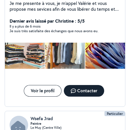
Je me presente à vous, je m'appel Valérie et vous
propose mes sevices afin de vous libérer du temps et
de ne plus vous encombrer avec cette" corvée" qu'est
le repassage. Je suis une personne organisée,
Dernier avis laissé par Christine : 5/5
méticuleuse et tres sociable. Je m'investie pleinement
Il y a plus de 6 mois
Je suis très satisfaite des échanges que nous avons eu.
dans mon activitée, et ne recule devant aucune
difficultées.
Voir le profil
Contacter
Particulier
Wsefa Jrad
Peintre
Le Muy (Centre Ville)