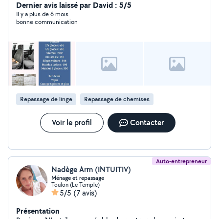
propose les service suivants : Entretien du logement
Dernier avis laissé par David : 5/5
Préparation des repas Sortie extérieure (courses
Il y a plus de 6 mois
bonne communication
,rdv,ballade) Garde de nuit (forfait) Aide toilette
corporel/habillage J apprécié également la présence d
animaux ainsi petit Entretien jardin . Je vous propose
repassage corbeille 25euro Je reste à votre disposition
pour plus de renseignements. Merci . A Bientôt. Cecilia
.B Cecilia.
Repassage de linge
Repassage de chemises
Voir le profil
Contacter
Auto-entrepreneur
Nadège Arm (INTUITIV)
Ménage et repassage
Toulon (Le Temple)
5/5
(7 avis)
Présentation