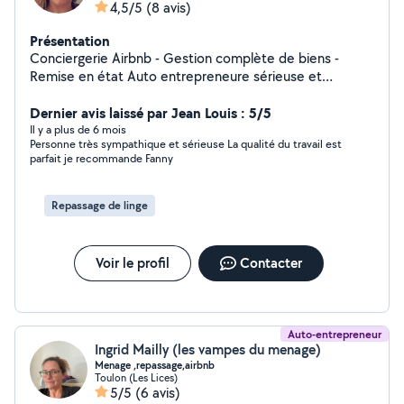
4,5/5
(8 avis)
Présentation
Conciergerie Airbnb - Gestion complète de biens -
Remise en état Auto entrepreneure sérieuse et
organisée, j'accompagne propriétaires et professionnels
dans l'entretien et la valorisation de leurs biens. Je
Dernier avis laissé par Jean Louis : 5/5
propose : - Ménage et rotations Airbnb - Gestion du
Il y a plus de 6 mois
Personne très sympathique et sérieuse La qualité du travail est
linge et consommables - Remise en état après travaux
parfait je recommande Fanny
ou départ locataire - Coordination de travaux en
collaboration avec des artisans locaux qualifiés
J'interviens via ma structure Clean & Fix pour offrir une
Repassage de linge
solution complète et un interlocuteur unique. Disponible
en auto-entreprise.
Voir le profil
Contacter
Auto-entrepreneur
Ingrid Mailly (les vampes du menage)
Menage ,repassage,airbnb
Toulon (Les Lices)
5/5
(6 avis)