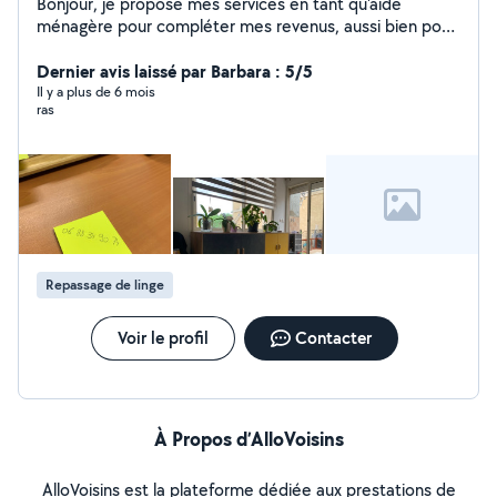
Bonjour, je propose mes services en tant qu'aide
ménagère pour compléter mes revenus, aussi bien pour
le ménage que pour le repassage. Travaillant dans le
milieu médical je suis très rigoureuse et soignée.
Dernier avis laissé par Barbara : 5/5
N'hésitez pas à me contacter!
Il y a plus de 6 mois
ras
Repassage de linge
Voir le profil
Contacter
À Propos d’AlloVoisins
AlloVoisins est la plateforme dédiée aux prestations de