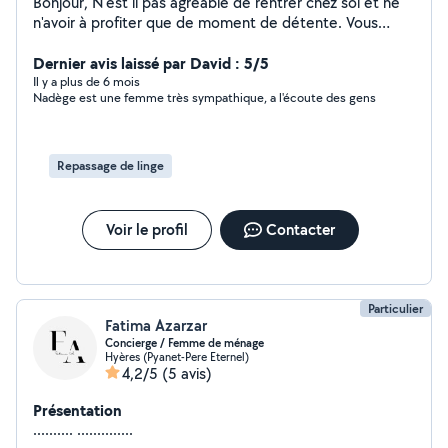
Bonjour, N'est il pas agréable de rentrer chez soi et ne
n'avoir à profiter que de moment de détente. Vous
souhaitez de la Qualité, du sérieux,de la ponctualité, ne
cherchez pas plus loin. Au plaisir de vous rendre la vie
Dernier avis laissé par David : 5/5
plus belle.
Il y a plus de 6 mois
Nadège est une femme très sympathique, a l'écoute des gens
Repassage de linge
Voir le profil
Contacter
Particulier
Fatima Azarzar
Concierge / Femme de ménage
Hyères (Pyanet-Pere Eternel)
4,2/5
(5 avis)
Présentation
.......... ..............