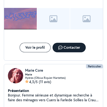
Voir le profil
Contacter
Particulier
Marie Core
Marie
Hyères (Olbius Riquier-Nartettes)
4,3/5
(11 avis)
Présentation
Bonjour. Femme sérieuse et dynamique recherche à
faire des ménages vers Cuers la Farlede Sollies la Crau.
Hyeres. Giens la Londe le Lavandou et aussi aider les