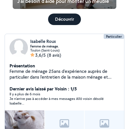
J'ai besoin d'aide pour monter un meuble
Découvrir
Particulier
Isabelle Roux
Femme de ménage.
Toulon (Saint-Louis)
3,6/5
(8 avis)
Présentation
Femme de ménage 25ans d'expérience auprès de
particulier dans l'entretien de la maison ménage et
repassage. Disponible le samedi matin 3h. Tarif horaire
Dernier avis laissé par Voisin : 1/5
14 Paiement par chèque cesu uniquement.
Il y a plus de 6 mois
Je n’arrive pas à accéder à mes messages Allô voisin désolé
Isabelle...