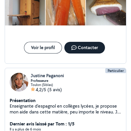
Voir le profil
Contacter
Particulier
Justine Paganoni
Professeure
Toulon (Siblas)
4,2/5
(5 avis)
Présentation
Enseignante d'espagnol en collèges lycées, je propose
mon aide dans cette matière, peu importe le niveau. Je
peux aussi aider pour tout ce qui touche à l'informatique
et la création de site Web a petit prix
Dernier avis laissé par Tom : 1/5
Il y a plus de 6 mois