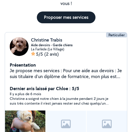
vous !
Proposer mes services
Particulier
Christine Trabis
Aide devoirs - Garde chiens
La Farlède (Le Village)
5/5
(2 avis)
Présentation
Je propose mes services : Pour une aide aux devoirs : Je
suis titulaire d'un diplôme de formatrice, mon plus est
d'aider votre enfant - du CP au BTS -à s'organiser et à
résoudre de façon logique les exercices demandés, à
Dernier avis laissé par Chloe : 5/5
acquérir un socle de connaissance durable, et surtout
Il y a plus de 6 mois
Christine a soigné notre chien à la journée pendant 2 jours je
d'avoir confiance en lui et reprendre le goût du travail,
suis très contente il n'est jamais rester seul chez quelqu'un
avec enthousiasme pour réussir ses études. Pour
d'autre sans nous et ça c'est très bien passer je vous remercie
prendre soin de votre chien : Je vis dans une maison
beaucoup on reviendra avec grand plaisir 😊
avec un jardin sécurisé parfait pour offrir à votre loulou
un environnement sûr et agréable. Je garantis une garde
sérieuse et attentionnée et des ballades quotidiennes