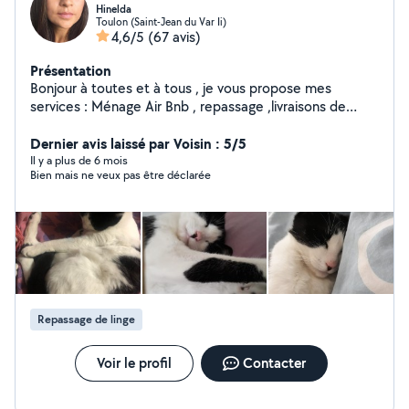
Hinelda
Toulon (Saint-Jean du Var Ii)
4,6/5
(67 avis)
Présentation
Bonjour à toutes et à tous , je vous propose mes
services : Ménage Air Bnb , repassage ,livraisons de
courses ou colis a domicile , baby-sitting, aides à la
Dernier avis laissé par Voisin : 5/5
personne,covoiturage. Au plaisir de vous aider .
Il y a plus de 6 mois
Bien mais ne veux pas être déclarée
Repassage de linge
Voir le profil
Contacter