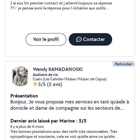
J ai eus Un premier contact et j attend toujours sa réponse
??‍♂️ je pensai avoir la réponse pour l initiation aux outils
informatiques, un oui ou non aurait suffit , je comptais pas
développer une thèse ? mais au moins une réponse … du coup
j ai contacté une autre personne .
Voir le profil
Contacter
Particulier
Wendy RAMADANOSKI
Auxiliaire de vie
Cuers (Les Cahides-l'Hubac-l'Hubac de Capus)
5/5
(2 avis)
Présentation
Bonjour, Je vous propose mes services en tant qu'aide à
domicile et dame de compagnie sur les secteurs de
CUERS et ses alentours Je suis dynamique, autonome
et toujours de très bonne humeur, si mon profil vous
Dernier avis laissé par Marine : 5/5
intéresse, n'hésitez pas à me contacter, je serai ravie de
Il y a plus de 6 mois
Très bonnes prestations avec des tarifs très raisonnables. Très
venir vous aider
sympathique et souriante, cela se voit qu'elle aime ce qu'elle