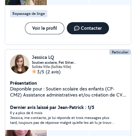
pour assurer son bien-être et sa détente. Pour de la
conciergerie : Accueil du voyageur, remise des clefs
Repassage de linge
entrée et sortie, état des lieux Je peux assurer aussi : L'
assistance pour tâches administratives Des traductions
Catalan et Espagnol Cours spécifiques Catalan
Voir le profil
Contacter
Espagnol, Comptabilité, médico-social Repassage
Particulier
Jessica LQ
Soutien scolaire, Pet Sitter..
Solliès-Ville (Solliès-Ville)
3/5
(2 avis)
Présentation
Disponible pour : Soutien scolaire des enfants (CP-
CM2) Assistance administratives et/ou création de CV.
Garde d'animaux et/ou entretiens plantes Prestation
audiovisuel : montages videos, photos Prestation chant :
Dernier avis laissé par Jean-Patrick : 1/5
Bande son instrumental ou chant + guitare accoustique
Il y a plus de 6 mois
Jessica, me contacte, je lui réponds et trois messages plus
Aide maison : Repassage à mon domicile
tard, toujours pas de réponse malgré qu’elle les ait lu je trouve
ce comportement irrespectueux.