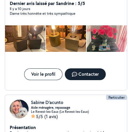
personnes pour faire les courses .
Dernier avis laissé par Sandrine : 5/5
Il y a 10 jours
Dame très honnête et très sympathique
Voir le profil
Contacter
Particulier
Sabine D'acunto
Aide ménagère, repassage
Le Revest-les-Eaux (Le Revest-les-Eaux)
5/5
(1 avis)
Présentation