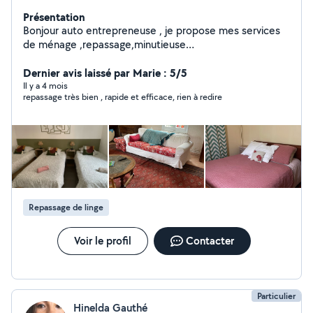
Présentation
Bonjour auto entrepreneuse , je propose mes services
de ménage ,repassage,minutieuse
,rapide,maniaque,toujours une petite attention pour
mes clients ,disponible tout les jours même le week
Dernier avis laissé par Marie : 5/5
end,CESU accepté
Il y a 4 mois
repassage très bien , rapide et efficace, rien à redire
Repassage de linge
Voir le profil
Contacter
Particulier
Hinelda Gauthé