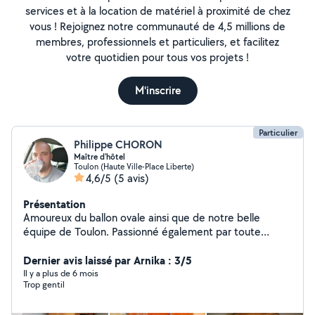
services et à la location de matériel à proximité de chez
vous ! Rejoignez notre communauté de 4,5 millions de
membres, professionnels et particuliers, et facilitez
votre quotidien pour tous vos projets !
M'inscrire
Particulier
Philippe CHORON
Maître d'hôtel
Toulon (Haute Ville-Place Liberte)
4,6/5
(5 avis)
Présentation
Amoureux du ballon ovale ainsi que de notre belle
équipe de Toulon. Passionné également par toute
activité culinaire. Possédant un fumoir traditionnel en
bois (aucune trace de colle), je propose des produits
Dernier avis laissé par Arnika : 3/5
très sympa pour les fêtes de fin d'année.
Il y a plus de 6 mois
Trop gentil