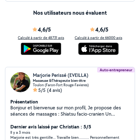
Nos utilisateurs nous évaluent
4,6/5
4,6/5
Calculé à partir de 48731 avis
Calculé à partir de 66000 avis
Auto-entrepreneur
Marjorie Perissé (EVEILLA)
Masseuse &Thérapeute bien-être
Toulon (Faron-Fort Rouge-Favieres)
5/5
(4 avis)
Présentation
Bonjour et bienvenue sur mon profil, Je propose des
séances de massages : Shiatsu facio-cranien Un
massage japonais par pressions sur les méridiens du
crâne. Il rééquilibre l'énergie, soulage les tensions et
Dernier avis laissé par Christian : 5/5
renforce le système nerveux. Abhyanga (ayurvedique)
Il y a 3 mois
Marjorie est très gentille... Travaille bien........... Personnellement
Issu de la médecine ayurvédique, ce massage à l'huile