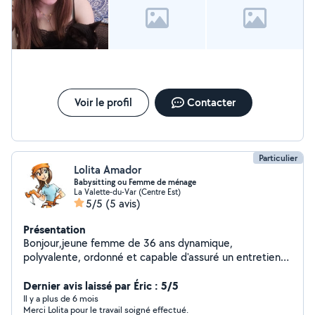
Voir le profil
Contacter
Particulier
Lolita Amador
Babysitting ou Femme de ménage
La Valette-du-Var (Centre Est)
5/5
(5 avis)
Présentation
Bonjour,jeune femme de 36 ans dynamique,
polyvalente, ordonné et capable d'assuré un entretien
minutieux. Je suis à votre disposition pour plus
d'informations n'hésitez pas à me contacter. Titulaire
Dernier avis laissé par Éric : 5/5
d'un CAP petite enfance je peux également faire du
Il y a plus de 6 mois
Merci Lolita pour le travail soigné effectué.
babysitting