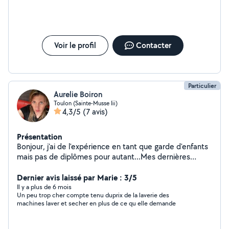
fait, je recommande à 100%
Voir le profil
Contacter
Particulier
Aurelie Boiron
Toulon (Sainte-Musse Iii)
4,3/5
(7 avis)
Présentation
Bonjour, j'ai de l'expérience en tant que garde d'enfants
mais pas de diplômes pour autant...Mes dernières
gardes remontent à l'année dernière , j'ai fait du
périscolaire pour une petite fille de 14 mois et son frere
Dernier avis laissé par Marie : 3/5
de 8 ans.. Je m'occupe également du ménage chez les
Il y a plus de 6 mois
Un peu trop cher compte tenu duprix de la laverie des
particuliers ainsi que de locations Airbnb Je suis une
machines laver et secher en plus de ce qu elle demande
personne qui aime le travail bien fait. Ponctuelle,
méticuleuse et organisée. Au plaisir de vous rencontrer.