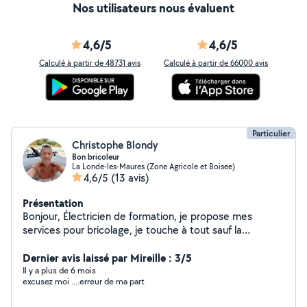
Nos utilisateurs nous évaluent
4,6/5
4,6/5
Calculé à partir de 48731 avis
Calculé à partir de 66000 avis
Particulier
Christophe Blondy
Bon bricoleur
La Londe-les-Maures (Zone Agricole et Boisee)
4,6/5
(13 avis)
Présentation
Bonjour, Électricien de formation, je propose mes
services pour bricolage, je touche à tout sauf la
plomberie et la maçonnerie. Étant bien équipé, je peux
louer mon outillage.
Dernier avis laissé par Mireille : 3/5
Il y a plus de 6 mois
excusez moi ....erreur de ma part