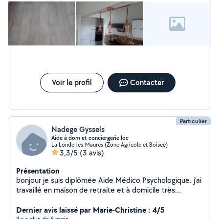
Voir le profil
Contacter
Particulier
Nadege Gyssels
Aide à dom et conciergerie loc
La Londe-les-Maures (Zone Agricole et Boisee)
3,3/5
(3 avis)
Présentation
bonjour je suis diplômée Aide Médico Psychologique. j'ai
travaillé en maison de retraite et à domicile très
longtemps. depuis je suis à mon compte. Je suis
disponible, agréable, souriante, organisée et dévouée
Dernier avis laissé par Marie-Christine : 4/5
Il y a plus de 6 mois