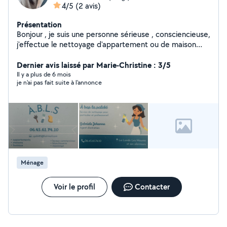
4/5
(2 avis)
Présentation
Bonjour , je suis une personne sérieuse , consciencieuse,
j'effectue le nettoyage d'appartement ou de maison
ainsi que l'entretien du linge ( blanchisserie et
repassage) Je fais aussi l'arrivée et le départ des
Dernier avis laissé par Marie-Christine : 3/5
locataires.
Il y a plus de 6 mois
je n'ai pas fait suite à l'annonce
Ménage
Voir le profil
Contacter