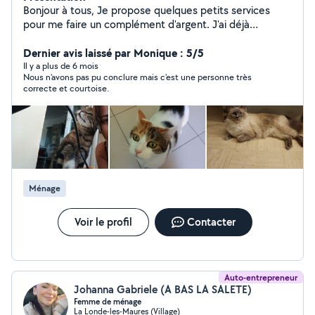
Bonjour à tous, Je propose quelques petits services
pour me faire un complément d'argent. J'ai déjà
effectué plusieurs saisons de ménages, deux ans de
nounou, et je garde régulièrement des chats. N'hésitez
Dernier avis laissé par Monique : 5/5
pas à me demander plus de renseignements. A bientôt !
Il y a plus de 6 mois
Nous n'avons pas pu conclure mais c'est une personne très
correcte et courtoise.
Ménage
Voir le profil
Contacter
Auto-entrepreneur
Johanna Gabriele (A BAS LA SALETE)
Femme de ménage
La Londe-les-Maures (Village)