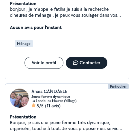
Présentation
bonjour , je m'appelle fatiha je suis à la recherche
d'heures de ménage , je peux vous soulager dans vos
taches quotidienne dans vos courses ou garde d'enfants
ou séniors ... gentil et sociable
Aucun avis pour l'instant
Ménage
Voir le profil
Contacter
Particulier
Anais CANDAELE
Jeune femme dynamique
La Londe-les-Maures (Village)
5/5
(11 avis)
Présentation
Bonjour, je suis une jeune femme très dynamique,
organisée, touche à tout. Je vous propose mes services