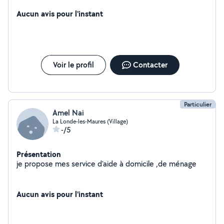
arrondir les fins de mois. Je peux également gérer vos
locations saisonnières (annonces, échanges avec les
Aucun avis pour l'instant
clients, ménage etc) Très sérieuse et organisée, vous
ne serez pas déçus par mes services.
Voir le profil
Contacter
Particulier
Amel Nai
La Londe-les-Maures (Village)
-/5
Présentation
je propose mes service d'aide à domicile ,de ménage
Aucun avis pour l'instant