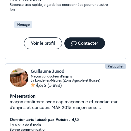
dans mon travail. Aussi, je gère les locations (remise des
Réponse très rapide je garde les coordonnées pour une autre
clés, ménage, état des lieux...)
fois
Ménage
Voir le profil
Contacter
Particulier
Guillaume Junod
Maçon conducteur d’engins
La Londe-les-Maures (Zone Agricole et Boisee)
4,6/5
(5 avis)
Présentation
maçon confirmee avec cap maçonnerie et conducteur
d'engins et concours MAF 2015 maçonnerie.
Terrassement carrelage
Dernier avis laissé par Voisin : 4/5
Il y a plus de 6 mois
Bonne communication