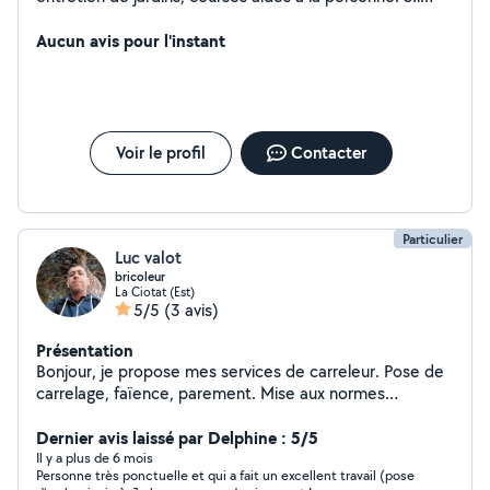
vous avez besoin de mes services vous pouvez me
contacter.Cesu pour rémunération.Bonne journée.
Aucun avis pour l'instant
Voir le profil
Contacter
Particulier
Luc valot
bricoleur
La Ciotat (Est)
5/5
(3 avis)
Présentation
Bonjour, je propose mes services de carreleur. Pose de
carrelage, faïence, parement. Mise aux normes
électriques placo et joints.
Dernier avis laissé par Delphine : 5/5
Il y a plus de 6 mois
Personne très ponctuelle et qui a fait un excellent travail (pose