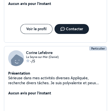
Aucun avis pour l'instant
Voir le profil
Contacter
Particulier
Corine Lefebvre
La Seyne-sur-Mer (Daniel)
-/5
Présentation
Sérieuse dans mes activités diverses Appliquée,
recherche divers tâches. Je suis polyvalente et peux
vous aider dans divers domaines. j'ai du temps libre . Je
suis véhiculé .
Aucun avis pour l'instant