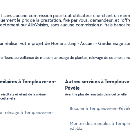
et sans aucune commission pour tout utilisateur cherchant un membre
uement le prix de la prestation, fixé par vous, demandeur, et l’offr
rectement sur AlloVoisins, sans aucune commission ni frais bancaire
our réaliser votre projet de Home sitting - Accueil - Gardiennage su
leurs, surveillance de maison, arrosage de plantes, relevage de courrier, arros
imilaires à Templeuve-en-
Autres services à Templeuve
Pévèle
e résultats et étant de la même
Ayant le plus de résultats dans cette ville
cette ville
Bricoler à Templeuve-en-Pévèl
 ménage à Templeuve-en-
Monter des meubles à Temple
Pévèle