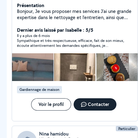
Présentation
Bonjour, Je vous proposer mes services J'ai une grande
expertise dans le nettoyage et l'entretien, ainsi que
dans le repassage et le pliage du linge. De plus, je suis
à l'aise en cuisine familiale(diplôme cap cuisine diplôme
Dernier avis laissé par Isabelle : 5/5
plus récent mais jai un Master en économie qui est ma
Il y a plus de 6 mois
Sympathique et très respectueuse, efficace, fait de son mieux,
formation de base ) et je suis capable de gérer les
écoute attentivement les demandes spécifiques, je
courses et l'approvisionnement. Mon sens de
recommande vivement !
l'organisation me permet également de gérer
efficacement les priorités. J'ai plusieurs expériences. j'ai
travaillé à la mairie Villeneuve d'ascq (service scolaire )
Je suis très dynamique, sérieuse, discrète, passionnée
de cuisine, j'adore les enfants
Gardiennage de maison
Voir le profil
Contacter
Particulier
Nina hamidou