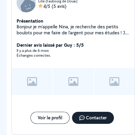
Lille (Faubourg de Douai)
4/5
(5 avis)
Présentation
Bonjour je m'appelle Nina, je recherche des petits
boulots pour me faire de l'argent pour mes études ! Je
suis très sérieuse et ait de l'expérience. J'aime
beaucoup les enfants et j'adore travailler avec eux.
Dernier avis laissé par Guy : 5/5
Il y a plus de 6 mois
Échanges correctes.
Voir le profil
Contacter