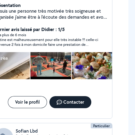
ésentation
 suis une personne très motivée très soigneuse et
ganisée j'aime être à l'écoute des demandes et avoir
s objectifs pour m'améliorer d'avantage
nier avis laissé par Didier : 1/5
y a plus de 6 mois
tine est malheureusement pour elle très instable !!! celle-ci
 venue 2 fois à mon domicile faire une prestation de
toyage hebdomadaire (RAS) Je tiens à préciser que d'après
e mon domicile est bien ranger et propre. et depuis 15 jours
te demoiselle use de tous les subterfuges pour ne pas
RDV on lui envoie des messages mais ne répond
 !! sous prétexte qu'elle n'est pas sur son téléphone "H24"
convient d'un RDV ce jour à 8h30 elle ne se présente pas et
nd on l'appelle le nouveau numéro qu'elle vous a donnée 2
rs avant ,n'est plus attribué ou dorénavant inaccessible !!" je
vous conseille vraiment pas cette jeune fille
Voir le profil
Contacter
Particulier
Sofian Lbd