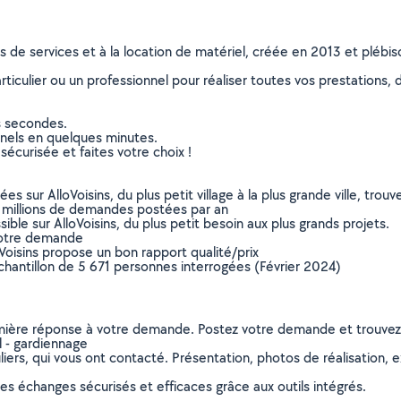
ns de services et à la location de matériel, créée en 2013 et plébi
culier ou un professionnel pour réaliser toutes vos prestations, d
s secondes.
nnels en quelques minutes.
sécurisée et faites votre choix !
sur AlloVoisins, du plus petit village à la plus grande ville, tro
 millions de demandes postées par an
ible sur AlloVoisins, du plus petit besoin aux plus grands projets.
votre demande
oVoisins propose un bon rapport qualité/prix
chantillon de 5 671 personnes interrogées (Février 2024)
remière réponse à votre demande. Postez votre demande et trouve
l - gardiennage
ers, qui vous ont contacté. Présentation, photos de réalisation, exp
s échanges sécurisés et efficaces grâce aux outils intégrés.