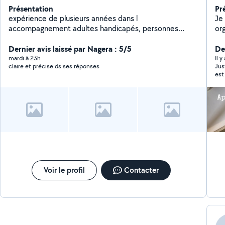
Présentation
Pr
expérience de plusieurs années dans l
Je
accompagnement adultes handicapés, personnes
or
âgées en perte d autonomie, soins toilettes courses
de
etc. Je suis véhicule.
Dernier avis laissé par Nagera : 5/5
Der
mardi à 23h
Il 
claire et précise ds ses réponses
Jus
est
net
ell
cet
honorer les 
pas
On 
qua
jou
ne 
Voir le profil
Contacter