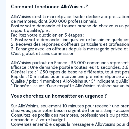
Comment fonctionne AlloVoisins ?
AlloVoisins c’est la marketplace leader dédiée aux prestatio
de membres, dont 300 000 professionnels.
Postez votre demande et trouvez proche de chez vous un parti
rapport qualité/prix.
Facilitez votre quotidien en 3 étapes :
1. Postez votre demande : indiquez votre besoin en quelque
2. Recevez des réponses d’offreurs particuliers et professio
3. Echangez avec les offreurs depuis la messagerie privée et 
C’est gratuit et sans commission !
AlloVoisins partout en France : 35 000 communes représentées 
Efficace : Une demande postée toutes les 10 secondes, 3.6
Généraliste : 1 250 types de besoins différents, tout est poss
Rapide : 10 minutes pour recevoir une première réponse à 
Qualité / prix : 4 membres AlloVoisins sur 5* indiquent qu’All
* Données issues d’une enquête AlloVoisins réalisée sur un é
Vous cherchez un homesitter en urgence ?
Sur AlloVoisins, seulement 10 minutes pour recevoir une p
chez vous, pour votre besoin urgent de home sitting - accuei
Consultez les profils des membres, professionnels ou particuli
demande et à votre budget.
Conversez ensemble depuis la messagerie AlloVoisins pour de