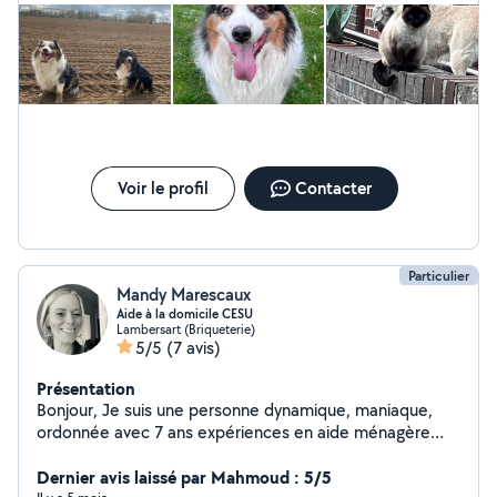
Voir le profil
Contacter
Particulier
Mandy Marescaux
Aide à la domicile CESU
Lambersart (Briqueterie)
5/5
(7 avis)
Présentation
Bonjour, Je suis une personne dynamique, maniaque,
ordonnée avec 7 ans expériences en aide ménagère
ainsi que prestation de ménage dans les logements air
bnb . Je repassage aussi à mon domicile . Secteur
Dernier avis laissé par Mahmoud : 5/5