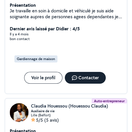
Présentation
Je travaille en soin à domicile et véhiculé je suis aide
soignante aupres de personnes agees dependantes je
suis ponctuel mon travail est bien fait je suis souriante
et serviable et minutieuse et je suis disponible pour du
Dernier avis laissé par Didier : 4/5
ménage du repassage j'adore repasser et faire du
Il y a 4 mois
bon contact
rangement je suis véhiculé
Gardiennage de maison
Voir le profil
Contacter
Auto-entrepreneur
Claudia Houessou (Houessou Claudia)
Auxiliaire de vie
Lille (Belfort)
5/5
(5 avis)
Présentation