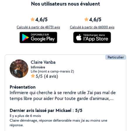
Nos utilisateurs nous évaluent
4,6/5
4,6/5
Calculé à partir de 48731 avis
Calculé à partir de 66000 avis
Particulier
Claire Vanba
Infirmière
Lille (mont a camp-marais 2)
5/5
(4 avis)
Présentation
Infirmiere qui cherche à se rendre utile J'ai pas mal de
temps libre pour aider Pour toute garde d'animaux,
ayant 2 chiens à la maison, cette dernière devra se faire
à votre domicile sauf si mon second chien est absent Je
Dernier avis laissé par Mickael : 5/5
peux également m'occuper de vos petits bouts de
Il y a plus de 6 mois
Claire déménage, réponse défavorable mais j'ai au moins une
choux pour certaines occasions (je suis titulaire du BAFA
réponse.
ainsi que formatrice et anime des colonies de vacances)