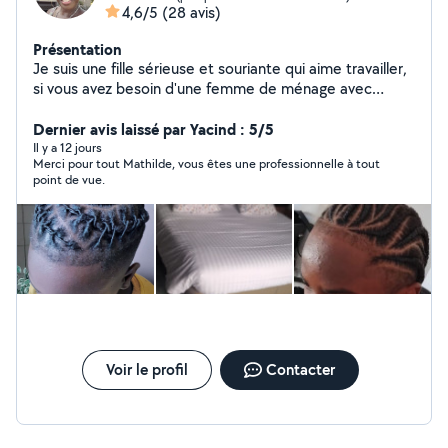
4,6/5
(28 avis)
Présentation
Je suis une fille sérieuse et souriante qui aime travailler,
si vous avez besoin d'une femme de ménage avec
expérience et une Coiffeuse professionnelle je serai là à
votre disposition merci cordialement
Dernier avis laissé par Yacind : 5/5
Il y a 12 jours
Merci pour tout Mathilde, vous êtes une professionnelle à tout
point de vue.
Voir le profil
Contacter