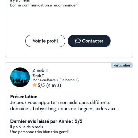
Lambersart et environs . Cordialement à vous
Il y a 5 mois
bonne communication a recommander
Voir le profil
Contacter
Particulier
Zineb T
Zineb.T
Mons-en-Barœul (Le baroeul)
5/5
(4 avis)
Présentation
Je peux vous apporter mon aide dans différents
domaines: babysitting, cours de langues, aides aux
devoirs... Contactez-moi si vous avez des questions !
Dernier avis laissé par Annie : 5/5
Il y a plus de 6 mois
Une personne très bien très gentil