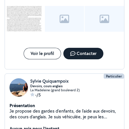
Voir le profil
Contacter
Particulier
Sylvie Quiquampoix
Devoirs, cours anglais
La Madeleine (grand boulevard 2)
-/5
Présentation
Je propose des gardes d'enfants, de l'aide aux devoirs,
des cours d'anglais. Je suis véhiculée, je peux les
conduire à leurs activités. Je suis disponible toute la
journée du mercredi. Ponctuellement, d'autres jours
Aucun avis pour l'instant