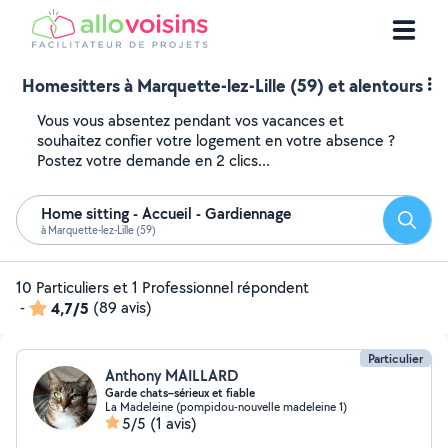
Homesitters à Marquette-lez-Lille (59) et alentours
Vous vous absentez pendant vos vacances et
souhaitez confier votre logement en votre absence ?
Postez votre demande en 2 clics...
Home sitting - Accueil - Gardiennage
Reche
à Marquette-lez-Lille (59)
10 Particuliers et 1 Professionnel répondent
-
4,7/5
(89 avis)
Particulier
Anthony MAILLARD
Garde chats–sérieux et fiable
La Madeleine (pompidou-nouvelle madeleine 1)
5/5
(1 avis)