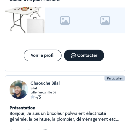
aussi. J'ai un contact facile avec les enfants, je suis
douce.
Voir le profil
Contacter
Particulier
Chaouche Bilal
Bilal
Lille (vieux lille 3)
-/5
Présentation
Bonjour, Je suis un bricoleur polyvalent électricité
générale, la peinture, la plombier, déménagement etc
Pour plus d'informations N'hésitez surtout pas de me