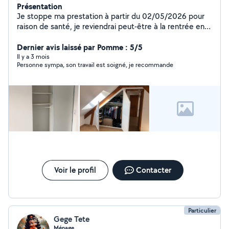
Présentation
Je stoppe ma prestation à partir du 02/05/2026 pour
raison de santé, je reviendrai peut-être à la rentrée en
septembre 2026. Inutile de me poster des demandes
privée jusqu'à cette date, je ne pourrai pas y répondre.
Dernier avis laissé par Pomme : 5/5
Cordialement. Je propose mes services pour toutes
Il y a 3 mois
Personne sympa, son travail est soigné, je recommande
sortes de petits travaux de bricolage dans le domaine
menuiserie, électricité, montage de meuble en kit,
sérieux et minutieux.
Voir le profil
Contacter
Particulier
Gege Tete
Ménage