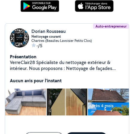
Auto-entrepreneur
Dorian Rousseau
Nettoyage courant
Chartres (Beaulieu Lavoisier Petits Clos)
-/5
Présentation
VerreClair28 Spécialiste du nettoyage extérieur &
intérieur. Nous proposons : Nettoyage de façades
Nettoyage de toitures Nettoyage de terrasses
Nettoyage vitre Intervention rapide, travail soigné et
Aucun avis pour l'instant
équipements professionnels. Demandez votre devis
gratuit !