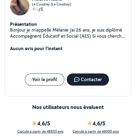
Le Coudray (Le Coudray)
-/5
Présentation
Bonjour je m'appelle Mélanie j'ai 26 ans, je suis diplômé
Accompagnent Éducatif et Social (AES) Si vous cherchez
une personne pour du ménage, du repassage, quelques
courses, gardez vos chiens/chats ou même garder votre
Aucun avis pour l'instant
enfant n hésitez pas
Voir le profil
Contacter
Nos utilisateurs nous évaluent
4,6/5
4,6/5
Calculé à partir de 48803 avis
Calculé à partir de 66000 avis