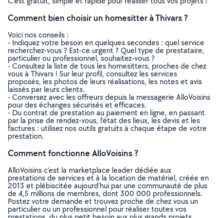
C’est gratuit, simple et rapide pour réaliser tous vos projets !
Comment bien choisir un homesitter à Thivars ?
Voici nos conseils :
- Indiquez votre besoin en quelques secondes : quel service
recherchez-vous ? Est-ce urgent ? Quel type de prestataire,
particulier ou professionnel, souhaitez-vous ?
- Consultez la liste de tous les homesitters, proches de chez
vous à Thivars ! Sur leur profil, consultez les services
proposés, les photos de leurs réalisations, les notes et avis
laissés par leurs clients.
- Conversez avec les offreurs depuis la messagerie AlloVoisins
pour des échanges sécurisés et efficaces.
- Du contrat de prestation au paiement en ligne, en passant
par la prise de rendez-vous, l’état des lieux, les devis et les
factures : utilisez nos outils gratuits à chaque étape de votre
prestation.
Comment fonctionne AlloVoisins ?
AlloVoisins c’est la marketplace leader dédiée aux
prestations de services et à la location de matériel, créée en
2013 et plébiscitée aujourd’hui par une communauté de plus
de 4,5 millions de membres, dont 300 000 professionnels.
Postez votre demande et trouvez proche de chez vous un
particulier ou un professionnel pour réaliser toutes vos
prestations, du plus petit besoin aux plus grands projets,