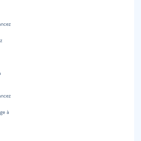
ancez
z
à
ancez
age à