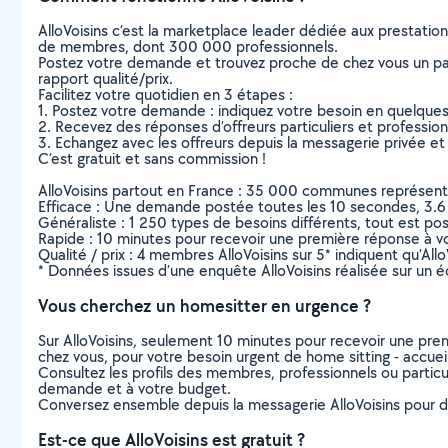
AlloVoisins c’est la marketplace leader dédiée aux prestatio
de membres, dont 300 000 professionnels.
Postez votre demande et trouvez proche de chez vous un parti
rapport qualité/prix.
Facilitez votre quotidien en 3 étapes :
1. Postez votre demande : indiquez votre besoin en quelque
2. Recevez des réponses d’offreurs particuliers et professio
3. Echangez avec les offreurs depuis la messagerie privée et 
C’est gratuit et sans commission !
AlloVoisins partout en France : 35 000 communes représentées 
Efficace : Une demande postée toutes les 10 secondes, 3.6
Généraliste : 1 250 types de besoins différents, tout est poss
Rapide : 10 minutes pour recevoir une première réponse à 
Qualité / prix : 4 membres AlloVoisins sur 5* indiquent qu’All
* Données issues d’une enquête AlloVoisins réalisée sur un é
Vous cherchez un homesitter en urgence ?
Sur AlloVoisins, seulement 10 minutes pour recevoir une p
chez vous, pour votre besoin urgent de home sitting - accuei
Consultez les profils des membres, professionnels ou particuli
demande et à votre budget.
Conversez ensemble depuis la messagerie AlloVoisins pour de
Est-ce que AlloVoisins est gratuit ?