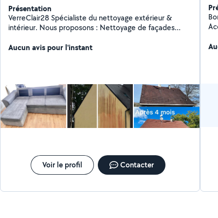
Pr
Présentation
Bon
VerreClair28 Spécialiste du nettoyage extérieur &
Acc
intérieur. Nous proposons : Nettoyage de façades
ch
Nettoyage de toitures Nettoyage de terrasses
qu
Au
Nettoyage vitre Intervention rapide, travail soigné et
Aucun avis pour l'instant
équipements professionnels. Demandez votre devis
gratuit !
Voir le profil
Contacter