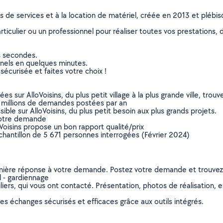
ns de services et à la location de matériel, créée en 2013 et plébi
culier ou un professionnel pour réaliser toutes vos prestations, d
s secondes.
nnels en quelques minutes.
sécurisée et faites votre choix !
sur AlloVoisins, du plus petit village à la plus grande ville, tro
 millions de demandes postées par an
ible sur AlloVoisins, du plus petit besoin aux plus grands projets.
votre demande
oVoisins propose un bon rapport qualité/prix
chantillon de 5 671 personnes interrogées (Février 2024)
remière réponse à votre demande. Postez votre demande et trouve
l - gardiennage
ers, qui vous ont contacté. Présentation, photos de réalisation, exp
s échanges sécurisés et efficaces grâce aux outils intégrés.