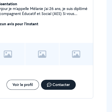
ésentation
jour je m'appelle Mélanie j'ai 26 ans, je suis diplômé
ompagnent Éducatif et Social (AES) Si vous
erchez une personne pour du ménage, du repassage,
elques courses, gardez vos chiens/chats ou même
cun avis pour l'instant
garder votre enfant n hésitez pas
Voir le profil
Contacter