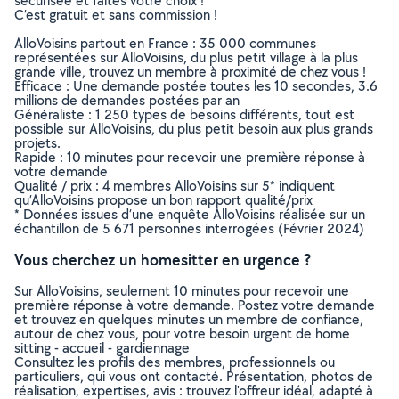
sécurisée et faites votre choix !
C’est gratuit et sans commission !
AlloVoisins partout en France : 35 000 communes
représentées sur AlloVoisins, du plus petit village à la plus
grande ville, trouvez un membre à proximité de chez vous !
Efficace : Une demande postée toutes les 10 secondes, 3.6
millions de demandes postées par an
Généraliste : 1 250 types de besoins différents, tout est
possible sur AlloVoisins, du plus petit besoin aux plus grands
projets.
Rapide : 10 minutes pour recevoir une première réponse à
votre demande
Qualité / prix : 4 membres AlloVoisins sur 5* indiquent
qu’AlloVoisins propose un bon rapport qualité/prix
* Données issues d’une enquête AlloVoisins réalisée sur un
échantillon de 5 671 personnes interrogées (Février 2024)
Vous cherchez un homesitter en urgence ?
Sur AlloVoisins, seulement 10 minutes pour recevoir une
première réponse à votre demande. Postez votre demande
et trouvez en quelques minutes un membre de confiance,
autour de chez vous, pour votre besoin urgent de home
sitting - accueil - gardiennage
Consultez les profils des membres, professionnels ou
particuliers, qui vous ont contacté. Présentation, photos de
réalisation, expertises, avis : trouvez l'offreur idéal, adapté à