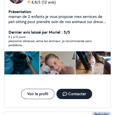
4,8/5
(12 avis)
Présentation
maman de 2 enfants je vous propose mes services de
pet-sitting pour prendre soin de vos animaux sur dreux
28 possibilité de garde a mon domicile en appartement
je suis une personne calme bienveillante qui répond au
Dernier avis laissé par Muriel : 5/5
mieux au besoin de vos animaux, plusieurs références,
Il y a 11 jours
personne sérieuse, aime les animaux. je recommande sans
de nombreux retours et propriétaires satisfaits
problème.
concernant mes gardes n'hésitez pas a me contacter
pour plus de renseignements
Voir le profil
Contacter
Particulier