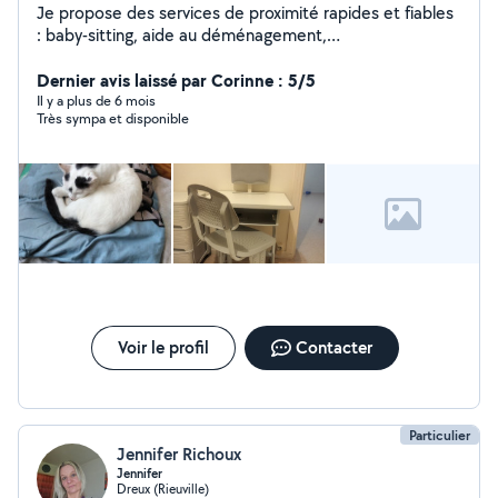
Je propose des services de proximité rapides et fiables
: baby-sitting, aide au déménagement,
covoiturage,manutention... Et réparation mécanique
auto/moto
Dernier avis laissé par Corinne : 5/5
Il y a plus de 6 mois
Très sympa et disponible
Voir le profil
Contacter
Particulier
Jennifer Richoux
Jennifer
Dreux (Rieuville)