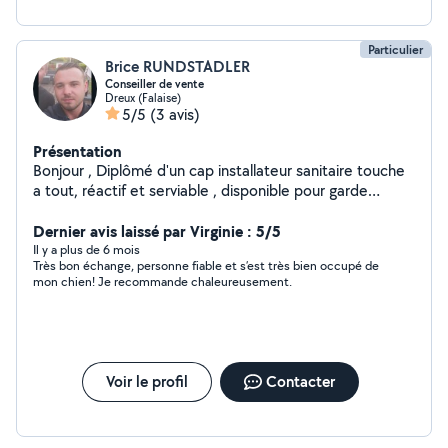
Particulier
Brice RUNDSTADLER
Conseiller de vente
Dreux (Falaise)
5/5
(3 avis)
Présentation
Bonjour , Diplômé d'un cap installateur sanitaire touche
a tout, réactif et serviable , disponible pour garde
animaux , travaux électricité , petite maçonnerie ,
espace vert , plomberie , peinture ..... étudie toute
Dernier avis laissé par Virginie : 5/5
propositions Cordialement
Il y a plus de 6 mois
Très bon échange, personne fiable et s’est très bien occupé de
mon chien! Je recommande chaleureusement.
Voir le profil
Contacter