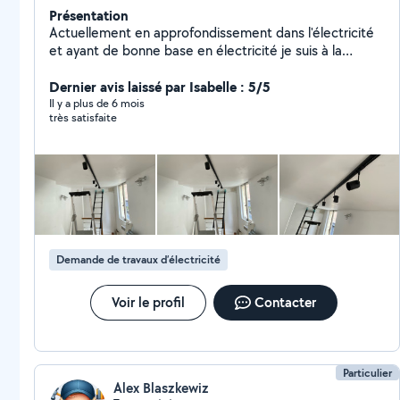
Présentation
Actuellement en approfondissement dans l'électricité
et ayant de bonne base en électricité je suis à la
recherche de dépannage pour avancer dans cette
formation et faire valoir mes connaissances, (pose
Dernier avis laissé par Isabelle : 5/5
starlink)
Il y a plus de 6 mois
très satisfaite
Demande de travaux d’électricité
Voir le profil
Contacter
Particulier
Alex Blaszkewiz