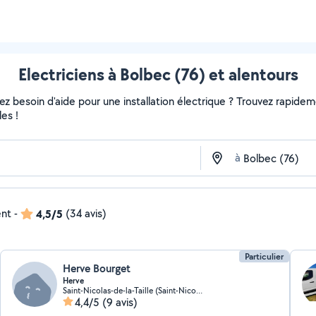
Electriciens à Bolbec (76) et alentours
 besoin d'aide pour une installation électrique ? Trouvez rapidement
es !
à
ent
-
4,5/5
(34 avis)
Particulier
Herve Bourget
Herve
Saint-Nicolas-de-la-Taille (Saint-Nicolas-de-la-Taille)
4,4/5
(9 avis)