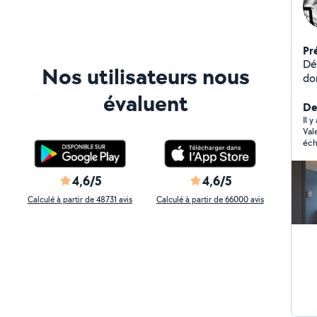
Pr
Dépan
Nos utilisateurs nous
dom
él
évaluent
rem
De
diverses . Je 
Il 
Val
brico
éch
pr
cel
et 
4,6/5
4,6/5
me
Calculé à partir de 48731 avis
Calculé à partir de 66000 avis