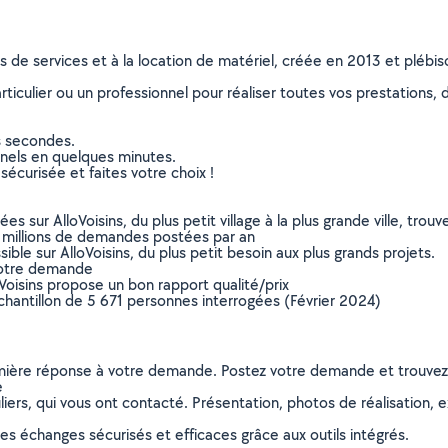
ns de services et à la location de matériel, créée en 2013 et plébi
culier ou un professionnel pour réaliser toutes vos prestations, d
s secondes.
nnels en quelques minutes.
sécurisée et faites votre choix !
sur AlloVoisins, du plus petit village à la plus grande ville, tro
 millions de demandes postées par an
ible sur AlloVoisins, du plus petit besoin aux plus grands projets.
votre demande
oVoisins propose un bon rapport qualité/prix
chantillon de 5 671 personnes interrogées (Février 2024)
remière réponse à votre demande. Postez votre demande et trouve
e
ers, qui vous ont contacté. Présentation, photos de réalisation, exp
s échanges sécurisés et efficaces grâce aux outils intégrés.