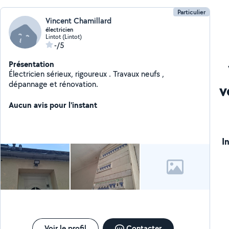
Particulier
Vincent Chamillard
électricien
Lintot (Lintot)
-/5
Présentation
Électricien sérieux, rigoureux . Travaux neufs ,
dépannage et rénovation.
v
Aucun avis pour l'instant
I
Voir le profil
Contacter