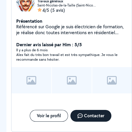
Travaux généraux
Saint-Nicolas-de-la-Taille (Saint-Nicolas-de-la-Taille)
4/5
(5 avis)
Présentation
Référencé sur Google je suis électricien de formation,
je réalise donc toutes interventions en résidentiel
comme la réalisation d'installation neuves, la
rénovation, le diagnostic et le dépannage d'installations
Dernier avis laissé par Him : 5/5
existantes. Je réalise également tout type de travaux
Il y a plus de 6 mois
Alex fait du très bon travail et est très sympathique. Je vous le
généraux (plomberie, peinture, menuiserie, carrelage,
recommande sans hésiter.
faïence etc)
Voir le profil
Contacter