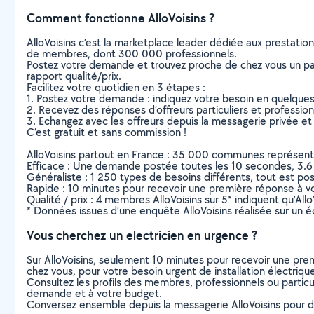
Comment fonctionne AlloVoisins ?
AlloVoisins c’est la marketplace leader dédiée aux prestatio
de membres, dont 300 000 professionnels.
Postez votre demande et trouvez proche de chez vous un parti
rapport qualité/prix.
Facilitez votre quotidien en 3 étapes :
1. Postez votre demande : indiquez votre besoin en quelque
2. Recevez des réponses d’offreurs particuliers et professio
3. Echangez avec les offreurs depuis la messagerie privée et 
C’est gratuit et sans commission !
AlloVoisins partout en France : 35 000 communes représentées 
Efficace : Une demande postée toutes les 10 secondes, 3.6
Généraliste : 1 250 types de besoins différents, tout est poss
Rapide : 10 minutes pour recevoir une première réponse à 
Qualité / prix : 4 membres AlloVoisins sur 5* indiquent qu’All
* Données issues d’une enquête AlloVoisins réalisée sur un é
Vous cherchez un electricien en urgence ?
Sur AlloVoisins, seulement 10 minutes pour recevoir une p
chez vous, pour votre besoin urgent de installation électriqu
Consultez les profils des membres, professionnels ou particuli
demande et à votre budget.
Conversez ensemble depuis la messagerie AlloVoisins pour de