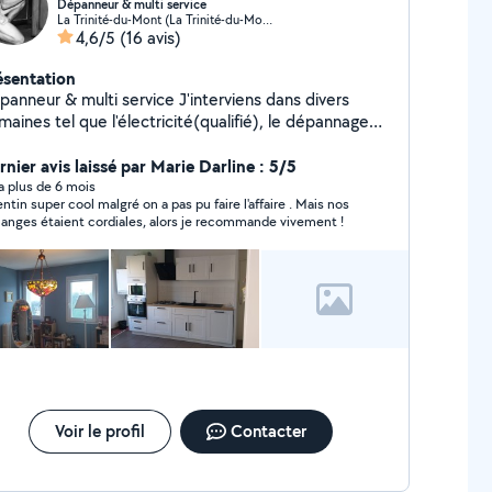
Dépanneur & multi service
La Trinité-du-Mont (La Trinité-du-Mont)
4,6/5
(16 avis)
ésentation
neur & multi service J'interviens dans divers
aines tel que l'électricité(qualifié), le dépannage
ectroménager, la plomberie ( raccordement,
placement de robinet, évaluation ...), installations
rnier avis laissé par Marie Darline : 5/5
peux également vous accompagner en
y a plus de 6 mois
entin super cool malgré on a pas pu faire l'affaire . Mais nos
lage, peinture, jardinage. Adepte du tout nu, je
anges étaient cordiales, alors je recommande vivement !
opose mes services en tant que naturiste cependant
a reste facultatif selon votre mode de vie. Respect
rigueur sont mes priorités. Conditions via la
ssagerie du site A bientôt !
Voir le profil
Contacter