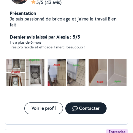
5/5
(43 avis)
Présentation
Je suis passionné de bricolage et j'aime le travail Bien
fait
Dernier avis laissé par Alexia : 5/5
Il y a plus de 6 mois
Très pro rapide et efficace ? merci beaucoup !
Voir le profil
Contacter
Entreprise