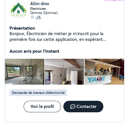
Altin dino
Electricien
Quincey (Quincey)
-/5
Présentation
Bonjour, Électricien de métier je m'inscrit pour la
première fois sur cette application, en espérant
satisfaire au mieux vos attentes ! Je fais du
professionnel et aussi du particulier / appartement /
Aucun avis pour l'instant
maison neuve
Demande de travaux d’électricité
Voir le profil
Contacter