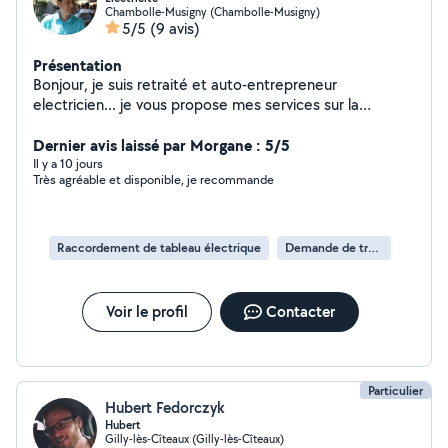
Chambolle-Musigny (Chambolle-Musigny)
5/5
(9 avis)
Présentation
Bonjour, je suis retraité et auto-entrepreneur
electricien... je vous propose mes services sur la
rénovation et l'aménagement d'intérieur. électricité
,plomberie ....etc
Dernier avis laissé par Morgane : 5/5
Il y a 10 jours
Très agréable et disponible, je recommande
Raccordement de tableau électrique
Demande de travaux d’électricité
Voir le profil
Contacter
Particulier
Hubert Fedorczyk
Hubert
Gilly-lès-Cîteaux (Gilly-lès-Cîteaux)