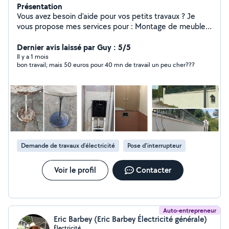
Présentation
Vous avez besoin d'aide pour vos petits travaux ? Je
vous propose mes services pour : Montage de meubles
en kit Fixation d'étagères, tringles, cadres, support TV
Pose de rideaux Petits dépannages Nettoyage intérieur
Dernier avis laissé par Guy : 5/5
et extérieur Remplacement de joints et entretien
Il y a 1 mois
bon travail; mais 50 euros pour 40 mn de travail un peu cher???
courant Auto-entrepreneur déclaré Devis gratuit sans
engagement Travail propre et soigné
Demande de travaux d’électricité
Pose d'interrupteur
Voir le profil
Contacter
Auto-entrepreneur
Eric Barbey (Eric Barbey Électricité générale)
Électricité