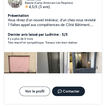
Beaune (Camp Americain-Les Peupliers)
4,3/5
(3 avis)
Présentation
Vous rêvez d'un nouvel intérieur, d'un chez-vous revisité
? Faîtes appel aux compétences de Côté Bâtiment.
Spécialisés dans la peinture ainsi que dans le
revêtement de sols et de murs, nous vous
Dernier avis laissé par Ludivine : 5/5
accompagnons dans votre projet de rénovation ou de
Il y a plus de 6 mois
Très réactif et sympathique. Travaux très bien réaliser
construction.
Voir le profil
Contacter