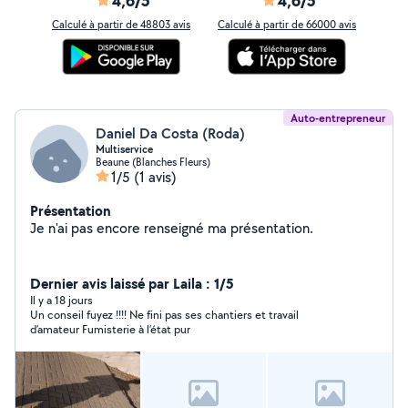
4,6/5
4,6/5
Calculé à partir de 48803 avis
Calculé à partir de 66000 avis
Auto-entrepreneur
Daniel Da Costa (Roda)
Multiservice
Beaune (Blanches Fleurs)
1/5
(1 avis)
Présentation
Je n'ai pas encore renseigné ma présentation.
Dernier avis laissé par Laila : 1/5
Il y a 18 jours
Un conseil fuyez !!!! Ne fini pas ses chantiers et travail
d’amateur Fumisterie à l’état pur