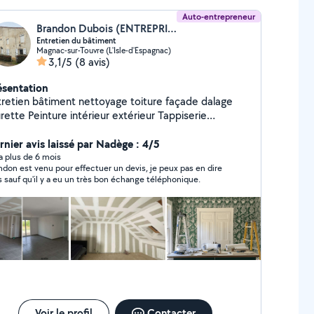
Auto-entrepreneur
Brandon Dubois (ENTREPRISE DUBOIS)
Entretien du bâtiment
Magnac-sur-Touvre (L'Isle-d'Espagnac)
3,1/5
(8 avis)
ésentation
tretien bâtiment nettoyage toiture façade dalage
e intérieur extérieur Tappiserie
 Chape Ragréage Crépit tout surface
tretien espaces verts élagage abattage tonte de
rnier avis laissé par Nadège : 4/5
 taille haie Pose parquet Pose carrelage
y a plus de 6 mois
ndon est venu pour effectuer un devis, je peux pas en dire
Démolition Débarrasse de la cave au grenier Électricité
s sauf qu'il y a eu un très bon échange téléphonique.
Voir le profil
Contacter