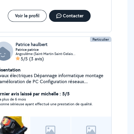
Voir le profil
Contacter
Particulier
Patrice haulbert
Patrice patrice
Angoulême (Saint-Martin-Saint-Gelais-l'Anguienne)
5/5
(3 avis)
ésentation
avaux électriques Dépannage informatique montage
 amélioration de PC Configuration réseaux
ique wifi/routeur matériel disponible : -broyeur
 végétaux -remorque
nier avis laissé par michelle : 5/5
y a plus de 6 mois
sonne sérieuse ayant effectué une prestation de qualité.