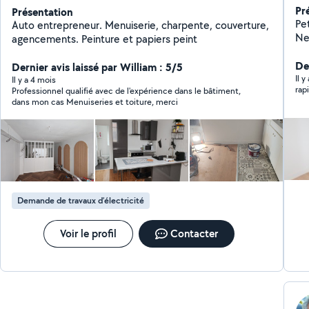
Pr
Présentation
Pet
Auto entrepreneur. Menuiserie, charpente, couverture,
Ne
agencements. Peinture et papiers peint
Pe
Me
De
Dernier avis laissé par William : 5/5
Inf
Il 
Il y a 4 mois
rap
Professionnel qualifié avec de l'expérience dans le bâtiment,
dans mon cas Menuiseries et toiture, merci
Demande de travaux d’électricité
Voir le profil
Contacter