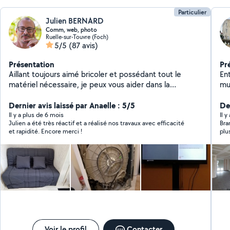
Particulier
Julien BERNARD
Comm, web, photo
Ruelle-sur-Touvre (Foch)
5/5
(87 avis)
Présentation
Pr
Aillant toujours aimé bricoler et possédant tout le
En
matériel nécessaire, je peux vous aider dans la
murette Peintur
réalisation de menus bricolages, installation de
Maçonnerie
meubles, informatique, web ou tout autre selon vos
Dernier avis laissé par Anaelle : 5/5
En
De
besoins ... attentif et rigoureux, je prendrais à coeur les
pelouse
Il y a plus de 6 mois
Il 
Julien a été très réactif et a réalisé nos travaux avec efficacité
Bra
tâches que vous me confierez.
et rapidité. Encore merci !
plu
Voir le profil
Contacter