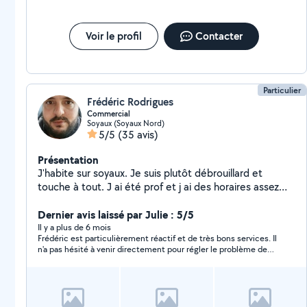
Voir le profil
Contacter
Particulier
Frédéric Rodrigues
Commercial
Soyaux (Soyaux Nord)
5/5
(35 avis)
Présentation
J'habite sur soyaux. Je suis plutôt débrouillard et
touche à tout. J ai été prof et j ai des horaires assez
flexibles... alors n hésitez pas!
Dernier avis laissé par Julie : 5/5
Il y a plus de 6 mois
Frédéric est particulièrement réactif et de très bons services. Il
n'a pas hésité à venir directement pour régler le problème de
chauffe-eau de ma mère et lui a même rendu un service
supplémentaire. Grande âme généreuse (ce qui se fait rare de
nos jours), je le remercie encore pleinement.