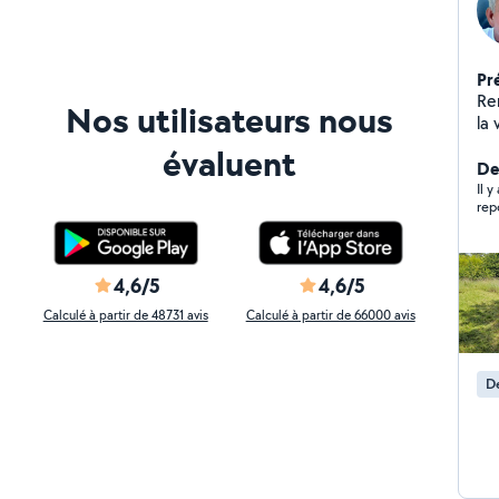
Pr
Ren
Nos utilisateurs nous
la 
voi
évaluent
dir
De
Il y
rep
4,6/5
4,6/5
Calculé à partir de 48731 avis
Calculé à partir de 66000 avis
De