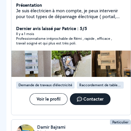
Présentation
Je suis électricien à mon compte, je peux intervenir
pour tout types de dépannage électrique ( portail,
VMC, tableau électrique, ect) Vous pouvez également
m'appeler pour un projet de modification ou rénovation
Dernier avis laissé par Patrice : 5/5
de votre installation électrique, je réalise des devis
Il y a 1 mois
Professionnalisme irréprochable de Rémi , rapide , efficace ,
gratuitement dans toute la Charente et rapidement !
travail soigné et qui plus est très poli.
Au plaisir de vous lire.
Demande de travaux d’électricité
Raccordement de tableau électrique
Voir le profil
Contacter
Particulier
Damir Bajrami