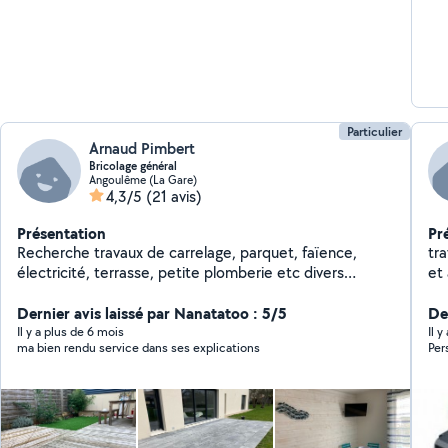
Particulier
Arnaud Pimbert
Bricolage général
Angoulême (La Gare)
4,3/5
(21 avis)
Présentation
Pr
Recherche travaux de carrelage, parquet, faïence,
tr
électricité, terrasse, petite plomberie etc divers
et
chantiers réalisés et plusieurs maisons personnelles
domest
entièrement refaites par moi même Un échange
Dernier avis laissé par Nanatatoo : 5/5
de
Der
téléphonique ou une prise de contact n'engage à rien
Il y a plus de 6 mois
Il 
ma bien rendu service dans ses explications
Per
je serai toujours disponible même pour un simple
renseignement Photos possible sur demande Bonne
journée à vous Arnaud