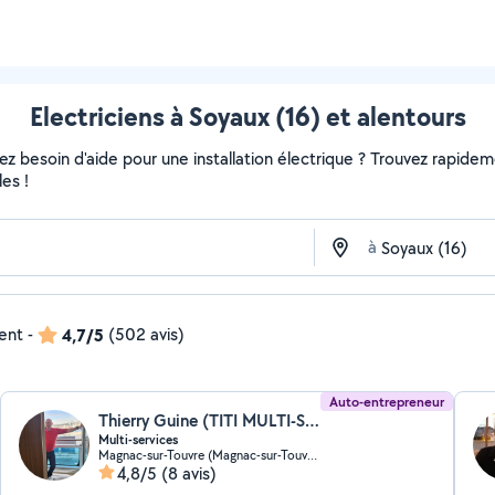
Electriciens à Soyaux (16) et alentours
 besoin d'aide pour une installation électrique ? Trouvez rapidement
es !
à
dent
-
4,7/5
(502 avis)
Auto-entrepreneur
Thierry Guine (TITI MULTI-SERVICE)
Multi-services
Magnac-sur-Touvre (Magnac-sur-Touvre)
4,8/5
(8 avis)