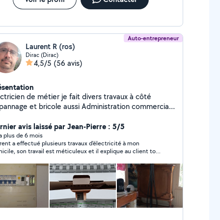
Auto-entrepreneur
Laurent R (ros)
Dirac (Dirac)
4,5/5
(56 avis)
ésentation
ctricien de métier je fait divers travaux à côté
pannage et bricole aussi Administration commercial
 comptabilité je fait aussi toute compta et
inistratif
nier avis laissé par Jean-Pierre : 5/5
y a plus de 6 mois
rent a effectué plusieurs travaux d'électricité à mon
icile, son travail est méticuleux et il explique au client tout
qu'il fait. Personne très humaine et très professionnelle. Je
recommande +++