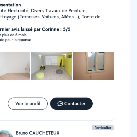
ésentation
ite Électricité, Divers Travaux de Peinture,
ttoyage (Terrasses, Voitures, Allées...), Tonte de
louses, Taille de Haies et d'Arbustes, Montage de
ubles en Kit, Livraison de Courses, Assistance
rnier avis laissé par Corinne : 5/5
ormatique, etc...
y a plus de 6 mois
ide pour la réponse
Voir le profil
Contacter
Particulier
Bruno CAUCHETEUX