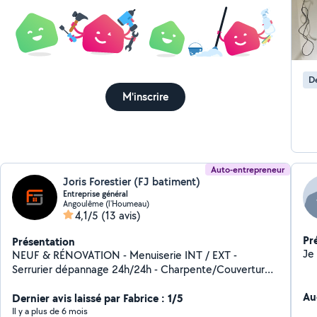
De
M'inscrire
Auto-entrepreneur
Joris Forestier (FJ batiment)
Entreprise général
Angoulême (l'Houmeau)
4,1/5
(13 avis)
Pr
Présentation
NEUF & RÉNOVATION - Menuiserie INT / EXT -
Serrurier dépannage 24h/24h - Charpente/Couverture -
Cloisons sèche - Peinture - Second œuvre
Au
Dernier avis laissé par Fabrice : 1/5
Il y a plus de 6 mois