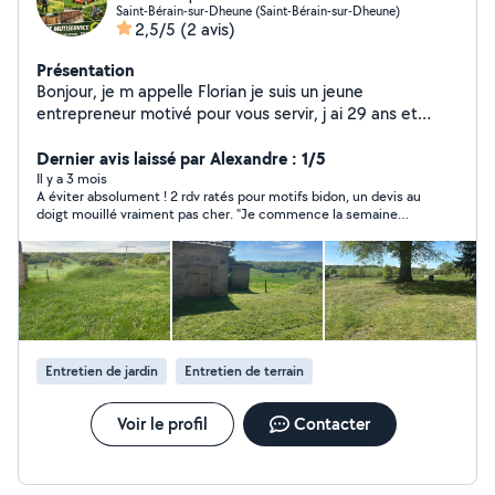
Saint-Bérain-sur-Dheune (Saint-Bérain-sur-Dheune)
2,5/5
(2 avis)
Présentation
Bonjour, je m appelle Florian je suis un jeune
entrepreneur motivé pour vous servir, j ai 29 ans et
réside sur saint berain sur dheune. Les prestations que
je vous propose sont les suivantes: petite rénovation
Dernier avis laissé par Alexandre : 1/5
intérieurs et extérieurs, entretien de vos jardins ainsi
Il y a 3 mois
A éviter absolument ! 2 rdv ratés pour motifs bidon, un devis au
que vos allées et cours. Je suis minutieux et aimes le
doigt mouillé vraiment pas cher. "Je commence la semaine
travail bien réalisé. Votre bonheur et le miens, n'hésitez
prochaine" puis.....plus rien !!! "Je vous rappelle ce soir"....et ben
pas à me contacter je saurait répondre à vos besoins.
non !! Après nombreux messages de relance, j'ai jeté l'éponge.
Profil à éviter, fait perdre du temps et pénalise les autres
artisans sérieux et fiables.
Entretien de jardin
Entretien de terrain
Voir le profil
Contacter