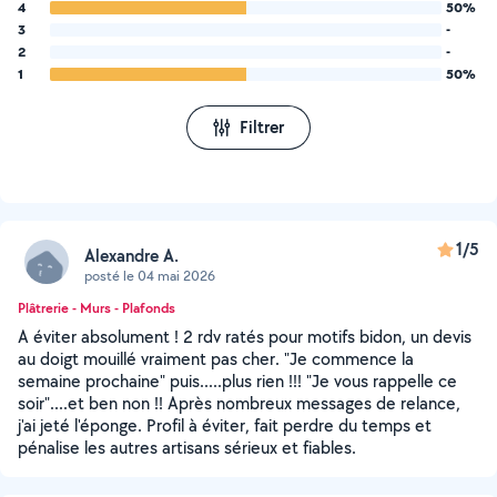
4
50%
3
-
2
-
1
50%
Filtrer
1/5
Alexandre A.
posté le 04 mai 2026
Plâtrerie - Murs - Plafonds
A éviter absolument ! 2 rdv ratés pour motifs bidon, un devis
au doigt mouillé vraiment pas cher. "Je commence la
semaine prochaine" puis.....plus rien !!! "Je vous rappelle ce
soir"....et ben non !! Après nombreux messages de relance,
j'ai jeté l'éponge. Profil à éviter, fait perdre du temps et
pénalise les autres artisans sérieux et fiables.