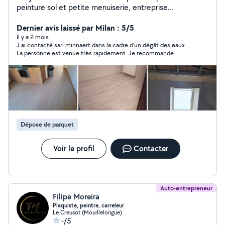
peinture sol et petite menuiserie, entreprise
professionnel et sérieuse, n hesiter pas à nous
contacter
Dernier avis laissé par Milan : 5/5
Il y a 2 mois
J ai contacté sarl minnaert dans la cadre d’un dégât des eaux.
La personne est venue très rapidement. Je recommande.
Dépose de parquet
Voir le profil
Contacter
Auto-entrepreneur
Filipe Moreira
Plaquiste, peintre, carreleur
Le Creusot (Mouillelongue)
-/5