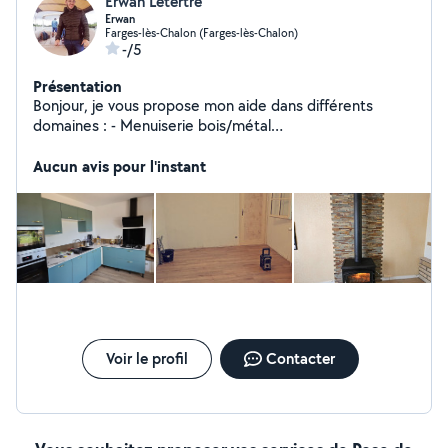
Erwan Letertre
Erwan
Farges-lès-Chalon (Farges-lès-Chalon)
-/5
Présentation
Bonjour, je vous propose mon aide dans différents
domaines : - Menuiserie bois/métal
intérieure/extérieure - Entretien extérieure - Nettoyage
et entretien auto/moto - Coup de main si besoin
Aucun avis pour l'instant
(déménagement, remorque, matériel jardin ) - etc...
Voir le profil
Contacter