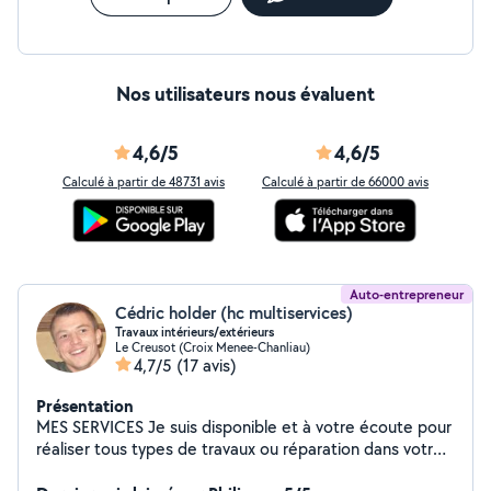
transformons vos espaces selon vos envies.
Nos utilisateurs nous évaluent
4,6/5
4,6/5
Calculé à partir de 48731 avis
Calculé à partir de 66000 avis
Auto-entrepreneur
Cédric holder (hc multiservices)
Travaux intérieurs/extérieurs
Le Creusot (Croix Menee-Chanliau)
4,7/5
(17 avis)
Présentation
MES SERVICES Je suis disponible et à votre écoute pour
réaliser tous types de travaux ou réparation dans votre
habitation ou vos extérieurs, même de menues tâches