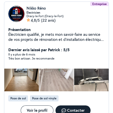
Entreprise
Nikko Réno
Électricien
Dracy-le-Fort (Dracy-le-Fort)
4,8/5
(22 avis)
Présentation
Électricien qualifié, je mets mon savoir-faire au service
de vos projets de rénovation et d'installation électrique.
Sérieux, réactif et minutieux, je réalise des travaux
conformes aux normes en vigueur, avec le souci du
Dernier avis laissé par Patrick : 5/5
travail bien fait. Que ce soit pour une rénovation
Il y a plus de 6 mois
Très bon artisan. Je recommande
complète, une mise en sécurité, un dépannage ou une
installation neuve, je vous accompagne avec des
conseils personnalisés et des solutions adaptées à
votre budget. Votre satisfaction est ma priorité.
Pose de sol
Pose de sol vinyle
Voir le profil
Contacter