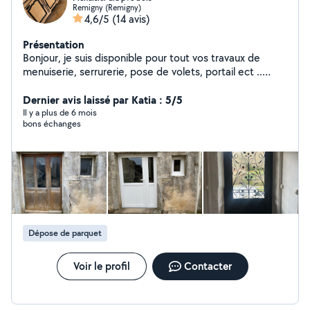
Remigny (Remigny)
4,6/5
(14 avis)
Présentation
Bonjour, je suis disponible pour tout vos travaux de
menuiserie, serrurerie, pose de volets, portail ect ..
Menuisier poseur avec une expérience de 12 ans.
Cordialement
Dernier avis laissé par Katia : 5/5
Il y a plus de 6 mois
bons échanges
Dépose de parquet
Voir le profil
Contacter