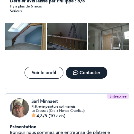
que vous ne voulez/pouvez pas exécuter vous-même.
Dernier avis laissé par Philippe : 5/5
J'étudierai avec vous le projet et nous déciderons
Il y a plus de 6 mois
Sérieux
ensemble de sa réalisation Possibilité de bénéficier du
crédit impôt 50% immédiat par une coopérative.
Location matériel
Voir le profil
Contacter
Entreprise
Sarl Minnaert
Plâtrerie peinture sol menuis
Le Creusot (Croix Menee-Chanliau)
4,3/5
(10 avis)
Présentation
Bonjour nous sommes une entreprise de plâtrerie