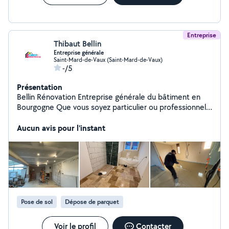
Entreprise
Thibaut Bellin
Entreprise générale
Saint-Mard-de-Vaux (Saint-Mard-de-Vaux)
-/5
Présentation
Bellin Rénovation Entreprise générale du bâtiment en
Bourgogne Que vous soyez particulier ou professionnel,
Bellin Rénovation vous accompagne dans tous vos
projets de rénovation intérieure. Nous allions savoir-faire
Aucun avis pour l'instant
et matériaux de qualité. Nous intervenons pour :
Plâtrerie & isolation : cloisonnement, faux plafonds,
reprise d'enduits, isolation thermique et acoustique
Peinture et revêtements muraux: peinture intérieure,
papier peint, faïence, parements Revêtements de sols :
pose de sols durs et souples (carrelage, parquet, pvc)
Menuiserie & cuisine : installation de portes, fenêtres,
Pose de sol
Dépose de parquet
aménagement, pose de cuisines et dressing Avec un
service sur-mesure et un engagement de qualité, nous
Voir le profil
Contacter