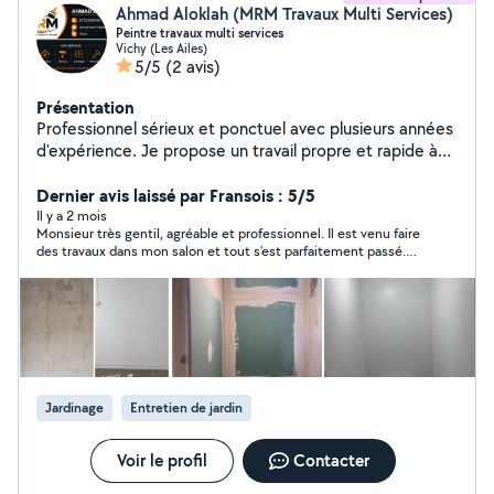
Ahmad Aloklah (MRM Travaux Multi Services)
Peintre travaux multi services
Vichy (Les Ailes)
5/5
(2 avis)
Présentation
Professionnel sérieux et ponctuel avec plusieurs années
d'expérience. Je propose un travail propre et rapide à
des prix raisonnables. Toujours à l'écoute du client et
respect des délais garantis.
Dernier avis laissé par Fransois : 5/5
Il y a 2 mois
Monsieur très gentil, agréable et professionnel. Il est venu faire
des travaux dans mon salon et tout s’est parfaitement passé.
Travail propre, soigné et très bien réalisé. Je suis vraiment
content du résultat. Je recommande sans hésiter, merci
encore !
Jardinage
Entretien de jardin
Voir le profil
Contacter