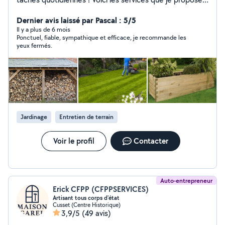
Jardinage : Entretien, tonte, taille, évacuation des
déchets, fabrication de bacs, rangement de bois Petit
Dernier avis laissé par Pascal : 5/5
bricolage : Réparations, montage de meubles, divers
Il y a plus de 6 mois
Ponctuel, fiable, sympathique et efficace, je recommande les
travaux Déménagement : Aide pour emballer,
yeux fermés.
transporter Gardiennage d'animaux : Soins pour chats,
poules, lapins, petits chiens. Garde maison : Surveillance
pendant vos absences Contactez-moi pour toute
question ou devis personnalisé.
Jardinage
Entretien de terrain
Voir le profil
Contacter
Auto-entrepreneur
Erick CFPP (CFPPSERVICES)
Artisant tous corps d'état
Cusset (Centre Historique)
3,9/5
(49 avis)