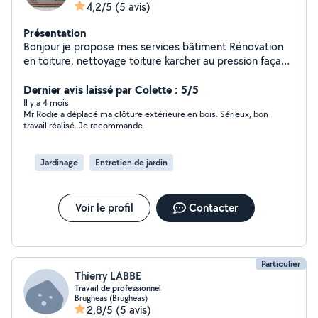
4,2/5
(5 avis)
Présentation
Bonjour je propose mes services bâtiment Rénovation
en toiture, nettoyage toiture karcher au pression façade
pignon, pose chenaux pvc et zinc Peinture intérieure
extérieure Ferronnerie ,volets, muret, Entretien
Dernier avis laissé par Colette : 5/5
d'espaces verts Élagage, abattage ,etetage ,tout arbre
Il y a 4 mois
Mr Rodie a déplacé ma clôture extérieure en bois. Sérieux, bon
dangereux, taille de haies débroussaillage tonte de
travail réalisé. Je recommande.
pelouse ,pose de clôture tout entretien d'espace vert
travaux réalisés avec nacel votre maison vous protège
alors protéger la.
Jardinage
Entretien de jardin
Voir le profil
Contacter
Particulier
Thierry LABBE
Travail de professionnel
Brugheas (Brugheas)
2,8/5
(5 avis)