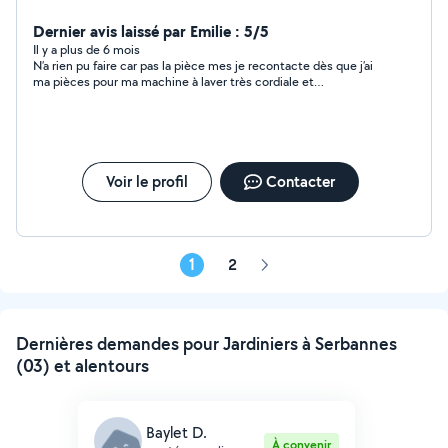
les pelouses etc )
Dernier avis laissé par Emilie : 5/5
Il y a plus de 6 mois
N’a rien pu faire car pas la pièce mes je recontacte dès que j’ai
ma pièces pour ma machine à laver très cordiale et
professionnelle
Voir le profil
Contacter
1
2
Page
suivante
Dernières demandes pour Jardiniers à Serbannes
(03) et alentours
Baylet D.
À convenir