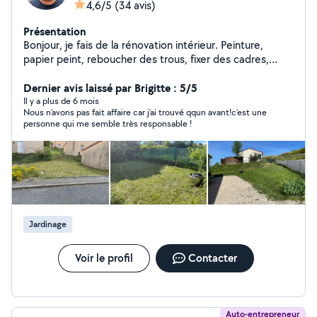
4,6/5
(34 avis)
Présentation
Bonjour, je fais de la rénovation intérieur. Peinture,
papier peint, reboucher des trous, fixer des cadres,
miroirs, tableaux, ragréage, montage de meubles (j'ai
bosser 10ans étant monteur de meubles à Conforama)
Dernier avis laissé par Brigitte : 5/5
livraisons en tout genre et de la tonte de pelouse. Pour
Il y a plus de 6 mois
Nous n’avons pas fait affaire car j’ai trouvé qqun avant!c’est une
des raisons problématiques avec les critères du site,
personne qui me semble très responsable !
merci de mettre votre numéro de téléphone à la suite
de votre message. Merci
Jardinage
Voir le profil
Contacter
Auto-entrepreneur