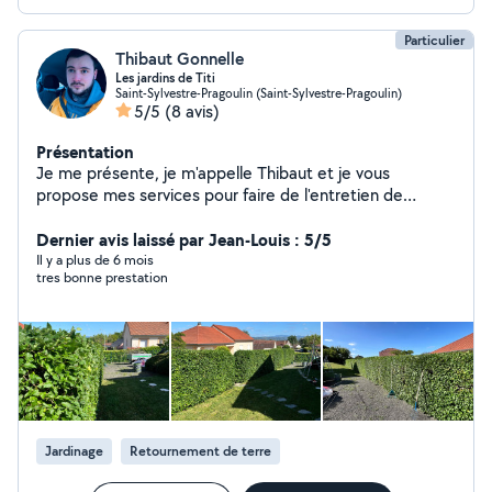
Particulier
Thibaut Gonnelle
Les jardins de Titi
Saint-Sylvestre-Pragoulin (Saint-Sylvestre-Pragoulin)
5/5
(8 avis)
Présentation
Je me présente, je m'appelle Thibaut et je vous
propose mes services pour faire de l'entretien de
jardin/espace vert principalement: -Taille de haie -Tonte
de pelouse -Débroussaillage -désherbage -abattage au
Dernier avis laissé par Jean-Louis : 5/5
besoin Je possède tout mon matériel pour la réalisation
Il y a plus de 6 mois
tres bonne prestation
des travaux.
Jardinage
Retournement de terre