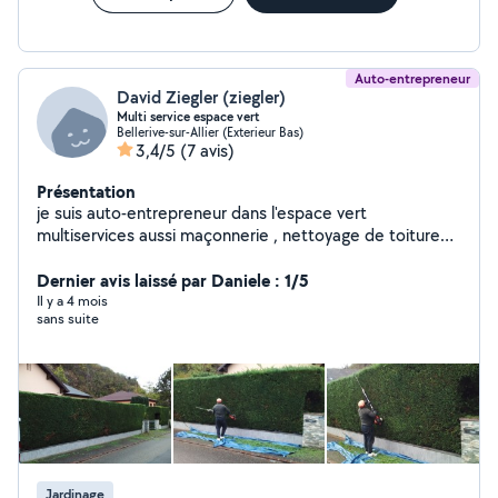
Auto-entrepreneur
David Ziegler (ziegler)
Multi service espace vert
Bellerive-sur-Allier (Exterieur Bas)
3,4/5
(7 avis)
Présentation
je suis auto-entrepreneur dans l'espace vert
multiservices aussi maçonnerie , nettoyage de toiture
diagnostic de toiture aussi m'occupe de tout ce qui est
entretien des maisons, portail, Muret, façade, entretien
Dernier avis laissé par Daniele : 1/5
du parc , je suis quelqu'un de très discret qui travaille
Il y a 4 mois
sans suite
efficacement qui se met à l'écoute du client
Jardinage