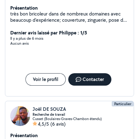
Présentation
très bon bricoleur dans de nombreux domaines avec
beaucoup d'expérience; couverture, zinguerie, pose de
gouttière zinc, pose de vélux ,réfection toiture et neuf,
terrasse, solivage, bardage bois, jardinage, élagage,
Dernier avis laissé par Philippe : 1/5
travail du sol, tonte,etc
Il y a plus de 6 mois
Aucun avis
Voir le profil
Contacter
Particulier
Joël DE SOUZA
Recherche de travail
Cusset (Boulaires-Graves-Chambon étendu)
4,5/5
(6 avis)
Présentation