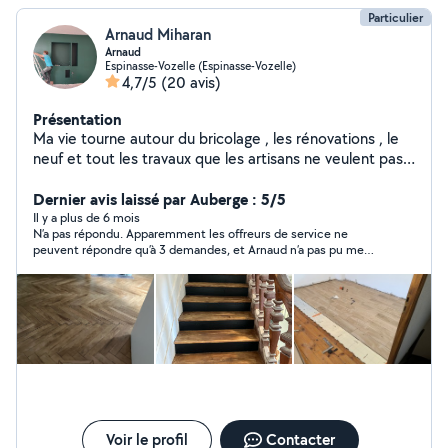
Particulier
Arnaud Miharan
Arnaud
Espinasse-Vozelle (Espinasse-Vozelle)
4,7/5
(20 avis)
Présentation
Ma vie tourne autour du bricolage , les rénovations , le
neuf et tout les travaux que les artisans ne veulent pas
faire
Dernier avis laissé par Auberge : 5/5
Il y a plus de 6 mois
N’a pas répondu. Apparemment les offreurs de service ne
peuvent répondre qu’à 3 demandes, et Arnaud n’a pas pu me
répondre. Donc je mets 5 pour ne pas vous pénaliser. ?
Voir le profil
Contacter