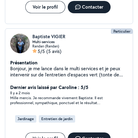
Voir le profil
Contacter
Particulier
Baptiste VIGIER
Multi-services
Randan (Randan)
5/5
(5 avis)
Présentation
Bonjour, je me lance dans le multi services et je peux
intervenir sur de l'entretien d'espaces vert (tonte de
pelouse, débroussaillage, taille d'arbres...), petits
travaux, déménagement, démolition et nettoyage de
Dernier avis laissé par Caroline : 5/5
déchets.
Il y a 2 mois
Mille mercis. Je recommande vivement Baptiste. Il est
professionnel, sympathique, ponctuel et le résultat
tondeuse/débroussailleuse est irréprochable.
Jardinage
Entretien de jardin