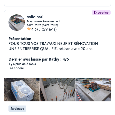
Entreprise
solid bati
Maçonnerie terrassement
Saint-Yorre (Saint-Yorre)
4,3/5
(29 avis)
Présentation
POUR TOUS VOS TRAVAUX NEUF ET RÉNOVATION
UNE ENTREPRISE QUALIFIÉ. artisan avec 20 ans
d'expérience propose toute travaux De maçonnerie
générale.terrasse,mur de clôture,dalle ,chappe, piscine.
Dernier avis laissé par Kathy : 4/5
Terrassement, assainissement, agencement extérieur
Il y a plus de 6 mois
Pas encore
,ect. travail soigné. INTERVENTION RAPIDE
Jardinage