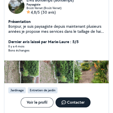
Elvis Bontemps (Bontemps)
Paysagiste
Broût-Vernet (Broût-Vernet)
4,8/5
(30 avis)
Présentation
Bonjour, je suis paysagiste depuis maintenant plusieurs
années je propose mes services dans le taillage de haie
abattage, élagage avec nacelle entretien de jardin
déplacement et devis gratuit n'hésitez pas à me
Dernier avis laissé par Marie-Laure : 5/5
contacter .
Il y a 4 mois
Bons échanges
Jardinage
Entretien de jardin
Voir le profil
Contacter