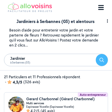
Jardiniers à Serbannes (03) et alentours
Besoin d'aide pour entretenir votre jardin et votre
parterre de fleurs ? Retrouvez rapidement le jardinier
qu'il vous faut sur AlloVoisins ! Postez votre demande
en 2 clics...
Jardinier
Reche
à Serbannes (03)
21 Particuliers et 11 Professionnels répondent
-
4,3/5
(326 avis)
Auto-entrepreneur
Gerard Charbonnel (Gérard Charbonnel)
Multi services
Espinasse-Vozelle (Espinasse-Vozelle)
4,2/5
(45 avis)