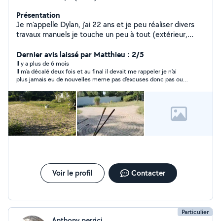
Présentation
Je m'appelle Dylan, j'ai 22 ans et je peu réaliser divers
travaux manuels je touche un peu à tout (extérieur,
espace vert , montage de meuble, bricolage en tout
genre, livraison rapide, réparation de petite mécanique)
Dernier avis laissé par Matthieu : 2/5
n'hésitez pas à faire une demande si vous avez besoin
Il y a plus de 6 mois
Il m'a décalé deux fois et au final il devait me rappeler je n'ai
de plus de renseignements
plus jamais eu de nouvelles meme pas d'excuses donc pas ouf
comme expérience disons.
Voir le profil
Contacter
Particulier
Anthony perrici