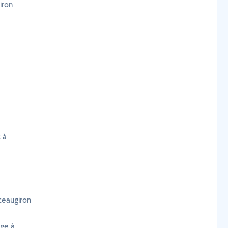
iron
 à
teaugiron
age à