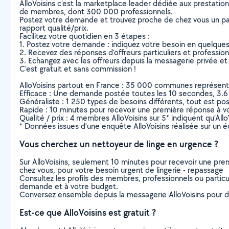
AlloVoisins c’est la marketplace leader dédiée aux prestatio
de membres, dont 300 000 professionnels.
Postez votre demande et trouvez proche de chez vous un parti
rapport qualité/prix.
Facilitez votre quotidien en 3 étapes :
1. Postez votre demande : indiquez votre besoin en quelque
2. Recevez des réponses d’offreurs particuliers et professio
3. Echangez avec les offreurs depuis la messagerie privée et 
C’est gratuit et sans commission !
AlloVoisins partout en France : 35 000 communes représentées 
Efficace : Une demande postée toutes les 10 secondes, 3.6
Généraliste : 1 250 types de besoins différents, tout est poss
Rapide : 10 minutes pour recevoir une première réponse à 
Qualité / prix : 4 membres AlloVoisins sur 5* indiquent qu’All
* Données issues d’une enquête AlloVoisins réalisée sur un é
Vous cherchez un nettoyeur de linge en urgence ?
Sur AlloVoisins, seulement 10 minutes pour recevoir une p
chez vous, pour votre besoin urgent de lingerie - repassage
Consultez les profils des membres, professionnels ou particuli
demande et à votre budget.
Conversez ensemble depuis la messagerie AlloVoisins pour de
Est-ce que AlloVoisins est gratuit ?