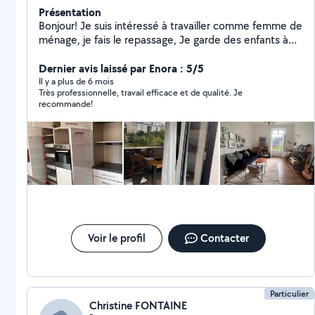
Présentation
Bonjour! Je suis intéressé à travailler comme femme de
ménage, je fais le repassage, Je garde des enfants à
Mon domicile quelques heures par jour 6mois Jusqu'à
12ans. Je suis esthéticiens et je fais manucure et
Dernier avis laissé par Enora : 5/5
pédicure. N'hésitez pas à me contacter. Merci
Il y a plus de 6 mois
Très professionnelle, travail efficace et de qualité. Je
recommande!
Voir le profil
Contacter
Particulier
Christine FONTAINE