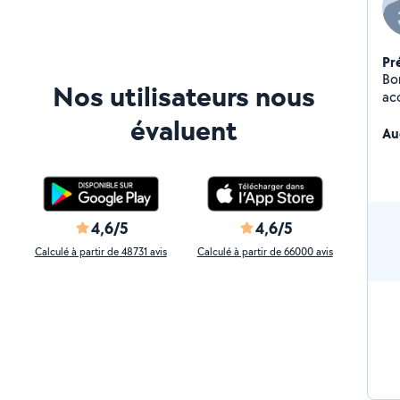
Pr
Bo
Nos utilisateurs nous
ac
20
évaluent
dom
Au
déf
se
d'
4,6/5
4,6/5
Calculé à partir de 48731 avis
Calculé à partir de 66000 avis