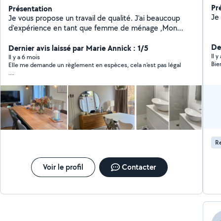
Pr
Présentation
Je vous propose un travail de qualité. J'ai beaucoup
d'expérience en tant que femme de ménage ,Mon
travail est toujours fait au sérieux, vous serez pas déçu
De
de mon savoir-faire. Merci,Samela
Dernier avis laissé par Marie Annick : 1/5
Il 
Il y a 6 mois
Bie
Elle me demande un règlement en espèces, cela n'est pas légal
....
R
Voir le profil
Contacter