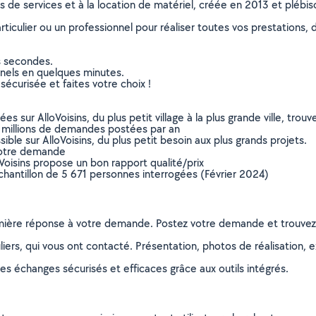
ns de services et à la location de matériel, créée en 2013 et plébi
culier ou un professionnel pour réaliser toutes vos prestations, d
s secondes.
nnels en quelques minutes.
sécurisée et faites votre choix !
sur AlloVoisins, du plus petit village à la plus grande ville, tro
 millions de demandes postées par an
ible sur AlloVoisins, du plus petit besoin aux plus grands projets.
votre demande
oVoisins propose un bon rapport qualité/prix
chantillon de 5 671 personnes interrogées (Février 2024)
remière réponse à votre demande. Postez votre demande et trouve
ers, qui vous ont contacté. Présentation, photos de réalisation, exp
s échanges sécurisés et efficaces grâce aux outils intégrés.