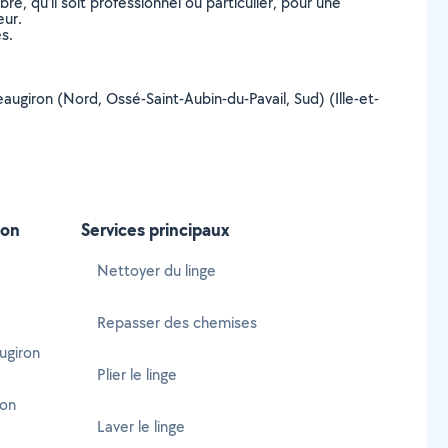
, qu’il soit professionnel ou particulier, pour une
eur.
s.
eaugiron (Nord, Ossé-Saint-Aubin-du-Pavail, Sud) (Ille-et-
ron
Services principaux
Nettoyer du linge
Repasser des chemises
ugiron
Plier le linge
ron
Laver le linge