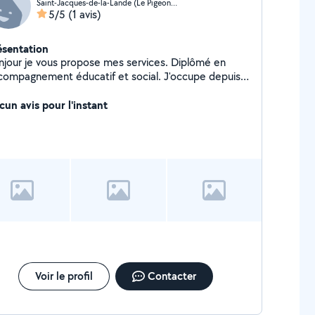
Saint-Jacques-de-la-Lande (Le Pigeon Blanc)
5/5
(1 avis)
ésentation
njour je vous propose mes services. Diplômé en
compagnement éducatif et social. J'occupe depuis
 ans un poste s'accompagnant en structure et
icile avec un public vieillissant handicapé ainsi que
cun avis pour l'instant
icient intellectuel. Sérieuse discrète et ponctuelle je
rais mené à bien plusieurs types d'interventions
accompagnements. Cordialement.
Voir le profil
Contacter