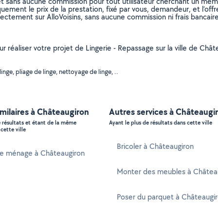
et sans aucune commission pour tout utilisateur cherchant un membre
uement le prix de la prestation, fixé par vous, demandeur, et l’offr
rectement sur AlloVoisins, sans aucune commission ni frais bancaire
ur réaliser votre projet de Lingerie - Repassage sur la ville de Chât
ge, pliage de linge, nettoyage de linge, ..
imilaires à Châteaugiron
Autres services à Châteaugi
e résultats et étant de la même
Ayant le plus de résultats dans cette ville
cette ville
Bricoler à Châteaugiron
 ménage à Châteaugiron
Monter des meubles à Châtea
Poser du parquet à Châteaugi