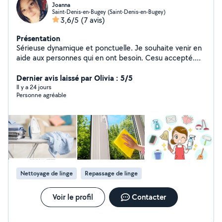
Joanna
Saint-Denis-en-Bugey (Saint-Denis-en-Bugey)
3,6/5
(7 avis)
Présentation
Sérieuse dynamique et ponctuelle. Je souhaite venir en
aide aux personnes qui en ont besoin. Cesu accepté.
Propose percolateur en location pour prestation
également si besoin
Dernier avis laissé par Olivia : 5/5
Il y a 24 jours
Personne agréable
Nettoyage de linge
Repassage de linge
Voir le profil
Contacter