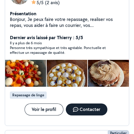
5/5
(2 avis)
Présentation
Bonjour, Je peux faire votre repassage, realiser vos
repas, vous aider à faire un courrier, vos
courses...j'accompagne également sur les usage de l'IA
pour débutants
Dernier avis laissé par Thierry : 5/5
Il y a plus de 6 mois
Personne très sympathique et très agréable. Ponctuelle et
effectue un repassage de qualité.
Repassage de linge
Voir le profil
Contacter
Particulier