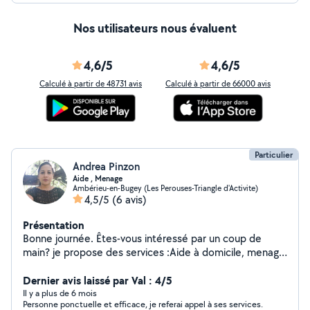
Nos utilisateurs nous évaluent
4,6/5
4,6/5
Calculé à partir de 48731 avis
Calculé à partir de 66000 avis
Particulier
Andrea Pinzon
Aide , Menage
Ambérieu-en-Bugey (Les Perouses-Triangle d'Activite)
4,5/5
(6 avis)
Présentation
Bonne journée. Êtes-vous intéressé par un coup de
main? je propose des services :Aide à domicile, menage
, repassage, du nettoyage des vitres, de la peinture,
uber et plus de services. Merci pour votre temps
Dernier avis laissé par Val : 4/5
Il y a plus de 6 mois
Personne ponctuelle et efficace, je referai appel à ses services.