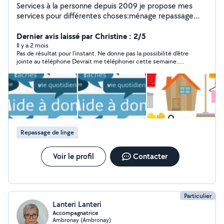
Services à la personne depuis 2009 je propose mes
services pour différentes choses:ménage repassage
courses personnes âgées enfants....Jardin
encombrant... Ne travaille pas pour des associations
Dernier avis laissé par Christine : 2/5
mais uniquement particuliers employeurs (cesu) ou
Il y a 2 mois
Pas de résultat pour l'instant. Ne donne pas la possibilité d'être
professionnels
jointe au téléphone Devrait me téléphoner cette semaine.....
Repassage de linge
Voir le profil
Contacter
Particulier
Lanteri Lanteri
Accompagnatrice
Ambronay (Ambronay)