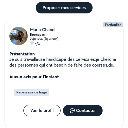
Proposer mes services
Particulier
Maria Chanel
Brumapas
Jujurieux (Jujurieux)
-/5
Présentation
Je suis travailleuse handicapé des cervicales,je cherche
des personnes qui ont besoin de faire des courses,du
ménage dans mon possible,je peux faire de la lecture,à
manger,vous promener , et je peux vous conduire si
Aucun avis pour l'instant
vous avez un retrait de permis.
Repassage de linge
Voir le profil
Contacter