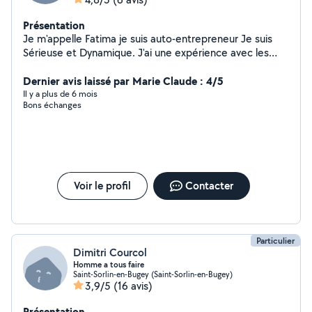
Présentation
Je m'appelle Fatima je suis auto-entrepreneur Je suis
Sérieuse et Dynamique. J'ai une expérience avec les
agences de propreté comme (Gsf, Adan,ext) et aussi
chez particulier ،Airbnbi
Dernier avis laissé par Marie Claude : 4/5
Il y a plus de 6 mois
Bons échanges
Voir le profil
Contacter
Particulier
Dimitri Courcol
Homme a tous faire
Saint-Sorlin-en-Bugey (Saint-Sorlin-en-Bugey)
3,9/5
(16 avis)
Présentation