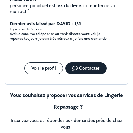
personne ponctuel est assidu divers compétences a
mon actif
Dernier avis laissé par DAVID : 1/5
Il y a plus de 6 mois
évalue sans me téléphoner ou venir directement voir je
réponds toujours je suis très sérieux si je fais une demande
c'est pas pour rien donc monsieur si vous aviez des
informations j était a votre écoute
Voir le profil
Contacter
Vous souhaitez proposer vos services de Lingerie
- Repassage ?
Inscrivez-vous et répondez aux demandes près de chez
vous !