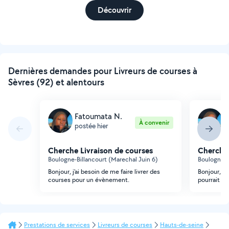
Découvrir
Dernières demandes pour Livreurs de courses à
Sèvres (92) et alentours
Fatoumata N.
F
À convenir
postée hier
p
Cherche Livraison de courses
Cherche 
Boulogne-Billancourt (Marechal Juin 6)
Boulogne-B
Bonjour, j'ai besoin de me faire livrer des
Bonjour, j
courses pour un évènement.
pourrait me
Prestations de services
Livreurs de courses
Hauts-de-seine