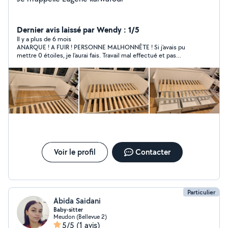
Dernier avis laissé par Wendy : 1/5
Il y a plus de 6 mois
ANARQUE ! A FUIR ! PERSONNE MALHONNÊTE ! Si j’avais pu
mettre 0 étoiles, je l’aurai fais. Travail mal effectué et pas
terminé. J’ai donné beaucoup plus d’argent que prévu et il est
jamais revenu finir le travail. C’est ma première expérience sur
cette application et j’en suis extrêmement déçue.
Voir le profil
Contacter
Particulier
Abida Saidani
Baby-sitter
Meudon (Bellevue 2)
5/5
(1 avis)