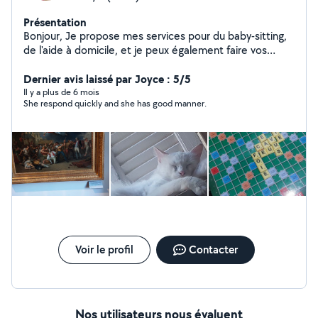
Présentation
Bonjour, Je propose mes services pour du baby-sitting,
de l'aide à domicile, et je peux également faire vos
courses. Trilingue en arabe, anglais et français, je peux
enseigner ces langues à vos enfants ou à toute
Dernier avis laissé par Joyce : 5/5
personne intéressée. En plus, j'offre mes services pour
Il y a plus de 6 mois
She respond quickly and she has good manner.
la garde d'animaux, que ce soit pour les nourrir, les
promener ou simplement m'assurer de leur bien-être en
votre absence. N'hésitez pas à me contacter pour plus
d'informations !
Voir le profil
Contacter
Nos utilisateurs nous évaluent