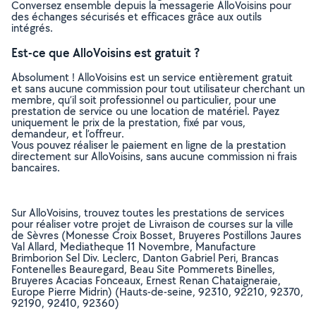
Conversez ensemble depuis la messagerie AlloVoisins pour
des échanges sécurisés et efficaces grâce aux outils
intégrés.
Est-ce que AlloVoisins est gratuit ?
Absolument ! AlloVoisins est un service entièrement gratuit
et sans aucune commission pour tout utilisateur cherchant un
membre, qu’il soit professionnel ou particulier, pour une
prestation de service ou une location de matériel. Payez
uniquement le prix de la prestation, fixé par vous,
demandeur, et l’offreur.
Vous pouvez réaliser le paiement en ligne de la prestation
directement sur AlloVoisins, sans aucune commission ni frais
bancaires.
Sur AlloVoisins, trouvez toutes les prestations de services
pour réaliser votre projet de Livraison de courses sur la ville
de Sèvres (Monesse Croix Bosset, Bruyeres Postillons Jaures
Val Allard, Mediatheque 11 Novembre, Manufacture
Brimborion Sel Div. Leclerc, Danton Gabriel Peri, Brancas
Fontenelles Beauregard, Beau Site Pommerets Binelles,
Bruyeres Acacias Fonceaux, Ernest Renan Chataigneraie,
Europe Pierre Midrin) (Hauts-de-seine, 92310, 92210, 92370,
92190, 92410, 92360)