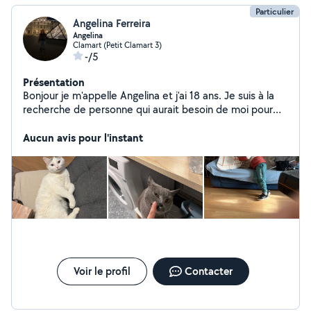
Particulier
Angelina Ferreira
Angelina
Clamart (Petit Clamart 3)
-/5
Présentation
Bonjour je m'appelle Angelina et j'ai 18 ans. Je suis à la
recherche de personne qui aurait besoin de moi pour
des petits services comme la garde d'animaux ou du
baby-sitting. Je suis aussi intéressée pour rendre d'autre
Aucun avis pour l'instant
service.
Voir le profil
Contacter