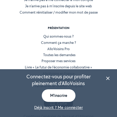
Je n'arrive pas à m'inscrire depuis le site web
Comment réinitialiser / modifier mon mot de passe
PRÉSENTATION
Qui sommes-nous ?
Comment ça marche ?
AlloVoisins Pro
Toutes les demandes
Proposer mes services
Livre « Le futur de l'économie collaborative »
AlloVoisins en France
Connectez-vous pour profiter
Espace presse
pleinement d'AlloVoisins
Partenaires et Grands Comptes
Recrutement
M'inscrire
Carte
Déjà inscrit ? Me connecter
INFORMATIONS LÉGALES
Conditions Générales de Vente et d'Utilisation