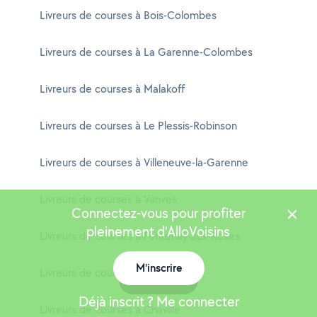
Livreurs de courses à Bois-Colombes
Livreurs de courses à La Garenne-Colombes
Livreurs de courses à Malakoff
Livreurs de courses à Le Plessis-Robinson
Livreurs de courses à Villeneuve-la-Garenne
Livreurs de courses à Vanves
Connectez-vous pour profiter
pleinement d'AlloVoisins
Livreurs de courses à Fontenay-aux-Roses
M'inscrire
Livreurs de courses à Sèvres
Carte
Déjà inscrit ? Me connecter
Livreurs de courses à Chaville