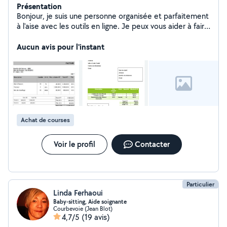
Présentation
Bonjour, je suis une personne organisée et parfaitement
à l'aise avec les outils en ligne. Je peux vous aider à faire
des devis et des factures, relances des clients Je serais
ravie d'échanger avec vous sur vos besoins spécifiques
Aucun avis pour l'instant
et de vous transmettre mes tarifs et mes disponibilités.
Achat de courses
Voir le profil
Contacter
Particulier
Linda Ferhaoui
Baby-sitting, Aide soignante
Courbevoie (Jean Blot)
4,7/5
(19 avis)