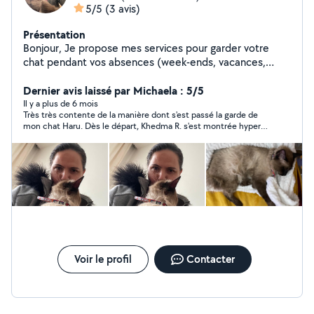
5/5
(3 avis)
Présentation
Bonjour, Je propose mes services pour garder votre
chat pendant vos absences (week-ends, vacances,
déplacements). Amoureuse des animaux, je peux venir
à domicile pour m'occuper de votre compagnon :
Dernier avis laissé par Michaela : 5/5
Nourrir et changer l'eau Nettoyer la litière Jouer et
Il y a plus de 6 mois
Très très contente de la manière dont s'est passé la garde de
câliner votre chat Donner des nouvelles régulières
mon chat Haru. Dès le départ, Khedma R. s'est montrée hyper
(photos/vidéos) Disponible à [votre ville/quartier]. Tarifs
responsable, et d'une grande gentillesse. J'ai reçu des photos
: à convenir ensemble selon la durée et la fréquence
quasiment tous les jours et mon chat était visiblement
des visites. N'hésitez pas à me contacter pour plus
détendu. Je recommande à 100%. Un grand merci !
d'informations !
Voir le profil
Contacter