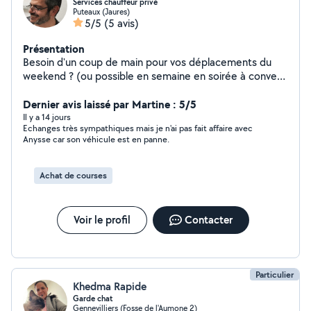
Services chauffeur privé
Puteaux (Jaures)
5/5
(5 avis)
Présentation
Besoin d'un coup de main pour vos déplacements du
weekend ? (ou possible en semaine en soirée à convenir
ensemble) Je vous propose mes services de chauffeur
privé. (pour personnes âgées, personnes à mobilités
Dernier avis laissé par Martine : 5/5
réduites, accompagnement enfants pour anniversaire...
Il y a 14 jours
Echanges très sympathiques mais je n'ai pas fait affaire avec
) Confort, sécurité et bonne humeur sont garantis :) Je
Anysse car son véhicule est en panne.
suis une personne responsable et avenante. J'ai été
confronté pendant quelques années à ces difficultés
logistiques en ce qui concerne mes proches. Je sais que
Achat de courses
ce service peut être essentiel pour alléger quelque peu
le quotidien des familles. Au plaisir de pouvoir vous aider
. Je donne également des cours en informatique (SQL
Voir le profil
Contacter
Oracle et PLSQL oracle)
Particulier
Khedma Rapide
Garde chat
Gennevilliers (Fosse de l'Aumone 2)