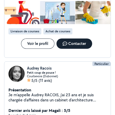
Livraison de courses
Achat de courses
Voir le profil
Contacter
Particulier
Audrey Racois
Petit coup de pouce !
Courbevoie (Dubonnet)
5/5
(11 avis)
Présentation
Je m'appelle Audrey RACOIS, j'ai 23 ans et je suis
chargée d'affaires dans un cabinet d'architecture
intérieure. Je propose mes services sur mon temps libre
afin d'arrondir mes fins de mois et d'aider des personnes
Dernier avis laissé par Magali : 5/5