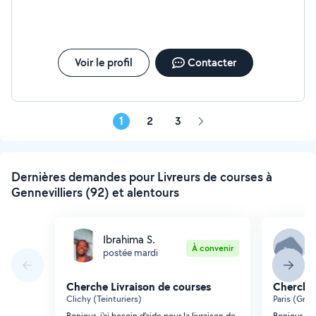
Voir le profil
Contacter
1
2
3
Page
suivante
Dernières demandes pour Livreurs de courses à
Gennevilliers (92) et alentours
Ibrahima S.
I
À convenir
postée mardi
p
Cherche Livraison de courses
Cherche 
Clichy (Teinturiers)
Paris (Gran
Bonjour, j'ai besoin d'aide pour la livraison de
Bonjour, j'a