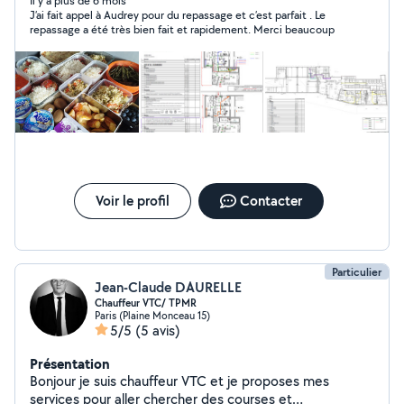
dans les domaines suivants: Architecture: -réalisation de
Il y a plus de 6 mois
J’ai fait appel à Audrey pour du repassage et c’est parfait . Le
plan 2D/3D -réalisation de planning de chantier +
repassage a été très bien fait et rapidement. Merci beaucoup
consultation d'entreprise Service à la personne: -garde
d'enfants occasionnelle -grand ménage (lavage des sols,
vitres, vaisselles, linge, repassage...) disponible
uniquement les weekend -repassage (à mon domicile) -
préparation de repas régulier (meal prep) -réalisation de
gâteaux (amateur) Si vous êtes intéressé par une de
ces prestations n'hésitez pas à me contacter !
Voir le profil
Contacter
Particulier
Jean-Claude DAURELLE
Chauffeur VTC/ TPMR
Paris (Plaine Monceau 15)
5/5
(5 avis)
Présentation
Bonjour je suis chauffeur VTC et je proposes mes
services pour aller chercher des courses et