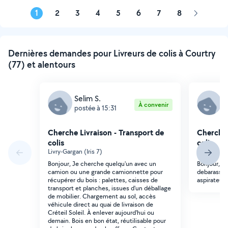
1
2
3
4
5
6
7
8
Page
suivante
Dernières demandes pour Livreurs de colis à Courtry
(77) et alentours
Selim S.
N
À convenir
postée à 15:31
p
Cherche Livraison - Transport de
Cherche 
colis
colis
Livry-Gargan (Iris 7)
Chelles (F
Bonjour, Je cherche quelqu'un avec un
Bonjour, B
camion ou une grande camionnette pour
debarasser
récupérer du bois : palettes, caisses de
aspirateur c
transport et planches, issues d'un déballage
de mobilier. Chargement au sol, accès
véhicule direct au quai de livraison de
Créteil Soleil. À enlever aujourd'hui ou
demain. Bois en bon état, réutilisable pour