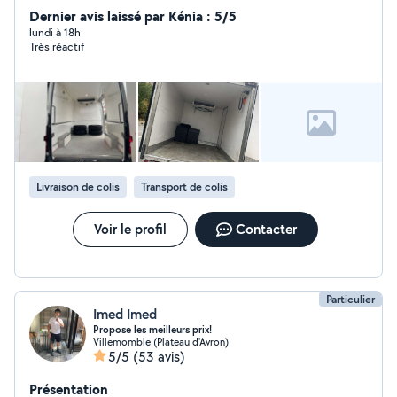
secteur alimentaire ou pharmaceutique Déplacements
Dernier avis laissé par Kénia : 5/5
en Île-de-France et dans toute la France Camion adapté
lundi à 18h
Très réactif
(16m³ ou Kangoo selon vos besoins) Je dispose
également d'un hayon si besoin Sérieux, ponctuel et
organisé, je veille à ce que vos marchandises arrivent en
temps et en heure, en toute sécurité. N'hésitez pas à
me contacter pour vos besoins de transport ou de
livraison !
Livraison de colis
Transport de colis
Voir le profil
Contacter
Particulier
Imed Imed
Propose les meilleurs prix!
Villemomble (Plateau d'Avron)
5/5
(53 avis)
Présentation