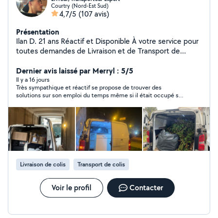
Courtry (Nord-Est Sud)
4,7/5
(107 avis)
Présentation
Ilan D. 21 ans Réactif et Disponible À votre service pour
toutes demandes de Livraison et de Transport de
marchandises, colis, Mobilier, etc
Dernier avis laissé par Merryl : 5/5
Il y a 16 jours
Très sympathique et réactif se propose de trouver des
solutions sur son emploi du temps même si il était occupé sur
une autre mission ! Très cordial je recommande vivement
même si je n’ai pas fait affaire avec Ilan.
Livraison de colis
Transport de colis
Voir le profil
Contacter