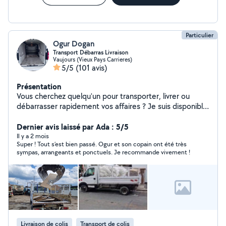
Particulier
Ogur Dogan
Transport Débarras Livraison
Vaujours (Vieux Pays Carrieres)
5/5
(101 avis)
Présentation
Vous cherchez quelqu'un pour transporter, livrer ou
débarrasser rapidement vos affaires ? Je suis disponible
avec camion-benne ou utilitaire citroen jumpy pour :
Livraison de canapé de cuisine matériaux (bois, sable,
Dernier avis laissé par Ada : 5/5
gravier, compost, etc.) Débarras de caves, greniers,
Il y a 2 mois
Super ! Tout s’est bien passé. Ogur et son copain ont été très
garages, jardins Évacuation déchets verts ou gravats,
sympas, arrangeants et ponctuels. Je recommande vivement !
vers la déchetterie Aide aux artisans pour transport de
matériel de chantier Service rapide, soigné et
professionnel Disponible 7j/7, horaires flexibles Zone :
Ile-de-france
Livraison de colis
Transport de colis