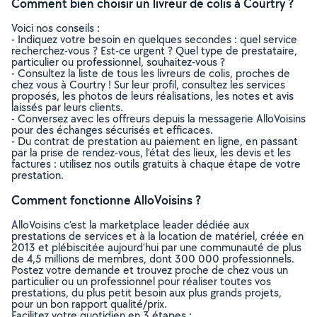
Comment bien choisir un livreur de colis à Courtry ?
Voici nos conseils :
- Indiquez votre besoin en quelques secondes : quel service
recherchez-vous ? Est-ce urgent ? Quel type de prestataire,
particulier ou professionnel, souhaitez-vous ?
- Consultez la liste de tous les livreurs de colis, proches de
chez vous à Courtry ! Sur leur profil, consultez les services
proposés, les photos de leurs réalisations, les notes et avis
laissés par leurs clients.
- Conversez avec les offreurs depuis la messagerie AlloVoisins
pour des échanges sécurisés et efficaces.
- Du contrat de prestation au paiement en ligne, en passant
par la prise de rendez-vous, l’état des lieux, les devis et les
factures : utilisez nos outils gratuits à chaque étape de votre
prestation.
Comment fonctionne AlloVoisins ?
AlloVoisins c’est la marketplace leader dédiée aux
prestations de services et à la location de matériel, créée en
2013 et plébiscitée aujourd’hui par une communauté de plus
de 4,5 millions de membres, dont 300 000 professionnels.
Postez votre demande et trouvez proche de chez vous un
particulier ou un professionnel pour réaliser toutes vos
prestations, du plus petit besoin aux plus grands projets,
pour un bon rapport qualité/prix.
Facilitez votre quotidien en 3 étapes :