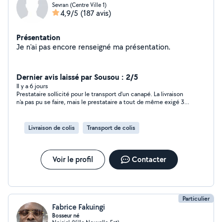
Sevran (Centre Ville 1)
4,9/5
(187 avis)
Présentation
Je n'ai pas encore renseigné ma présentation.
Dernier avis laissé par Sousou : 2/5
Il y a 6 jours
Prestataire sollicité pour le transport d'un canapé. La livraison
n'a pas pu se faire, mais le prestataire a tout de même exigé 30
€ pour le seul déplacement. Une somme très élevée au vu de
la situation et de l'absence de service rendu. Expérience très
décevante, je ne recommande pas.
Livraison de colis
Transport de colis
Voir le profil
Contacter
Particulier
Fabrice Fakuingi
Bosseur né