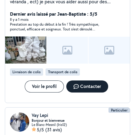
véranda , ect) je peux vous aider aussi pour des
déménagements et évacuation de déchets. :)
Dernier avis laissé par Jean-Baptiste : 5/5
Il y a 1 mois
Prestation au top du début à la fin ! Très sympathique,
ponctuel, efficace et soigneux. Tout s’est déroulé
parfaitement, avec une excellente organisation et dans la
bonne humeur. Le déménagement a été réalisé rapidement
tout en prenant grand soin de mes affaires. Franchement, rien à
redire : un service de grande qualité que je recommande les
yeux fermés. Encore un grand merci pour votre aide, c’était
vraiment une prestation de ouf ! 🚚⭐️⭐️⭐️⭐️⭐️
Livraison de colis
Transport de colis
Voir le profil
Contacter
Particulier
Vay Lepi
Bonjour et bienvenue
Le Blanc-Mesnil (Iris12)
5/5
(31 avis)