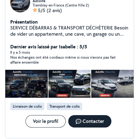
Autolife
Tremblay-en-France (Centre Ville 2)
5/5
(2 avis)
Présentation
SERVICE DÉBARRAS & TRANSPORT DÉCHÈTERIE Besoin
de vider un appartement, une cave, un garage ou un
local ? Nous proposons : Débarras maison /
appartement Enlèvement encombrants Transport vers
Dernier avis laissé par Isabelle : 5/5
déchèterie Déchets verts Gravats, meubles,
Il y a 5 mois
Nos échanges ont été cordiaux même si nous n'avons pas fait
électroménager Vous avez besoin de libérer de l'espace
affaire ensemble
rapidement ? Nous intervenons pour : Succession Syndic
/ immeuble Chantier Local commercial Transport et tri
Chargement, manutention inclus Intervention rapide
Travail propre et soigné Prix attractifs Disponible 7j/7
Déplacement rapide Contactez-nous pour devis gratuit
Livraison de colis
Transport de colis
Voir le profil
Contacter