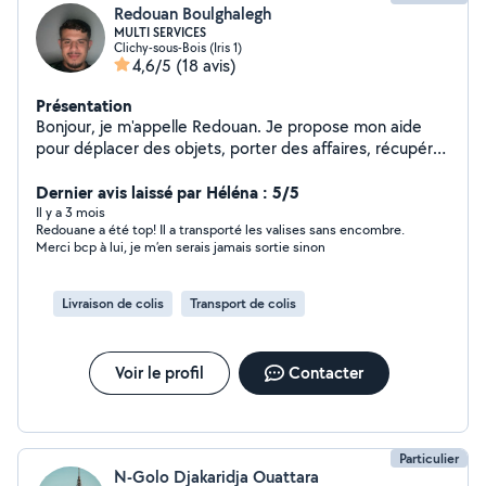
Redouan Boulghalegh
MULTI SERVICES
Clichy-sous-Bois (Iris 1)
4,6/5
(18 avis)
Présentation
Bonjour, je m'appelle Redouan. Je propose mon aide
pour déplacer des objets, porter des affaires, récupérer
des achats ou donner un coup de main pour divers
transports du quotidien. Je suis sérieux, ponctuel et
Dernier avis laissé par Héléna : 5/5
soigneux. J'aide volontiers pour le chargement et le
Il y a 3 mois
Redouane a été top! Il a transporté les valises sans encombre.
déplacement d'objets selon vos besoins. N'hésitez pas
Merci bcp à lui, je m’en serais jamais sortie sinon
à me contacter, je réponds rapidement.
Livraison de colis
Transport de colis
Voir le profil
Contacter
Particulier
N-Golo Djakaridja Ouattara