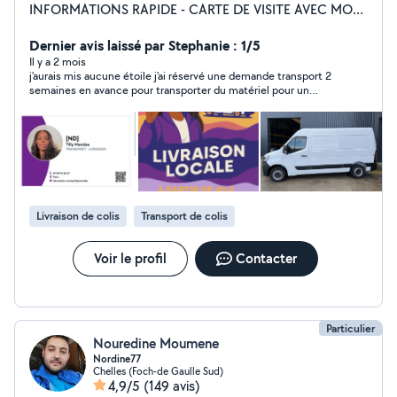
INFORMATIONS RAPIDE - CARTE DE VISITE AVEC MON
NUMÉRO AFFICHÉ SUR LES PHOTO Professionnels avec
une communication très réactif. Je reste disponible à
Dernier avis laissé par Stephanie : 1/5
toutes questions et propositions.
Il y a 2 mois
j'aurais mis aucune étoile j'ai réservé une demande transport 2
semaines en avance pour transporter du matériel pour un
mariage qui avait été discuté et anticipé pour un jour aussi
important, la veille je demande une confirmation je reçois un
message à 1h30 alors que nous avions rdv à 8h30 le jour même,
pour me dire que ça ne sera pas possible. et sans explication
de la part de cette personne. je ne recommande pas.
personnes pas sérieuse et respectueuse. je n'ai pas pu
compter sur cette prestation pour une journée aussi
importante qu'un mariage.
Livraison de colis
Transport de colis
Voir le profil
Contacter
Particulier
Nouredine Moumene
Nordine77
Chelles (Foch-de Gaulle Sud)
4,9/5
(149 avis)