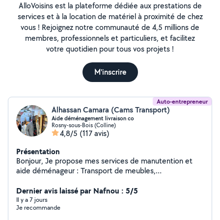
AlloVoisins est la plateforme dédiée aux prestations de
services et à la location de matériel à proximité de chez
vous ! Rejoignez notre communauté de 4,5 millions de
membres, professionnels et particuliers, et facilitez
votre quotidien pour tous vos projets !
M'inscrire
Auto-entrepreneur
Alhassan Camara (Cams Transport)
Aide déménagement livraison co
Rosny-sous-Bois (Colline)
4,8/5
(117 avis)
Présentation
Bonjour, Je propose mes services de manutention et
aide déménageur : Transport de meubles,
électroménager,chargement et aide au déchargement.
Livraison 6.33.68.90.30 livraison
Dernier avis laissé par Nafnou : 5/5
Il y a 7 jours
Je recommande