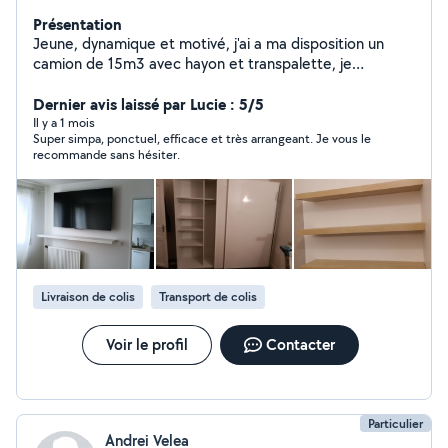
Présentation
Jeune, dynamique et motivé, j'ai a ma disposition un
camion de 15m3 avec hayon et transpalette, je
m'intéresse à tout ce qui est bricolage et montage de
Dernier avis laissé par Lucie : 5/5
meubles. 76 9181985 tel
Il y a 1 mois
Super simpa, ponctuel, efficace et très arrangeant. Je vous le
recommande sans hésiter.
Livraison de colis
Transport de colis
Voir le profil
Contacter
Particulier
Andrei Velea