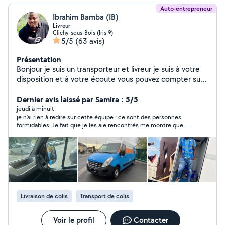
Auto-entrepreneur
Ibrahim Bamba (IB)
Livreur
Clichy-sous-Bois (Iris 9)
5/5
(63 avis)
Présentation
Bonjour je suis un transporteur et livreur je suis à votre
disposition et à votre écoute vous pouvez compter sur
moi vous satisfait est ma priorité
Dernier avis laissé par Samira : 5/5
jeudi à minuit
je n’ai rien à redire sur cette équipe : ce sont des personnes
formidables. Le fait que je les aie rencontrés me montre que ce
n’est pas uniquement l’argent qui les motive, mais surtout le
travail bien fait et le service qu’ils rendent. Au départ, il m’avait
proposé un tarif que je ne pouvais pas me permettre. Nous
avons discuté et il a accepté de revoir son prix. Dès le début, il
s’est montré très gentil et compréhensif. Le jour du
déménagement, il est venu avec son collègue. Ensemble, ils
ont aidé ma sœur à descendre toutes les affaires du logement.
Une fois arrivés à la maison, ils ont monté les meubles et nous
Livraison de colis
Transport de colis
ont même aidés à les installer sur le balcon.
Voir le profil
Contacter