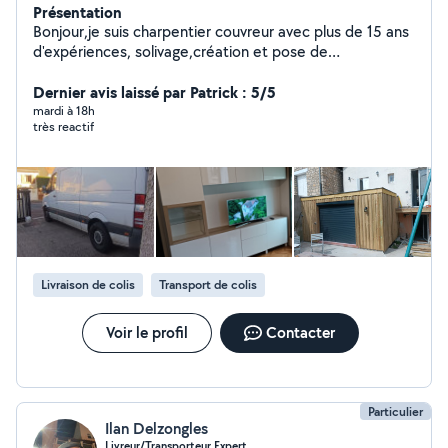
Présentation
Bonjour,je suis charpentier couvreur avec plus de 15 ans
d'expériences, solivage,création et pose de
velux,création de trémie d'escalier et pose d'escalier.je
fais aussi de l'aménagement intérieur,pose de cuisine
Dernier avis laissé par Patrick : 5/5
,parquet...aménagement extérieur,terasse...je suis
mardi à 18h
très reactif
polyvalent Possibilité d'aide au déménagement
Livraison de colis
Transport de colis
Voir le profil
Contacter
Particulier
Ilan Delzongles
Livreur/Transporteur Expert