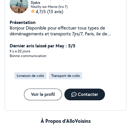
Djakis
Neuilly-sur-Marne (Iris 7)
4,7/5
(13 avis)
Présentation
Bonjour Disponible pour effectuer tous types de
déménagements et transports 7jrs/7, Paris, iIe de
France..., Transport, déménagement et livraison des
meubles, cartons, effets personnels, Électroménagers
Dernier avis laissé par May : 5/5
Déménagement des appartements, studios, maisons et
Il y a 22 jours
Bonne communication
débarras des caves pour les encombrants Aide au
déménagement
Livraison de colis
Transport de colis
Voir le profil
Contacter
À Propos d’AlloVoisins