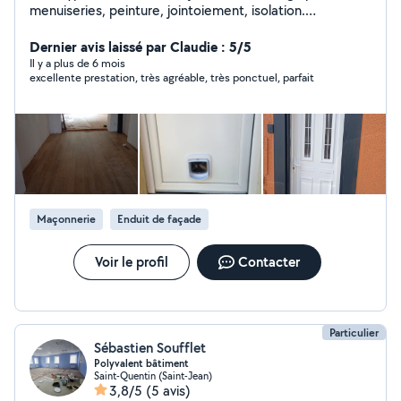
menuiseries, peinture, jointoiement, isolation.
Terrassement, nivellement terrain. Création de bassin
pour poissons. Conception de terrasse en bois ou
Dernier avis laissé par Claudie : 5/5
stratifié. Gravillonage de cour . Enduit de ciment et
Il y a plus de 6 mois
excellente prestation, très agréable, très ponctuel, parfait
gratté ou rustique. Nettoyage haute pression (250 bars
) . Pose de porte de garage. Tous types de terrasses.
Peinture toiture. Demoussage toiture et terrasse. Sols
en gravillons lavé. Terrasse béton et carrelage.
Maçonnerie
Enduit de façade
Voir le profil
Contacter
Particulier
Sébastien Soufflet
Polyvalent bâtiment
Saint-Quentin (Saint-Jean)
3,8/5
(5 avis)