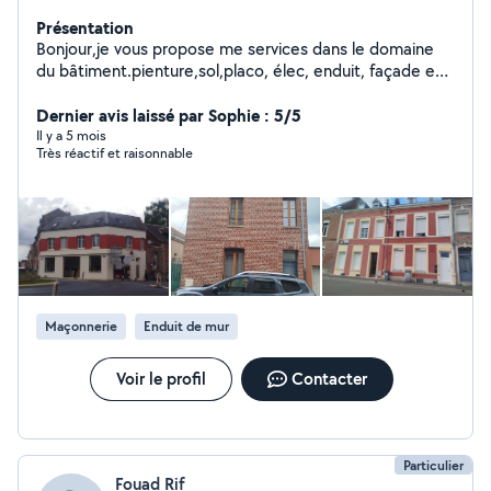
Présentation
Bonjour,je vous propose me services dans le domaine
du bâtiment.pienture,sol,placo, élec, enduit, façade en
peinture . Je travaille depuis plus de 15 ans.
Dernier avis laissé par Sophie : 5/5
Il y a 5 mois
Très réactif et raisonnable
Maçonnerie
Enduit de mur
Voir le profil
Contacter
Particulier
Fouad Rif