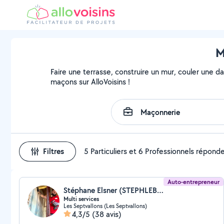
M
Faire une terrasse, construire un mur, couler une da
maçons sur AlloVoisins !
Filtres
5 Particuliers et 6 Professionnels répond
Auto-entrepreneur
Stéphane Elsner (STEPHLEBRICOLEUR)
Multi services
Les Septvallons (Les Septvallons)
4,3/5
(38 avis)