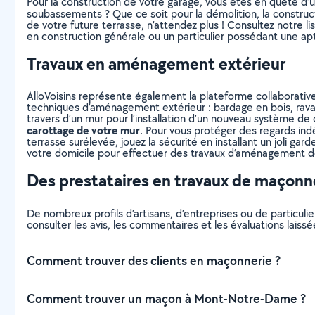
Pour la construction de votre garage, vous êtes en quête d’u
soubassements ? Que ce soit pour la démolition, la construct
de votre future terrasse, n’attendez plus ! Consultez notre li
en construction générale ou un particulier possédant une ap
Travaux en aménagement extérieur
AlloVoisins représente également la plateforme collaborative
techniques d’aménagement extérieur : bardage en bois, raval
travers d’un mur pour l’installation d’un nouveau système de 
carottage de votre mur
. Pour vous protéger des regards indé
terrasse surélevée, jouez la sécurité en installant un joli ga
votre domicile pour effectuer des travaux d’aménagement de
Des prestataires en travaux de maçonne
De nombreux profils d’artisans, d’entreprises ou de particu
consulter les avis, les commentaires et les évaluations laissée
Comment trouver des clients en maçonnerie ?
Comment trouver un maçon à Mont-Notre-Dame ?