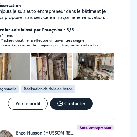
ésentation
auto entrepreneur dans le bâtiment je
us propose mais service en maçonnerie rénovation
molition
rnier avis laissé par Françoise : 5/5
 a 1 mois
 Mathieu Gauthier a effectué un travail très soigné,
forme à ma demande. Toujours ponctuel, sérieux et de bon
eil . Il a fait preuve d’un grand professionnalisme. Je suis
inement satisfaite de sa prestation et le recommandé sans
itation.
açonnerie
Réalisation de dalle en béton
Voir le profil
Contacter
Auto-entrepreneur
Enzo Husson (HUSSON RENOVATION)