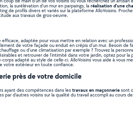
n coup de main d’un de vos voisins ou vous recherchez un artisan 
réalisation d’une ch
ion, la surélévation d’un mur en parpaings, la
sting de profils divers et variés sur la plateforme AlloVoisins. Proc
titude aux travaux de gros-oeuvre.
 efficace, adaptée pour vous mettre en relation avec un profession
ement de votre façade ou enduit en crépis d’un mur. Besoin de fai
chauffage ou d’une climatisation par exemple ? Trouvez la personne
sirables et retrouver de l’intimité dans votre jardin, optez pour la 
rde-corps adapté au style de celle-ci. AlloVoisins vous aide à vous 
 votre extérieur en toute confiance.
rie près de votre domicile
travaux en maçonnerie
liers ayant des compétences dans les
sont d
s par d’autres voisins sur la qualité du travail accompli au cours d