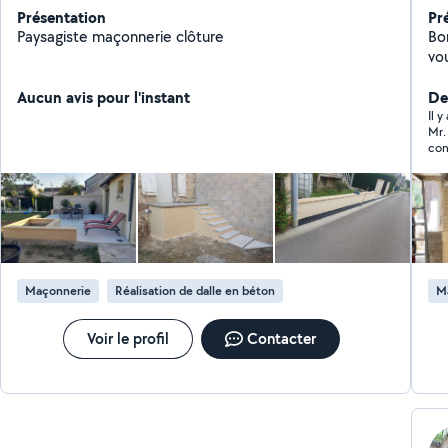
Présentation
Pr
Paysagiste maçonnerie clôture
Bonjours je suis 
vo
dé
Aucun avis pour l'instant
De
Il y
Mr.
con
cons
ple
hés
Maçonnerie
Réalisation de dalle en béton
M
Voir le profil
Contacter