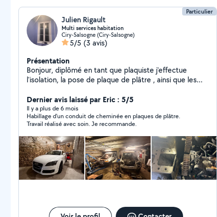
Particulier
Julien Rigault
Multi services habitation
Ciry-Salsogne (Ciry-Salsogne)
5/5
(3 avis)
Présentation
Bonjour, diplômé en tant que plaquiste j'effectue
l'isolation, la pose de plaque de plâtre , ainsi que les
bandes et les enduits Je peut aussi effectuer différent
travaux de plomberie et de finition intérieur. Ainsi que
Dernier avis laissé par Eric : 5/5
toute réparation ou rénovation ,sanitaire, maçonnerie.
Il y a plus de 6 mois
Habillage d'un conduit de cheminée en plaques de plâtre.
contactez moi pour toute demande. Je possède tout
Travail réalisé avec soin. Je recommande.
le matériel nécessaire pour la réalisation d'un travail de
qualité
Voir le profil
Contacter