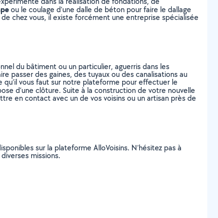
expérimenté dans la réalisation de fondations, de
ape
ou le coulage d’une dalle de béton pour faire le dallage
he de chez vous, il existe forcément une entreprise spécialisée
nel du bâtiment ou un particulier, aguerris dans les
re passer des gaines, des tuyaux ou des canalisations au
 qu’il vous faut sur notre plateforme pour effectuer le
pose d’une clôture. Suite à la construction de votre nouvelle
mettre en contact avec un de vos voisins ou un artisan près de
isponibles sur la plateforme AlloVoisins. N’hésitez pas à
e diverses missions.