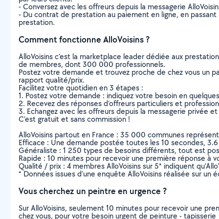
- Conversez avec les offreurs depuis la messagerie AlloVoisi
- Du contrat de prestation au paiement en ligne, en passant pa
prestation.
Comment fonctionne AlloVoisins ?
AlloVoisins c’est la marketplace leader dédiée aux prestatio
de membres, dont 300 000 professionnels.
Postez votre demande et trouvez proche de chez vous un parti
rapport qualité/prix.
Facilitez votre quotidien en 3 étapes :
1. Postez votre demande : indiquez votre besoin en quelque
2. Recevez des réponses d’offreurs particuliers et professio
3. Echangez avec les offreurs depuis la messagerie privée et 
C’est gratuit et sans commission !
AlloVoisins partout en France : 35 000 communes représentées 
Efficace : Une demande postée toutes les 10 secondes, 3.6
Généraliste : 1 250 types de besoins différents, tout est poss
Rapide : 10 minutes pour recevoir une première réponse à 
Qualité / prix : 4 membres AlloVoisins sur 5* indiquent qu’All
* Données issues d’une enquête AlloVoisins réalisée sur un é
Vous cherchez un peintre en urgence ?
Sur AlloVoisins, seulement 10 minutes pour recevoir une p
chez vous, pour votre besoin urgent de peinture - tapisserie