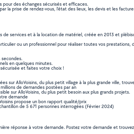
ns pour des échanges sécurisés et efficaces.
r la prise de rendez-vous, l’état des lieux, les devis et les facture
ns de services et à la location de matériel, créée en 2013 et plébi
culier ou un professionnel pour réaliser toutes vos prestations, d
s secondes.
nnels en quelques minutes.
sécurisée et faites votre choix !
sur AlloVoisins, du plus petit village à la plus grande ville, tro
 millions de demandes postées par an
ible sur AlloVoisins, du plus petit besoin aux plus grands projets.
votre demande
oVoisins propose un bon rapport qualité/prix
chantillon de 5 671 personnes interrogées (Février 2024)
remière réponse à votre demande. Postez votre demande et trouve