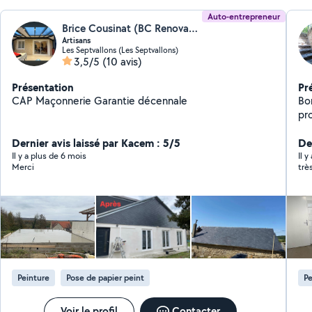
Auto-entrepreneur
Brice Cousinat (BC Renovation)
Artisans
Les Septvallons (Les Septvallons)
3,5/5
(10 avis)
Présentation
Pr
CAP Maçonnerie Garantie décennale
Bon
pr
Dernier avis laissé par Kacem : 5/5
Der
Il y a plus de 6 mois
Il 
Merci
trè
Peinture
Pose de papier peint
Pe
Voir le profil
Contacter