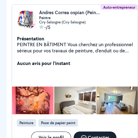
Auto-entrepreneur
Andres Correa ospian (Peintures ASA)
Peintre
Ciry-Salsogne (Ciry-Salsogne)
-/5
Présentation
PEINTRE EN BÂTIMENT Vous cherchez un professionnel
sérieux pour vos travaux de peinture, d'enduit ou de
pose de papier peint ? Avec plus de 11 ans
d'expérience dans le bâtiment, je vous propose un
Aucun avis pour l'instant
travail soigné, des finitions impeccables et un vrai souci
du détail.
Peinture
Pose de papier peint
Voir le profil
Contacter