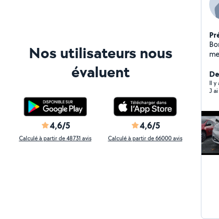
Pr
Bo
Nos utilisateurs nous
me
au
évaluent
me
Der
re
Il y
vo
4,6/5
4,6/5
Calculé à partir de 48731 avis
Calculé à partir de 66000 avis