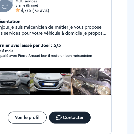
Multi services
Braine (Braine)
4,7/5
(75 avis)
ésentation
njour,je suis mécanicien de métier je vous propose
s services pour votre véhicule à domicile je propose
ssi mes services en petit bricolage montage de
ubles en kit,papier peint et bien plus pour tout
nier avis laissé par Joel : 5/5
nseignement n'hésitez pas à me contacter je serai à
 a 5 mois
J ai parlé avec Pierre Arnaud bon il reste un bon mécanicien
tre service
Voir le profil
Contacter