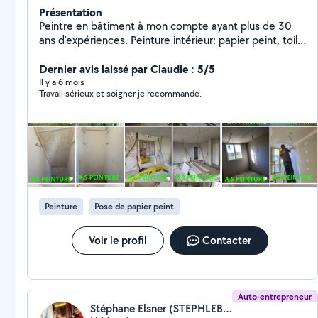
Présentation
Peintre en bâtiment à mon compte ayant plus de 30
ans d'expériences. Peinture intérieur: papier peint, toile
de verre, enduit, bande, ragréage.. peinture extérieur:
potail , volets, ravalement de façade... revêtement de
Dernier avis laissé par Claudie : 5/5
sol pvc , moquette, parquet, vitrification de parquet ,
Il y a 6 mois
Travail sérieux et soigner je recommande.
entretien de jardin, pose de faïence, de travertin,
carrelage ... travail et finition soignées.
Peinture
Pose de papier peint
Voir le profil
Contacter
Auto-entrepreneur
Stéphane Elsner (STEPHLEBRICOLEUR)