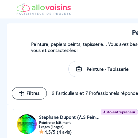
P
Peinture, papiers peints, tapisserie... Vous avez be
vous et contactez-les !
Filtres
2 Particuliers et 7 Professionnels répond
Auto-entrepreneur
Stéphane Dupont (A.S Peinture et Multi-Services)
Peintre en bâtiment
Lesges (Lesges)
4,5/5
(4 avis)