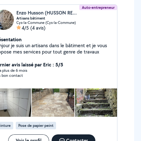
Auto-entrepreneur
Enzo Husson (HUSSON RENOVATION)
Artisans bâtiment
Cys-la-Commune (Cys-la-Commune)
4/5
(4 avis)
ésentation
jour je suis un artisans dans le bâtiment et je vous
opose mes services pour tout genre de travaux
nier avis laissé par Eric : 5/5
y a plus de 6 mois
s bon contact
inture
Pose de papier peint
Voir le profil
Contacter