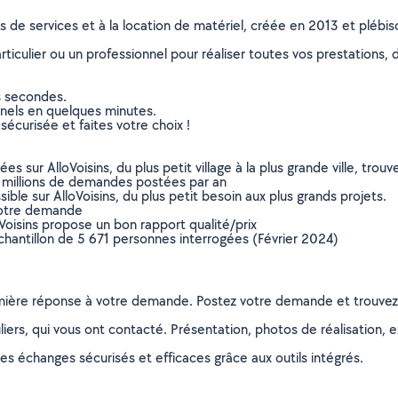
ns de services et à la location de matériel, créée en 2013 et plébi
culier ou un professionnel pour réaliser toutes vos prestations, d
s secondes.
nnels en quelques minutes.
sécurisée et faites votre choix !
sur AlloVoisins, du plus petit village à la plus grande ville, tro
 millions de demandes postées par an
ible sur AlloVoisins, du plus petit besoin aux plus grands projets.
votre demande
oVoisins propose un bon rapport qualité/prix
chantillon de 5 671 personnes interrogées (Février 2024)
remière réponse à votre demande. Postez votre demande et trouve
ers, qui vous ont contacté. Présentation, photos de réalisation, exp
s échanges sécurisés et efficaces grâce aux outils intégrés.