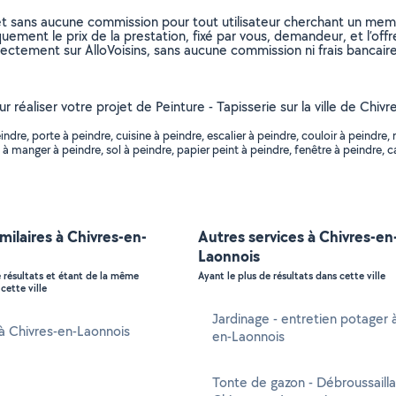
et sans aucune commission pour tout utilisateur cherchant un membre
uement le prix de la prestation, fixé par vous, demandeur, et l’offr
rectement sur AlloVoisins, sans aucune commission ni frais bancaire
r réaliser votre projet de Peinture - Tapisserie sur la ville de Chiv
re, porte à peindre, cuisine à peindre, escalier à peindre, couloir à peindre, 
e à manger à peindre, sol à peindre, papier peint à peindre, fenêtre à peindre, c
imilaires à Chivres-en-
Autres services à Chivres-en
Laonnois
e résultats et étant de la même
Ayant le plus de résultats dans cette ville
cette ville
Jardinage - entretien potager 
 à Chivres-en-Laonnois
en-Laonnois
Tonte de gazon - Débroussaill