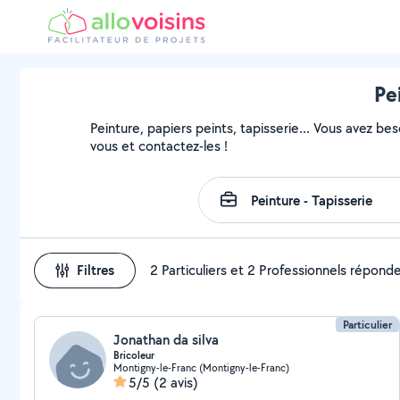
Pe
Peinture, papiers peints, tapisserie... Vous avez be
vous et contactez-les !
Filtres
2 Particuliers et 2 Professionnels répond
Particulier
Jonathan da silva
Bricoleur
Montigny-le-Franc (Montigny-le-Franc)
5/5
(2 avis)