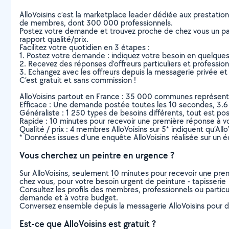
AlloVoisins c’est la marketplace leader dédiée aux prestatio
de membres, dont 300 000 professionnels.
Postez votre demande et trouvez proche de chez vous un parti
rapport qualité/prix.
Facilitez votre quotidien en 3 étapes :
1. Postez votre demande : indiquez votre besoin en quelque
2. Recevez des réponses d’offreurs particuliers et professio
3. Echangez avec les offreurs depuis la messagerie privée et 
C’est gratuit et sans commission !
AlloVoisins partout en France : 35 000 communes représentées 
Efficace : Une demande postée toutes les 10 secondes, 3.6
Généraliste : 1 250 types de besoins différents, tout est poss
Rapide : 10 minutes pour recevoir une première réponse à 
Qualité / prix : 4 membres AlloVoisins sur 5* indiquent qu’All
* Données issues d’une enquête AlloVoisins réalisée sur un é
Vous cherchez un peintre en urgence ?
Sur AlloVoisins, seulement 10 minutes pour recevoir une p
chez vous, pour votre besoin urgent de peinture - tapisserie
Consultez les profils des membres, professionnels ou particuli
demande et à votre budget.
Conversez ensemble depuis la messagerie AlloVoisins pour de
Est-ce que AlloVoisins est gratuit ?