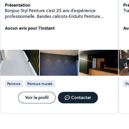
Présentation
Pr
Bonjour Styl Peinture c'est 25 ans d'expérience
Tra
professionnelle. Bandes calicots-Enduits Peinture
intérieurs-Extérieurs Revêtements Muraux-Sols
Décoration. Neuf où Rénovation Je reste à votre
Aucun avis pour l'instant
Au
disposition pour tout renseignement complémentaire.
Cordialement styl Peinture
Peinture
Peinture murale
Po
Voir le profil
Contacter