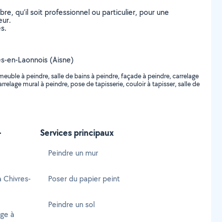
, qu’il soit professionnel ou particulier, pour une
eur.
s.
res-en-Laonnois (Aisne)
meuble à peindre, salle de bains à peindre, façade à peindre, carrelage
arrelage mural à peindre, pose de tapisserie, couloir à tapisser, salle de
-
Services principaux
Peindre un mur
à Chivres-
Poser du papier peint
Peindre un sol
age à