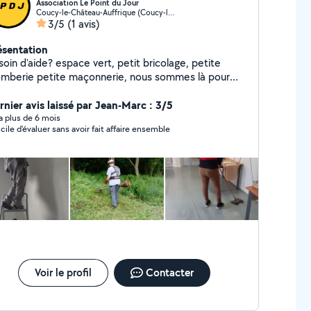
Association Le Point du Jour
Coucy-le-Château-Auffrique (Coucy-le-Château-Auffrique)
3/5
(1 avis)
ésentation
oin d'aide? espace vert, petit bricolage, petite
omberie petite maçonnerie, nous sommes là pour
s; association intermédiaire: Le Point du Jour a
tre service Appeler le 03-23-39-96-81 ou le 07-88-
rnier avis laissé par Jean-Marc : 3/5
-96-38
y a plus de 6 mois
ficile d'évaluer sans avoir fait affaire ensemble
Voir le profil
Contacter