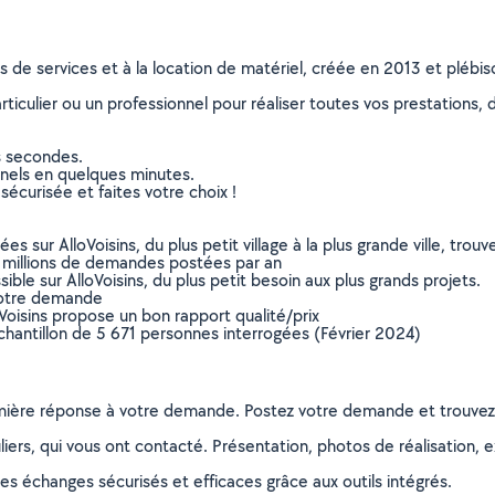
ns de services et à la location de matériel, créée en 2013 et plébi
culier ou un professionnel pour réaliser toutes vos prestations, d
s secondes.
nnels en quelques minutes.
sécurisée et faites votre choix !
sur AlloVoisins, du plus petit village à la plus grande ville, tro
 millions de demandes postées par an
ible sur AlloVoisins, du plus petit besoin aux plus grands projets.
votre demande
oVoisins propose un bon rapport qualité/prix
chantillon de 5 671 personnes interrogées (Février 2024)
remière réponse à votre demande. Postez votre demande et trouve
ers, qui vous ont contacté. Présentation, photos de réalisation, exp
s échanges sécurisés et efficaces grâce aux outils intégrés.