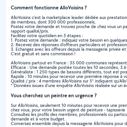
Comment fonctionne AlloVoisins ?
AlloVoisins c’est la marketplace leader dédiée aux prestatio
de membres, dont 300 000 professionnels.
Postez votre demande et trouvez proche de chez vous un parti
rapport qualité/prix.
Facilitez votre quotidien en 3 étapes :
1. Postez votre demande : indiquez votre besoin en quelque
2. Recevez des réponses d’offreurs particuliers et professio
3. Echangez avec les offreurs depuis la messagerie privée et 
C’est gratuit et sans commission !
AlloVoisins partout en France : 35 000 communes représentées 
Efficace : Une demande postée toutes les 10 secondes, 3.6
Généraliste : 1 250 types de besoins différents, tout est poss
Rapide : 10 minutes pour recevoir une première réponse à 
Qualité / prix : 4 membres AlloVoisins sur 5* indiquent qu’All
* Données issues d’une enquête AlloVoisins réalisée sur un é
Vous cherchez un peintre en urgence ?
Sur AlloVoisins, seulement 10 minutes pour recevoir une p
chez vous, pour votre besoin urgent de peinture - tapisserie
Consultez les profils des membres, professionnels ou particuli
demande et à votre budget.
Conversez ensemble depuis la messagerie AlloVoisins pour de