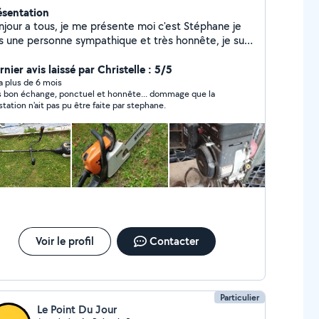
ésentation
njour a tous, je me présente moi c'est Stéphane je
is une personne sympathique et très honnête, je suis
uel autant d'intérieur que d'extérieur papier
inture électricité espace vert élagage abattage et
nier avis laissé par Christelle : 5/5
ut travaux de maçonnerie
y a plus de 6 mois
change, ponctuel et honnête... dommage que la
station n'ait pas pu être faite par stephane.
Voir le profil
Contacter
Particulier
Le Point Du Jour