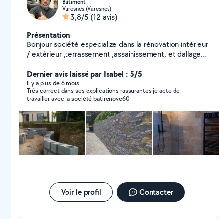
Bâtiment
Varesnes (Varesnes)
3,8/5
(12 avis)
Présentation
Bonjour société especialize dans la rénovation intérieur
/ extérieur ,terrassement ,assainissement, et dallage
auto portes ,ou classique,peut importe la
demande,contacter nous et nous réaliserons vous
Dernier avis laissé par Isabel : 5/5
rêves ,Batirenove60 toujours à côté des clients
Il y a plus de 6 mois
Três correct dans ses explications rassurantes je acte de
travailler avec la société batirenove60
Voir le profil
Contacter