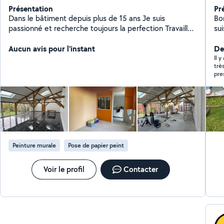
Présentation
Pr
Dans le bâtiment depuis plus de 15 ans Je suis
Bo
passionné et recherche toujours la perfection Travaille
su
soignée Très réactif
man
Aucun avis pour l'instant
pe
Der
to
Il 
très bon é
pre
Peinture murale
Pose de papier peint
Voir le profil
Contacter