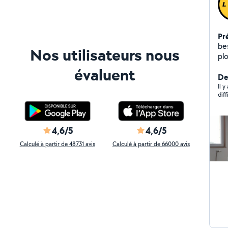
Pr
bes
Nos utilisateurs nous
pl
vou
évaluent
vo
De
25
Il 
dif
4,6/5
4,6/5
Calculé à partir de 48731 avis
Calculé à partir de 66000 avis