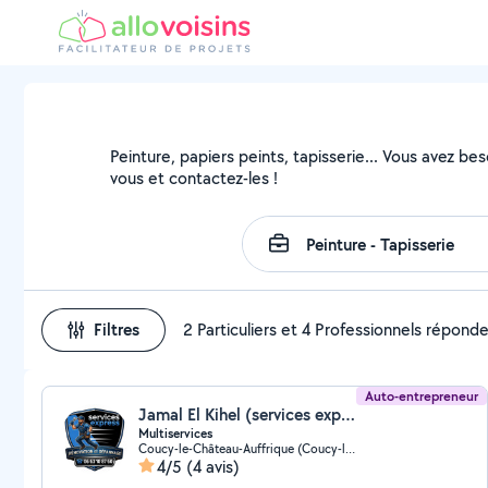
Peinture, papiers peints, tapisserie... Vous avez be
vous et contactez-les !
Filtres
2 Particuliers et 4 Professionnels répond
Auto-entrepreneur
Jamal El Kihel (services express)
Multiservices
Coucy-le-Château-Auffrique (Coucy-le-Château-Auffrique)
4/5
(4 avis)