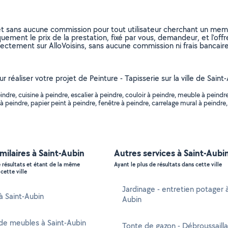
et sans aucune commission pour tout utilisateur cherchant un membre
uement le prix de la prestation, fixé par vous, demandeur, et l’offr
rectement sur AlloVoisins, sans aucune commission ni frais bancaire
r réaliser votre projet de Peinture - Tapisserie sur la ville de Saint
re, cuisine à peindre, escalier à peindre, couloir à peindre, meuble à peindre,
à peindre, papier peint à peindre, fenêtre à peindre, carrelage mural à peindre, 
imilaires à Saint-Aubin
Autres services à Saint-Aubi
e résultats et étant de la même
Ayant le plus de résultats dans cette ville
cette ville
Jardinage - entretien potager à
 à Saint-Aubin
Aubin
de meubles à Saint-Aubin
Tonte de gazon - Débroussaill