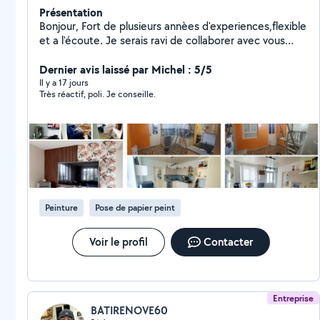
Présentation
Bonjour, Fort de plusieurs annèes d'experiences,flexible
et a l'écoute. Je serais ravi de collaborer avec vous
pour mener a bien vos projets,vous garantir un service
de qualité tout en respectant vos lieux. La satisfaction
Dernier avis laissé par Michel : 5/5
de mes clients reste ma prioritè. N'hesitez pas a
Il y a 17 jours
Très réactif, poli. Je conseille.
prendre contact avec moi pour plus de
renseignements.
Peinture
Pose de papier peint
Voir le profil
Contacter
Entreprise
BATIRENOVE60