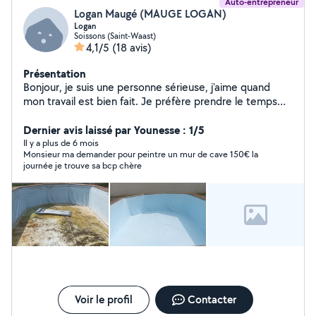
Auto-entrepreneur
Logan Maugé (MAUGE LOGAN)
Logan
Soissons (Saint-Waast)
4,1/5
(18 avis)
Présentation
Bonjour, je suis une personne sérieuse, j'aime quand
mon travail est bien fait. Je préfère prendre le temps
nécessaire plutôt que de bâclé mon travail. Je sais faire
pas mal de chose , en revanche, si je ne sais pas faire la
Dernier avis laissé par Younesse : 1/5
mission demandée. Je ne m'engage pas a le faire afin de
Il y a plus de 6 mois
Monsieur ma demander pour peintre un mur de cave 150€ la
ne pas décevoir le client.
journée je trouve sa bcp chère
Voir le profil
Contacter