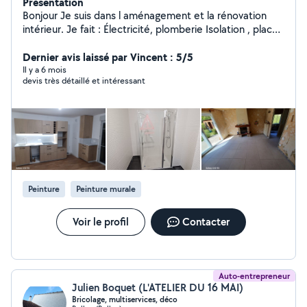
Présentation
Bonjour Je suis dans l aménagement et la rénovation
intérieur. Je fait : Électricité, plomberie Isolation , placo ,
peinture Aménagement sur mesure Cuisine , salle de
bains
Dernier avis laissé par Vincent : 5/5
Il y a 6 mois
devis très détaillé et intéressant
Peinture
Peinture murale
Voir le profil
Contacter
Auto-entrepreneur
Julien Boquet (L'ATELIER DU 16 MAI)
Bricolage, multiservices, déco