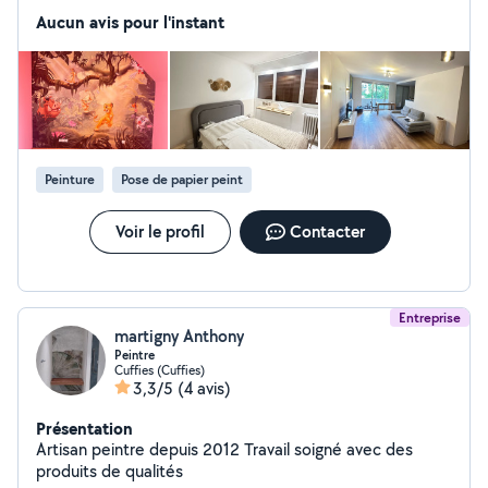
dans le bâtiment, je vous propose un travail soigné, des
Aucun avis pour l'instant
finitions impeccables et un vrai souci du détail.
Peinture
Pose de papier peint
Voir le profil
Contacter
Entreprise
martigny Anthony
Peintre
Cuffies (Cuffies)
3,3/5
(4 avis)
Présentation
Artisan peintre depuis 2012 Travail soigné avec des
produits de qualités