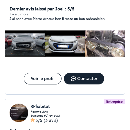
aussi mes services en petit bricolage montage de
meubles en kit,papier peint et bien plus pour tout
Dernier avis laissé par Joel : 5/5
renseignement n'hésitez pas à me contacter je serai à
Il y a 5 mois
J ai parlé avec Pierre Arnaud bon il reste un bon mécanicien
votre service
Voir le profil
Contacter
Entreprise
RPhabitat
Renovation
Soissons (Chevreux)
5/5
(3 avis)