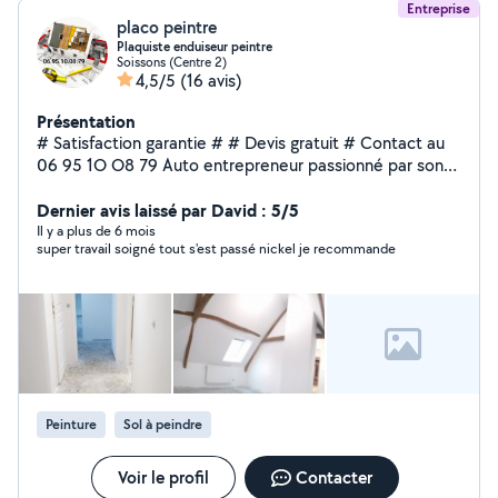
Entreprise
placo peintre
Plaquiste enduiseur peintre
Soissons (Centre 2)
4,5/5
(16 avis)
Présentation
# Satisfaction garantie # # Devis gratuit # Contact au
06 95 1O O8 79 Auto entrepreneur passionné par son
métier et Spécialisé dans la rénovation intérieure.
(plaquiste enduiseur peintre) 10 ans d'expérience !!
Dernier avis laissé par David : 5/5
Nous vous accompagnons conseillons et
Il y a plus de 6 mois
super travail soigné tout s'est passé nickel je recommande
recommandons selon vos besoins et le respect des
règles ... Offrez un coup de neuf à votre intérieur . En
passant par la plateforme allô voisin vous faites des
économies sur la prestation mais pas sur la qualité .
Rappel sur nos spécialités : Pose placo Création faux
plafonds Doublage Isolation et aménagement des
combles Création cloisons séparatives, chambres,
pièces de vie, bureaux etc Pose bande papier murs et
Peinture
Sol à peindre
plafonds Enduit ratissage et finition +++++ Peinture
Voir le profil
Contacter