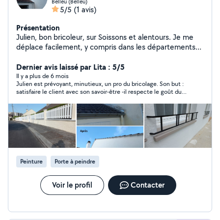
Belleu (Belleu)
5/5
(1 avis)
Présentation
Julien, bon bricoleur, sur Soissons et alentours. Je me
déplace facilement, y compris dans les départements
limitrophes pour divers services: peinture de volets et
portes/portails, nettoyage et peinture façade, papier
Dernier avis laissé par Lita : 5/5
peint, peintures, remplacement de robinets, pose de
Il y a plus de 6 mois
Julien est prévoyant, minutieux, un pro du bricolage. Son but :
luminaires, montage de meubles en kit, relooking
satisfaire le client avec son savoir-être -il respecte le goût du
meuble, etc...
client, sait prendre de la distance et propose volontiers de très
bonnes idées- Je n'hésiterais pas à faire appel à lui, de nouveau,
pour son savoir-faire.
Peinture
Porte à peindre
Voir le profil
Contacter