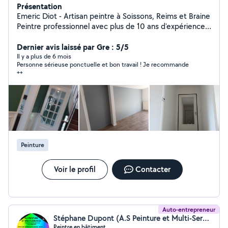
Présentation
Emeric Diot - Artisan peintre à Soissons, Reims et Braine
Peintre professionnel avec plus de 10 ans d'expérience,
titulaire d'un CAP Peintre Applicateur de Revêtement, je
vous propose mes services pour vos travaux de peinture
Dernier avis laissé par Gre : 5/5
et d'enduit. - Peinture intérieur - Enduit complet,
Il y a plus de 6 mois
Personne sérieuse ponctuelle et bon travail ! Je recommande
ratissage et bandes ( prestations enduit /bandes
++
soissons) - Peinture à l'Airless, idéal pour les pavillons
neufs (Artisan Peintre Airless) Basé à ciry salsogne,
j'interviens dans un rayon de 45km, notamment à
soissons, Reims et braine. Faite appel à un artisan
peintre intérieur qualifié pour un travail soigné et durable
Contacter-moi pour un devis gratuit !
Peinture
Voir le profil
Contacter
Auto-entrepreneur
Stéphane Dupont (A.S Peinture et Multi-Services)
Peintre en bâtiment