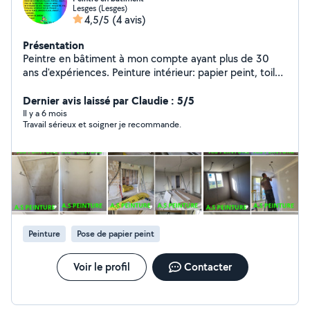
Lesges (Lesges)
4,5/5
(4 avis)
Présentation
Peintre en bâtiment à mon compte ayant plus de 30
ans d'expériences. Peinture intérieur: papier peint, toile
de verre, enduit, bande, ragréage.. peinture extérieur:
potail , volets, ravalement de façade... revêtement de
Dernier avis laissé par Claudie : 5/5
sol pvc , moquette, parquet, vitrification de parquet ,
Il y a 6 mois
Travail sérieux et soigner je recommande.
entretien de jardin, pose de faïence, de travertin,
carrelage ... travail et finition soignées.
Peinture
Pose de papier peint
Voir le profil
Contacter