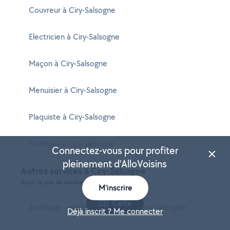
Couvreur à Ciry-Salsogne
Electricien à Ciry-Salsogne
Maçon à Ciry-Salsogne
Menuisier à Ciry-Salsogne
Plaquiste à Ciry-Salsogne
Plombier à Ciry-Salsogne
Connectez-vous pour profiter
pleinement d'AlloVoisins
Autres services à Ciry-Salsogne
Ayant le plus de résultats dans cette ville
M'inscrire
Carte
Jardinage - entretien potager à Ciry-Salsogne
Déjà inscrit ? Me connecter