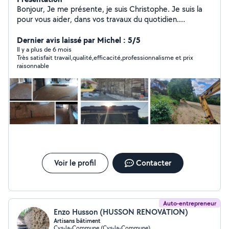
Bonjour, Je me présente, je suis Christophe. Je suis la
pour vous aider, dans vos travaux du quotidien.
N'hésitez pas, faite appel à mes services . Je fais aussi
bien du montage d'ampoule, montage de meuble,
Dernier avis laissé par Michel : 5/5
livraison, travaux d'aménagement à l'entretien des
Il y a plus de 6 mois
Très satisfait travail,qualité,efficacité,professionnalisme et prix
espaces Vert. Société réelle, je suis également assurer.
raisonnable
Bien cordialement.
Voir le profil
Contacter
Auto-entrepreneur
Enzo Husson (HUSSON RENOVATION)
Artisans bâtiment
Cys-la-Commune (Cys-la-Commune)