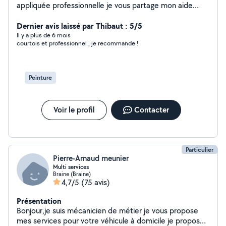
appliquée professionnelle je vous partage mon aide
pour tout ce qui concerne les déménagements p'tit
travaux livraison accompagnement
Dernier avis laissé par Thibaut : 5/5
Il y a plus de 6 mois
courtois et professionnel , je recommande !
Peinture
Voir le profil
Contacter
Particulier
Pierre-Arnaud meunier
Multi services
Braine (Braine)
4,7/5
(75 avis)
Présentation
Bonjour,je suis mécanicien de métier je vous propose
mes services pour votre véhicule à domicile je propose