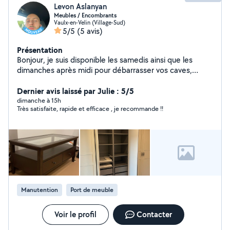
Levon Aslanyan
Meubles / Encombrants
Vaulx-en-Velin (Village-Sud)
5/5
(5 avis)
Présentation
Bonjour, je suis disponible les samedis ainsi que les
dimanches après midi pour débarrasser vos caves,
garages, greniers des encombrants. Je peux également
monter des meubles en kit hors cuisine.
Dernier avis laissé par Julie : 5/5
dimanche à 15h
Très satisfaite, rapide et efficace , je recommande !!
Manutention
Port de meuble
Voir le profil
Contacter