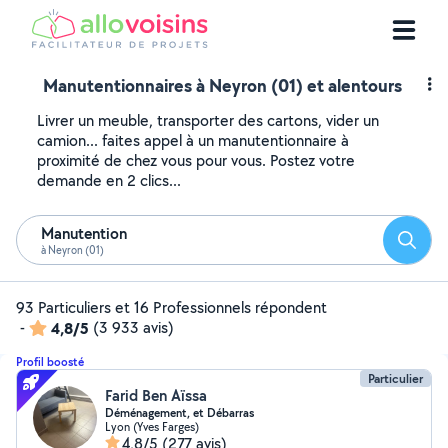
Manutentionnaires à Neyron (01) et alentours
Livrer un meuble, transporter des cartons, vider un
camion... faites appel à un manutentionnaire à
proximité de chez vous pour vous. Postez votre
demande en 2 clics...
Manutention
Reche
à Neyron (01)
93 Particuliers et 16 Professionnels répondent
-
4,8/5
(3 933 avis)
Profil boosté
Particulier
Farid Ben Aïssa
Déménagement, et Débarras
Lyon (Yves Farges)
4,8/5
(277 avis)