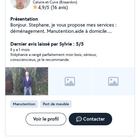
Caluire-et-Cuire (Bissardon)
4,9/5
(16 avis)
Présentation
Bonjour. Stephane, je vous propose mes services :
déménagement. Manutention.aide à domicile.
Courses... Je peux me rendre disponible très
rapidement , j habite caluire et je me déplace en voiture
Dernier avis laissé par Sylvie : 5/5
ou vélo pour intervention Lyon. Je suis sérieux ,
Il y a 1 mois
Stéphanie a rangé parfaitement mon bois, sérieux,
efficace.. Au plaisir. Et à bientôt. Stephane
consciencieux, je le recommande.
Manutention
Port de meuble
Voir le profil
Contacter