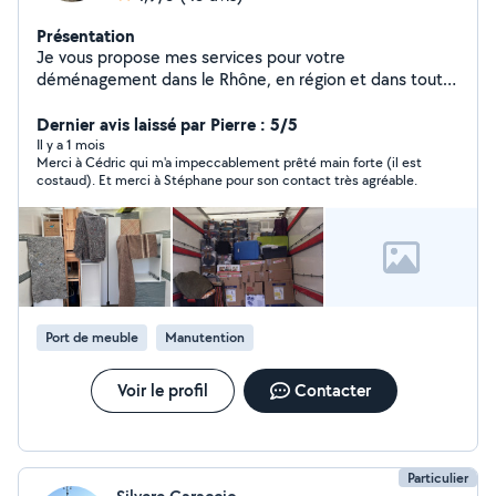
Présentation
Je vous propose mes services pour votre
déménagement dans le Rhône, en région et dans tout la
France. Nous pouvons travailler jusqu'à 6 personnes si
nécessaire. En cas de besoin je peux me déplacer afin
Dernier avis laissé par Pierre : 5/5
d'établir un devis. N'hésitez pas à contacter cela ne
Il y a 1 mois
Merci à Cédric qui m'a impeccablement prêté main forte (il est
vous engage en rien. Cordialement Stéphane & son
costaud). Et merci à Stéphane pour son contact très agréable.
équipe
Port de meuble
Manutention
Voir le profil
Contacter
Particulier