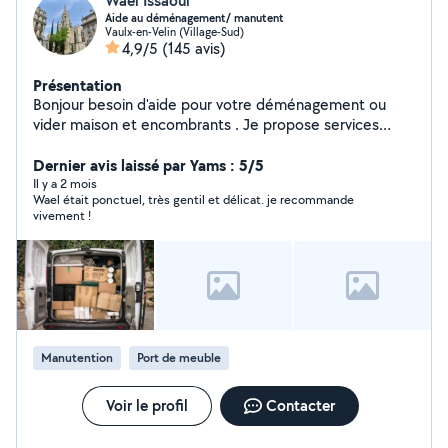
Wael Issaoui
Aide au déménagement/ manutent
Vaulx-en-Velin (Village-Sud)
4,9/5
(145 avis)
Présentation
Bonjour besoin d'aide pour votre déménagement ou
vider maison et encombrants . Je propose services
fiables ,rapide,et soigneux pour transporter vos objets/
cartons/meubles.
Dernier avis laissé par Yams : 5/5
Il y a 2 mois
Wael était ponctuel, très gentil et délicat. je recommande
vivement !
Manutention
Port de meuble
Voir le profil
Contacter