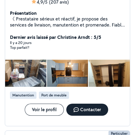
4,9/5
(207 avis)
Présentation
《 Prestataire sérieux et réactif, je propose des
services de livraison, manutention et promenade. Fiable,
ponctuel et à l'écoute, je m'adapte à vos besoins avec
des tarifs accessibles disponible 7jr/7jr .》
Dernier avis laissé par Christine Arndt : 5/5
Il y a 20 jours
Top parfait!!
Manutention
Port de meuble
Voir le profil
Contacter
Particulier