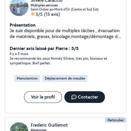
Silvere Caraccio
Multiples services
Saint-Didier-au-Mont-d'Or (Centre et Sud Est)
5/5
(15 avis)
Présentation
Je suis disponible pour de multiples tâches , évacuation
de matériels, gravas, bricolage,montage/démontage de
meubles ou autres ,petit bricolage divers et bien plus.
N'hésitez pas à me contacter par le biais de l'application
Dernier avis laissé par Pierre : 5/5
je suis pleinement disponible et mobile sur Lyon et son
Il y a 3 mois
Je recommande les yeux fermés Silvere, très pro, bosseur et
agglomération.
sympathique. Bref parfait.
Manutention
Déplacement de meuble
Voir le profil
Contacter
Particulier
Frederic Guillemot
Magasinier