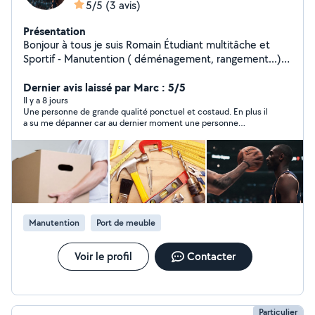
5/5
(3 avis)
Présentation
Bonjour à tous je suis Romain Étudiant multitâche et
Sportif - Manutention ( déménagement, rangement...) -
Nettoyage ( jardin, voiture, Maison, vitre,...) - Aide à la
personne ( course,...) Moyen de déplacement : vélo /
Dernier avis laissé par Marc : 5/5
moto selon la distance Disponible et ce même le Soir
Il y a 8 jours
Une personne de grande qualité ponctuel et costaud. En plus il
Ce serait avec plaisir que je vous aiderai
a su me dépanner car au dernier moment une personne
d'Allovoisin a fait faux bond et il a trouvé en 10mn un
remplaçant au top. Je recommande vivement ! Merci Romain
sans toi j'étais dans la m... :-)
Manutention
Port de meuble
Voir le profil
Contacter
Particulier