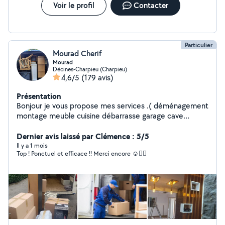
Voir le profil
Contacter
Particulier
Mourad Cherif
Mourad
Décines-Charpieu (Charpieu)
4,6/5
(179 avis)
Présentation
Bonjour je vous propose mes services .( déménagement
montage meuble cuisine débarrasse garage cave
livraison colis l'électroménager meublé je suis disponible
24/24 h vous pouvez me joindre à n'importe quel
Dernier avis laissé par Clémence : 5/5
moment.
Il y a 1 mois
Top ! Ponctuel et efficace !! Merci encore ☺️👍🏻