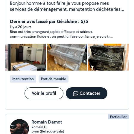
Bonjour homme à tout faire je vous propose mes
services de déménagement, manutention déchèteries.
n'hésitez pas à me contacter directement par
téléphone ( SMS ou appel ) Via mon numéro téléphone
Dernier avis laissé par Géraldine : 5/5
affiché sur mon profil je suis disponible à tout moment.
Il y a 20 jours
Bino est très arrangeant,rapide efficace et sérieux.
Au plaisir. PS ; ATTENTION étant une personne polie et
communication fluide et on peut lui faire confiance je suis très
courtois avec tous les voisins. les personnes qui
contente mon meuble est arrivé sans accroc tout est ok Merci
mettent des mauvais avis à 1-2-3-4 sans raisons, sans
beaucoup
fondement sans prestation qui diminuent ( les
pourcentages de mes nombreux bons avis) juste pour
déverser leurs haines et frustrations ne seront pas
tolérés votre profil sera massivement signalée et bannit
de la plate-forme Allôvoisin pour comportement haineux
Manutention
Port de meuble
abusif et inapproprié vous êtes prévenus.
Voir le profil
Contacter
Particulier
Romain Damot
Romain.D
Lyon (Bellecour-Sala)