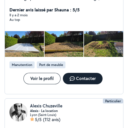
jardinage, peintures , nettoyage des terrasses et
déménagement avec une grande qualité d'intervention
Dernier avis laissé par Shauna : 5/5
n'hésitez pas à me contacter merci
Il y a 2 mois
Au top
Manutention
Port de meuble
Voir le profil
Contacter
Particulier
Alexis Chuzeville
Alexis - La location
Lyon (Saint-Louis)
5/5
(112 avis)