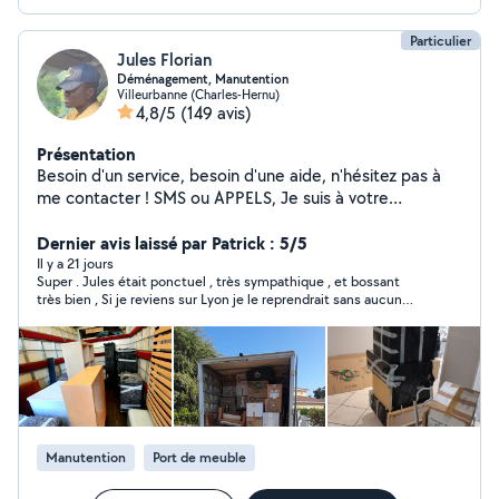
Particulier
Jules Florian
Déménagement, Manutention
Villeurbanne (Charles-Hernu)
4,8/5
(149 avis)
Présentation
Besoin d'un service, besoin d'une aide, n'hésitez pas à
me contacter ! SMS ou APPELS, Je suis à votre
disposition au O745747983.
Dernier avis laissé par Patrick : 5/5
Il y a 21 jours
Super . Jules était ponctuel , très sympathique , et bossant
très bien , Si je reviens sur Lyon je le reprendrait sans aucun
problème , Jules est à recommander en toute confiance ,
merci encore
Manutention
Port de meuble