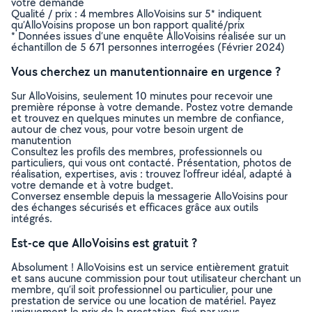
votre demande
Qualité / prix : 4 membres AlloVoisins sur 5* indiquent
qu’AlloVoisins propose un bon rapport qualité/prix
* Données issues d’une enquête AlloVoisins réalisée sur un
échantillon de 5 671 personnes interrogées (Février 2024)
Vous cherchez un manutentionnaire en urgence ?
Sur AlloVoisins, seulement 10 minutes pour recevoir une
première réponse à votre demande. Postez votre demande
et trouvez en quelques minutes un membre de confiance,
autour de chez vous, pour votre besoin urgent de
manutention
Consultez les profils des membres, professionnels ou
particuliers, qui vous ont contacté. Présentation, photos de
réalisation, expertises, avis : trouvez l'offreur idéal, adapté à
votre demande et à votre budget.
Conversez ensemble depuis la messagerie AlloVoisins pour
des échanges sécurisés et efficaces grâce aux outils
intégrés.
Est-ce que AlloVoisins est gratuit ?
Absolument ! AlloVoisins est un service entièrement gratuit
et sans aucune commission pour tout utilisateur cherchant un
membre, qu’il soit professionnel ou particulier, pour une
prestation de service ou une location de matériel. Payez
uniquement le prix de la prestation, fixé par vous,