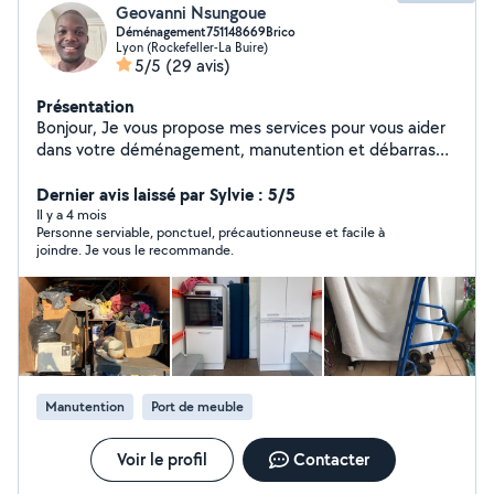
Geovanni Nsungoue
Déménagement751148669Brico
Lyon (Rockefeller-La Buire)
5/5
(29 avis)
Présentation
Bonjour, Je vous propose mes services pour vous aider
dans votre déménagement, manutention et débarras
de vos encombrants ( apparts, maisons etc), j'ai tout le
matériel nécessaire. Je fais tout type de bricolage,
Dernier avis laissé par Sylvie : 5/5
montage et démontage des meubes, pose de cuisine,
Il y a 4 mois
Personne serviable, ponctuel, précautionneuse et facile à
peinture, pose de parquet, petit carrelage. Je donne
joindre. Je vous le recommande.
aussi des cours particulier Maths, phy-chi, anglais.. Je
suis calme, sympa, ponctuel,prudent et sérieux. Merci
de m'envoyer un sms avec le descriptif de votre besoin.
Manutention
Port de meuble
Voir le profil
Contacter