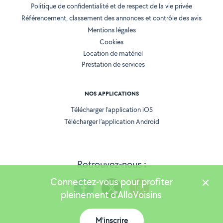
Politique de confidentialité et de respect de la vie privée
Référencement, classement des annonces et contrôle des avis
Mentions légales
Cookies
Location de matériel
Prestation de services
NOS APPLICATIONS
Télécharger l’application iOS
Télécharger l’application Android
Retrouvez-nous :
Connectez-vous pour profiter
pleinement d'AlloVoisins
M'inscrire
Version 25.5.3