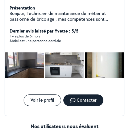
Présentation
Bonjour, Technicien de maintenance de métier et
passionné de bricolage , mes compétences sont
multiples. Électricité ,plomberie ,peinture,mécanique
automobile ... J'espère pouvoir vous aider.
Dernier avis laissé par Yvette : 5/5
Il y a plus de 6 mois
Abdel est une personne cordiale.
Voir le profil
Contacter
Nos utilisateurs nous évaluent