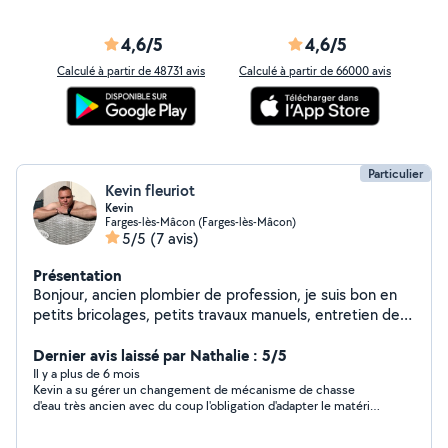
4,6/5
4,6/5
Calculé à partir de 48731 avis
Calculé à partir de 66000 avis
Particulier
Kevin fleuriot
Kevin
Farges-lès-Mâcon (Farges-lès-Mâcon)
5/5
(7 avis)
Présentation
Bonjour, ancien plombier de profession, je suis bon en
petits bricolages, petits travaux manuels, entretien des
espaces verts ect...
Dernier avis laissé par Nathalie : 5/5
Il y a plus de 6 mois
Kevin a su gérer un changement de mécanisme de chasse
d'eau très ancien avec du coup l'obligation d'adapter le matériel
!!! Intervention au top... Serviable et de bons conseils...Je
recommande 👍 Prestation de qualité et à un prix très correct.