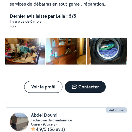
services de débarras en tout genre . réparation
d'électroménager. vente d'électroménager d'occasion
ou reconditionné Récupération d'appareil
Dernier avis laissé par Leila : 5/5
électroménager ou écran plat ou ordinateur ou autre
Il y a plus de 6 mois
Top
pour recyclage proprement
Voir le profil
Contacter
Particulier
Abdel Doumi
Technicien de maintenance
Cuisery (Cuisery)
4,9/5
(36 avis)