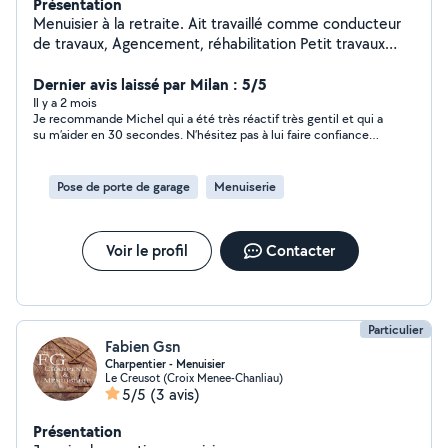
Présentation
Menuisier à la retraite. Ait travaillé comme conducteur
de travaux, Agencement, réhabilitation Petit travaux
plomberie. Pose de cuisine. Modification de salle de
bain, douche à l'italienne, pose de panneaux muraux
Dernier avis laissé par Milan : 5/5
imitation carrelage. Parquet. Petit aménagement.
Il y a 2 mois
Je recommande Michel qui a été très réactif très gentil et qui a
Menuiserie bois Alu et PVC Volets roulants. Pose portail
su m’aider en 30 secondes. N’hésitez pas à lui faire confiance
et motorisation. Stores bannes. Terrasses bois et
très professionnel Allez-y, les yeux fermés
composite sur plots ou lambourdes. Palissades
aluminium, composite ou bois. Connaissances dans pas
Pose de porte de garage
Menuiserie
mal de domaines. Je peux vous mettre en relation avec
un paysagiste très professionnel qui mérite d'être
connu.
Voir le profil
Contacter
Particulier
Fabien Gsn
Charpentier - Menuisier
Le Creusot (Croix Menee-Chanliau)
5/5
(3 avis)
Présentation