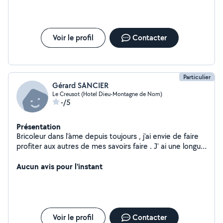
Voir le profil
Contacter
Particulier
Gérard SANCIER
Le Creusot (Hotel Dieu-Montagne de Nom)
-/5
Présentation
Bricoleur dans l'àme depuis toujours , j'ai envie de faire
profiter aux autres de mes savoirs faire . J' ai une longue
expérience dans la fabrication de meubles et
d'agencement , ainsi que la pose de menuiserie , portes
Aucun avis pour l'instant
, fenétres parquets , vitrerie , sérrurerie , etc...
Voir le profil
Contacter