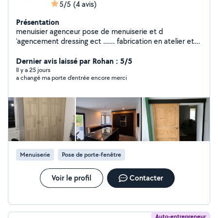
5/5
(4 avis)
Présentation
menuisier agenceur pose de menuiserie et d
'agencement dressing ect ...... fabrication en atelier et
gravure et découpe laser personnalise possible a la
demande
Dernier avis laissé par Rohan : 5/5
Il y a 25 jours
a changé ma porte d'entrée encore merci
Menuiserie
Pose de porte-fenêtre
Voir le profil
Contacter
Auto-entrepreneur