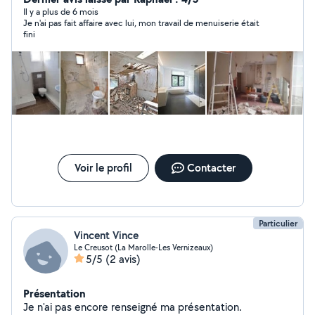
Il y a plus de 6 mois
Je n'ai pas fait affaire avec lui, mon travail de menuiserie était
fini
Voir le profil
Contacter
Particulier
Vincent Vince
Le Creusot (La Marolle-Les Vernizeaux)
5/5
(2 avis)
Présentation
Je n'ai pas encore renseigné ma présentation.