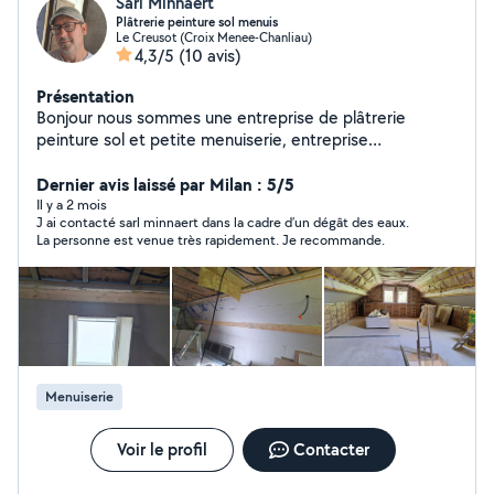
Sarl Minnaert
Plâtrerie peinture sol menuis
Le Creusot (Croix Menee-Chanliau)
4,3/5
(10 avis)
Présentation
Bonjour nous sommes une entreprise de plâtrerie
peinture sol et petite menuiserie, entreprise
professionnel et sérieuse, n hesiter pas à nous
contacter
Dernier avis laissé par Milan : 5/5
Il y a 2 mois
J ai contacté sarl minnaert dans la cadre d’un dégât des eaux.
La personne est venue très rapidement. Je recommande.
Menuiserie
Voir le profil
Contacter