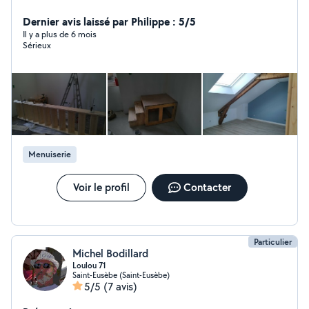
habitation ou vos extérieurs, même de menues tâches
que vous ne voulez/pouvez pas exécuter vous-même.
Dernier avis laissé par Philippe : 5/5
J'étudierai avec vous le projet et nous déciderons
Il y a plus de 6 mois
Sérieux
ensemble de sa réalisation Possibilité de bénéficier du
crédit impôt 50% immédiat par une coopérative.
Location matériel
Menuiserie
Voir le profil
Contacter
Particulier
Michel Bodillard
Loulou 71
Saint-Eusèbe (Saint-Eusèbe)
5/5
(7 avis)