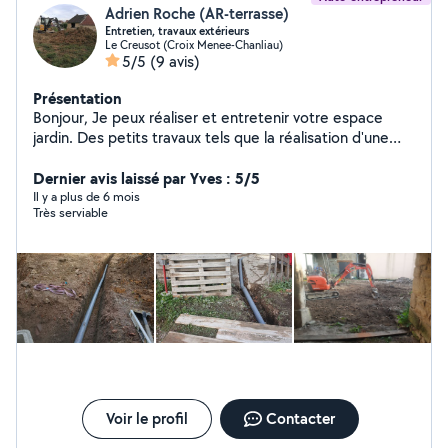
Adrien Roche (AR-terrasse)
Entretien, travaux extérieurs
Le Creusot (Croix Menee-Chanliau)
5/5
(9 avis)
Présentation
Bonjour, Je peux réaliser et entretenir votre espace
jardin. Des petits travaux tels que la réalisation d'une
pergola, terrasse, du pavage, pose de portail ainsi que
du terrassement pour aménager votre terrain. Vous
Dernier avis laissé par Yves : 5/5
pouvez également me contacter via mon site arterrasse
Il y a plus de 6 mois
Très serviable
Voir le profil
Contacter