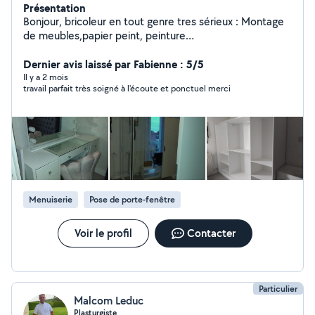
Présentation
Bonjour, bricoleur en tout genre tres sérieux : Montage
de meubles,papier peint, peinture
,plomberie,maçonnerie,remorque pour objets
encombrants, tonte de pelouse,etc. Je suis disponible
Dernier avis laissé par Fabienne : 5/5
n'esiter pas à me contacter. Merci à vous.
Il y a 2 mois
travail parfait très soigné à l'écoute et ponctuel merci
Menuiserie
Pose de porte-fenêtre
Voir le profil
Contacter
Particulier
Malcom Leduc
Plasturgiste