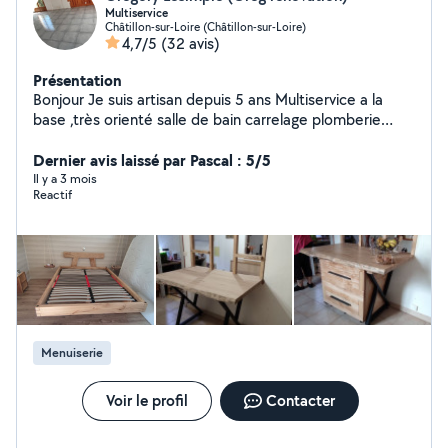
Multiservice
Châtillon-sur-Loire (Châtillon-sur-Loire)
4,7/5
(32 avis)
Présentation
Bonjour Je suis artisan depuis 5 ans Multiservice a la
base ,très orienté salle de bain carrelage plomberie
création complète de salle de bain carrelage sur des
grande surface faïence , crédence de cuisine Je fais
Dernier avis laissé par Pascal : 5/5
également de la peinture avec préparation du support
Il y a 3 mois
Reactif
Pose de parquet flottant Menuisier pour moi je peu
aussi faire tout meuble sur mesure .
Menuiserie
Voir le profil
Contacter