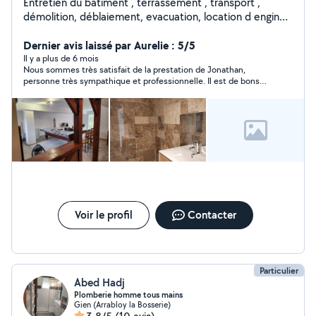
Entretien du bâtiment , terrassement , transport ,
démolition, déblaiement, evacuation, location d engin
avec chauffeur
Dernier avis laissé par Aurelie : 5/5
Il y a plus de 6 mois
Nous sommes très satisfait de la prestation de Jonathan,
personne très sympathique et professionnelle. Il est de bons
conseils et soigneux. Je l'ai déjà recommandé à ma sœur et le
recommanderais à d'autres personnes les yeux fermés.
Voir le profil
Contacter
Particulier
Abed Hadj
Plomberie homme tous mains
Gien (Arrabloy la Bosserie)