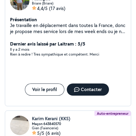
Briare (Briare)
4,4/5
(17 avis)
Présentation
Je travaille en déplacement dans toutes la France, donc
je propose mes service lors de mes week ends ou je ne
rentre pas a mon domicile ou fin de soirée.
Dernier avis laissé par Laitram : 5/5
Il y a 2 mois
Rien à redire ! Tres sympathique et compétent. Merci
Voir le profil
Contacter
Auto-entrepreneur
Karim Kerani (KKS)
Maçon 643840570
Gien (Faiencerie)
5/5
(6 avis)