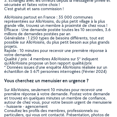
3. Echangez avec les offreurs depuis la messagerie privée et
sécurisée et faites votre choix !
C’est gratuit et sans commission !
AlloVoisins partout en France : 35 000 communes
représentées sur AlloVoisins, du plus petit village à la plus
grande ville, trouvez un membre à proximité de chez vous !
Efficace : Une demande postée toutes les 10 secondes, 3.6
millions de demandes postées par an
Généraliste : 1 250 types de besoins différents, tout est
possible sur AlloVoisins, du plus petit besoin aux plus grands
projets.
Rapide : 10 minutes pour recevoir une première réponse à
votre demande
Qualité / prix : 4 membres AlloVoisins sur 5* indiquent
qu’AlloVoisins propose un bon rapport qualité/prix
* Données issues d’une enquête AlloVoisins réalisée sur un
échantillon de 5 671 personnes interrogées (Février 2024)
Vous cherchez un menuisier en urgence ?
Sur AlloVoisins, seulement 10 minutes pour recevoir une
première réponse à votre demande. Postez votre demande
et trouvez en quelques minutes un membre de confiance,
autour de chez vous, pour votre besoin urgent de menuiserie
- huisserie - agencement
Consultez les profils des membres, professionnels ou
particuliers, qui vous ont contacté. Présentation, photos de