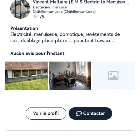
Vincent Maltaire (E.M.S Electricité Menuiserie Services)
Electricien , menuisier
Châtillon-sur-Loire (Châtillon-sur-Loire)
-/5
Présentation
Électricité, menuiserie, domotique, revêtements de
sols, doublage placo-platre.... pour tout travaux
n'hésitez pas a venir vous renseigner. Assurance
décennale, devis gratuit, étude de votre projet contact
Aucun avis pour l'instant
à favoriser : mail ou sms merci
Voir le profil
Contacter