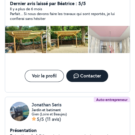
de parquet flottante,pose de carrelage ,et faïence,
Dernier avis laissé par Béatrice : 5/5
travaux de maçonnerie,travail propre et soigné, Je
Il y a plus de 6 mois
Parfait... Si nous devons faire les travaux qui sont reportés, je lui
pourrais vous fournir une facture si besoin,
confierai sans hésiter
Voir le profil
Contacter
Auto-entrepreneur
Jonathan Seris
Jardin et batiment
Gien (Loire et Beaujeu)
5/5
(11 avis)
Présentation