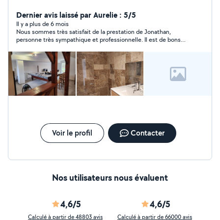
avec chauffeur
Dernier avis laissé par Aurelie : 5/5
Il y a plus de 6 mois
Nous sommes très satisfait de la prestation de Jonathan,
personne très sympathique et professionnelle. Il est de bons
conseils et soigneux. Je l'ai déjà recommandé à ma sœur et le
recommanderais à d'autres personnes les yeux fermés.
Voir le profil
Contacter
Nos utilisateurs nous évaluent
4,6/5
4,6/5
Calculé à partir de 48803 avis
Calculé à partir de 66000 avis