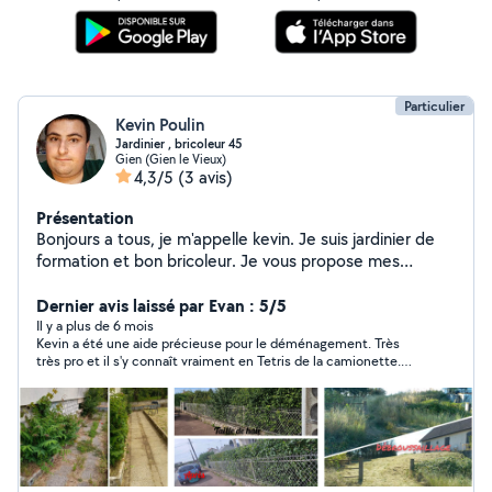
Particulier
Kevin Poulin
Jardinier , bricoleur 45
Gien (Gien le Vieux)
4,3/5
(3 avis)
Présentation
Bonjours a tous, je m'appelle kevin. Je suis jardinier de
formation et bon bricoleur. Je vous propose mes
services pour l'entretien courant et / ou ponctuels de
votre jardin . Mes prestations sont : Taille de haie Taille
Dernier avis laissé par Evan : 5/5
d'arbuste Tonte Debroussaillage Désherbage Plantation
Il y a plus de 6 mois
Kevin a été une aide précieuse pour le déménagement. Très
Montage de meuble Petite tache de plomberie (
très pro et il s'y connaît vraiment en Tetris de la camionette.
remplacement de siphon ). Petite de serrurerie ( pose
Très sympathique en plus :)
et / ou remplacement de canon de porte, serrure). Aide
au déménagement ( chargement et déchargement ).