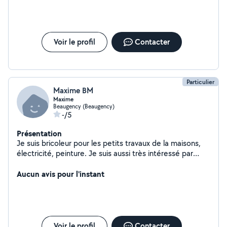
Voir le profil
Contacter
Particulier
Maxime BM
Maxime
Beaugency (Beaugency)
-/5
Présentation
Je suis bricoleur pour les petits travaux de la maisons,
électricité, peinture. Je suis aussi très intéressé par
l'extérieur, entretenir vos espaces verts pourrait me
convenir (tonte, taille des haie, entretien) A bientôt,
Aucun avis pour l'instant
pour vous filer un coup de main. Maxime.
Voir le profil
Contacter