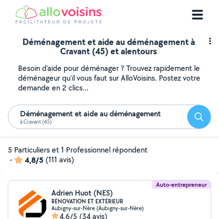
Déménagement et aide au déménagement à
Cravant (45) et alentours
Besoin d'aide pour déménager ? Trouvez rapidement le
déménageur qu'il vous faut sur AlloVoisins. Postez votre
demande en 2 clics...
Déménagement et aide au déménagement
Reche
à Cravant (45)
5 Particuliers et 1 Professionnel répondent
-
4,8/5
(111 avis)
Auto-entrepreneur
Adrien Huot (NES)
RÉNOVATION ET EXTÉRIEUR
Aubigny-sur-Nère (Aubigny-sur-Nère)
4,6/5
(34 avis)