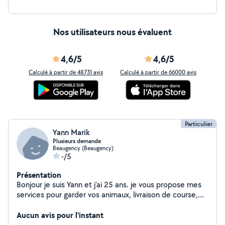
Nos utilisateurs nous évaluent
4,6/5
4,6/5
Calculé à partir de 48731 avis
Calculé à partir de 66000 avis
Particulier
Yann Marik
Plusieurs demande
Beaugency (Beaugency)
-/5
Présentation
Bonjour je suis Yann et j'ai 25 ans. je vous propose mes
services pour garder vos animaux, livraison de course,
aide aux déménagements et enlèvement de gravats et
de verts merci de me contacter
Aucun avis pour l'instant