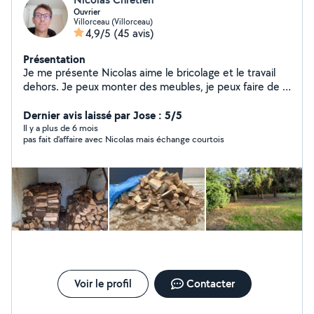
Ouvrier
Villorceau (Villorceau)
4,9/5
(45 avis)
Présentation
Je me présente Nicolas aime le bricolage et le travail
dehors. Je peux monter des meubles, je peux faire de la
petite plomberie.je peux aussi promener vos
chiens.fendre du bois.
Dernier avis laissé par Jose : 5/5
Il y a plus de 6 mois
pas fait d'affaire avec Nicolas mais échange courtois
Voir le profil
Contacter