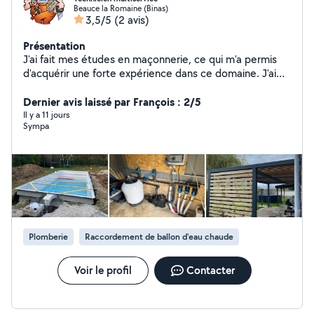
Beauce la Romaine (Binas)
3,5/5
(2 avis)
Présentation
J'ai fait mes études en maçonnerie, ce qui m'a permis
d'acquérir une forte expérience dans ce domaine. J'ai
travaillé pendant pas mal de temps dans le milieu
aquatique en tant que technicien et actuellement je
Dernier avis laissé par François : 2/5
suis technicien multiservice
Il y a 11 jours
Sympa
Plomberie
Raccordement de ballon d'eau chaude
Voir le profil
Contacter