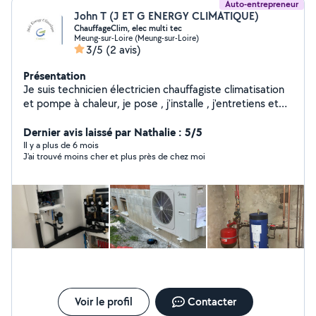
Auto-entrepreneur
John T (J ET G ENERGY CLIMATIQUE)
ChauffageClim, elec multi tec
Meung-sur-Loire (Meung-sur-Loire)
3/5
(2 avis)
Présentation
Je suis technicien électricien chauffagiste climatisation
et pompe à chaleur, je pose , j'installe , j'entretiens et
dépanne tout système de chauffage climatisation et
pompe à chaleur . Week-end et jour férié. Travail Très
Dernier avis laissé par Nathalie : 5/5
méticuleux . Avenant
Il y a plus de 6 mois
J'ai trouvé moins cher et plus près de chez moi
Voir le profil
Contacter