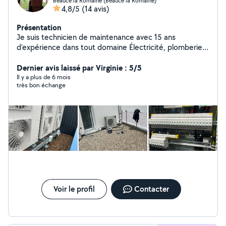
Beauce la Romaine (Beauce la Romaine)
4,8/5
(14 avis)
Présentation
Je suis technicien de maintenance avec 15 ans
d'expérience dans tout domaine Électricité, plomberie,
jardin, mécanique auto, remplacement écran
téléphones
Dernier avis laissé par Virginie : 5/5
Il y a plus de 6 mois
très bon échange
Voir le profil
Contacter