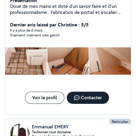
Présentation
Doué de mes mains et doté d'un savoir faire et d'un
professionnalisme . Fabrication de portail et escalier
métallique soudé Montage des meubles, plombier,
soudage, serrurier, bref diverses réparation je suis
Dernier avis laissé par Christine : 5/5
disponible et près à vous aider vous êtes dans le besoin
Il y a plus de 6 mois
Vraiment vraiment très gentil
et en difficulté. N'hésitez pas à me contacter .
Voir le profil
Contacter
Particulier
Emmanuel EMERY
Technicien tout domaine