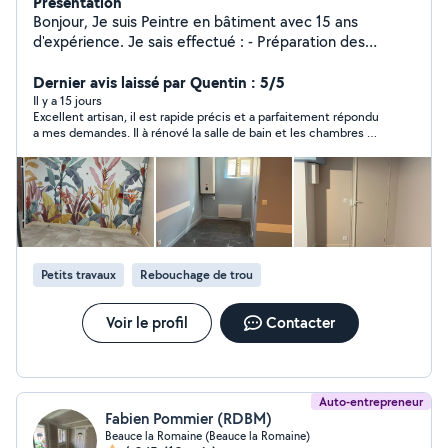
Présentation
Bonjour, Je suis Peintre en bâtiment avec 15 ans
d'expérience. Je sais effectué : - Préparation des
surfaces à peindre - Application de peinture et papier
peint - Travaux de finition - Réparation des murs et
Dernier avis laissé par Quentin : 5/5
plafond - Travaux de Ravalement et plafond Etc...
Il y a 15 jours
Excellent artisan, il est rapide précis et a parfaitement répondu
a mes demandes. Il à rénové la salle de bain et les chambres de
mon appartement. Carrelage / Enduit / Peinture / Parquet. J’ai
été tres satisfait. Je recommande!
Petits travaux
Rebouchage de trou
Voir le profil
Contacter
Auto-entrepreneur
Fabien Pommier (RDBM)
Beauce la Romaine (Beauce la Romaine)