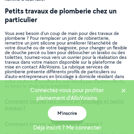
Petits travaux de plomberie chez un
particulier
Vous avez besoin d’un coup de main pour des travaux de
plomberie ? Pour remplacer un joint de robinetterie,
remettre un joint silicone pour améliorer l’étanchéité de
votre douche ou de votre baignoire, pour changer un flexible
de douche percé ou bien pour déboucher un lavabo ou des
toilettes, tournez-vous vers un ouvrier pour la réalisation des
travaux dans votre maison disponible sur la plateforme de
mise en contact AlloVoisins. La rubrique services de
plomberie présente différents profils de particuliers ou
d’auto-entrepreneurs en bricolage à domicile résidant dans
votre secteur. Consultez les avis laissés par d’autres clients
et faites le choix de la proximité.
Connectez-vous pour profiter
pleinement d'AlloVoisins
Comment trouver des clients en bricolage et petits
travaux ?
M'inscrire
Carte
Comment trouver un bricoleur à Cravant ?
Déjà inscrit ? Me connecter