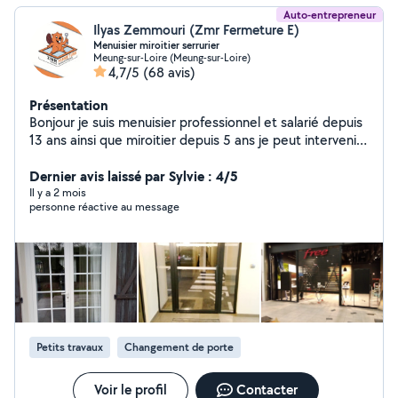
Auto-entrepreneur
Ilyas Zemmouri (Zmr Fermeture E)
Menuisier miroitier serrurier
Meung-sur-Loire (Meung-sur-Loire)
4,7/5
(68 avis)
Présentation
Bonjour je suis menuisier professionnel et salarié depuis
13 ans ainsi que miroitier depuis 5 ans je peut intervenir
pour changement de fenêtre, porte , véranda Bris de
glace , changement de serrure , mise en sécurité ,
Dernier avis laissé par Sylvie : 4/5
réglage de porte etc...
Il y a 2 mois
personne réactive au message
Petits travaux
Changement de porte
Voir le profil
Contacter