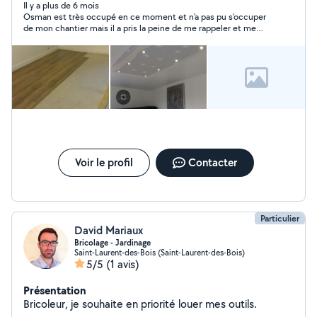
Il y a plus de 6 mois
Osman est très occupé en ce moment et n'a pas pu s'occuper
de mon chantier mais il a pris la peine de me rappeler et me
tenir informé. A défaut de pouvoir évaluer la qualité de son
travail, je confirme qu'il est correct et sérieux.
Voir le profil
Contacter
Particulier
David Mariaux
Bricolage - Jardinage
Saint-Laurent-des-Bois (Saint-Laurent-des-Bois)
5/5
(1 avis)
Présentation
Bricoleur, je souhaite en priorité louer mes outils.