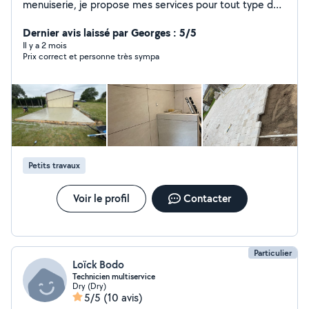
menuiserie, je propose mes services pour tout type de
menuiserie et travaux de bâtiment coulage de dalle
coffrage. Je suis également certifié pour les réparations
Dernier avis laissé par Georges : 5/5
de matériel auto porte ( tondeuse,tronçonneuse etc )
Il y a 2 mois
Prix correct et personne très sympa
Petits travaux
Voir le profil
Contacter
Particulier
Loïck Bodo
Technicien multiservice
Dry (Dry)
5/5
(10 avis)