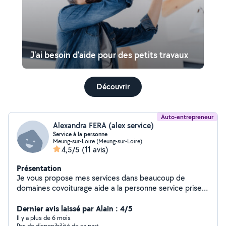
J'ai besoin d'aide pour des petits travaux
Découvrir
Auto-entrepreneur
Alexandra FERA (alex service)
Service à la personne
Meung-sur-Loire (Meung-sur-Loire)
4,5/5
(11 avis)
Présentation
Je vous propose mes services dans beaucoup de
domaines covoiturage aide a la personne service prise
en charge du service lors de réception ménage et bien
autre encore n hésitez pas
Dernier avis laissé par Alain : 4/5
Il y a plus de 6 mois
Pas de disponibilité de sa part