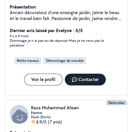
Présentation
Ancien décorateur d'une enseigne jardin, j'aime le beau
et le travail bien fait. Passionné de jardin, j'aime rendre
service. J'aime concevoir, réaliser de mes mains mais
aussi rendre "propre" un espace , qu'il soit en intérieur
Dernier avis laissé par Evelyne : 5/5
ou en extérieur.
Il y a 4 mois
Dommage je n ai pas eu de réponse Mais je ne veux pas le
pénaliser
Petits travaux
Démontage de meuble
Voir le profil
Contacter
Particulier
Raza Muhammad Ahsan
Peintre
Baule (Baule)
4,9/5
(7 avis)