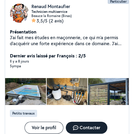
Particulier
Renaud Montaufier
Technicien multiservice
Beauce la Romaine (Binas)
3,5/5
(2 avis)
Présentation
J'ai fait mes études en maçonnerie, ce qui m'a permis
d'acquérir une forte expérience dans ce domaine. J'ai
travaillé pendant pas mal de temps dans le milieu
aquatique en tant que technicien et actuellement je
Dernier avis laissé par François : 2/5
suis technicien multiservice
Il y a 8 jours
Sympa
Petits travaux
Voir le profil
Contacter