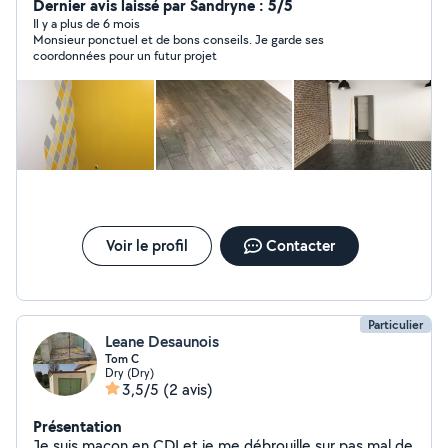
commerciaux ou faits sur mesure) - Pose de sols
Dernier avis laissé par Sandryne : 5/5
(carrelage, parquets) - Placo - Peinture - Salle de bain et
Il y a plus de 6 mois
Monsieur ponctuel et de bons conseils. Je garde ses
WC -
coordonnées pour un futur projet
Voir le profil
Contacter
Particulier
Leane Desaunois
Tom C
Dry (Dry)
3,5/5
(2 avis)
Présentation
Je suis maçon en CDI et je me débrouille sur pas mal de