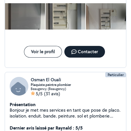
Voir le profil
Contacter
Particulier
Osman El Ouali
Plaquiste.peintre.plombier
Beaugency (Beaugency)
5/5
(31 avis)
Présentation
Bonjour je met mes services en tant que pose de placo.
isolation. enduit. bande. peinture. sol et plomberie
envoyer moi un message avec vos coordonnées et je
vous rappelerai merci cordialement osman
Dernier avis laissé par Raynald : 5/5