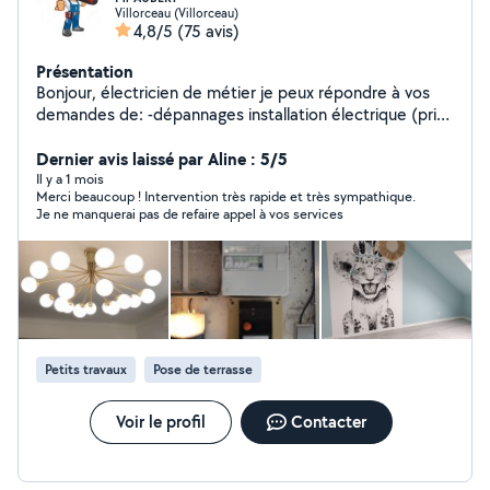
Villorceau (Villorceau)
4,8/5
(75 avis)
Présentation
Bonjour, électricien de métier je peux répondre à vos
demandes de: -dépannages installation électrique (prise
/eclairage, intérieur extérieur) -remplacement de
tableau électrique -motorisation de porte de garage -
Dernier avis laissé par Aline : 5/5
motorisation de portail -pose et câblage de visiophone -
Il y a 1 mois
Merci beaucoup ! Intervention très rapide et très sympathique.
montage et programmation delta dore -montage et
Je ne manquerai pas de refaire appel à vos services
programmation Netatmo -reparation volets electrique
-... Passionné de mécanique et de sports mécaniques,
j'effectue aussi l'entretien des véhicules, de la vidange
aux remplacements des freins (disques/plaquettes).
Motoculture, réglage carbu, dépannage en tout genre. -
petite plomberie (remplacement de robinetterie,
débouchage de sanitaire/évacuation d eau). Toutes ces
Petits travaux
Pose de terrasse
expériences font de moi "un touche à tout". Soigneux et
méticuleux, je fais de mon mieux pour vous satisfaire.
Voir le profil
Contacter