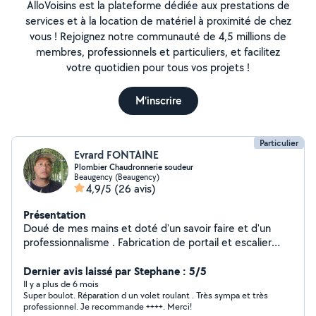
AlloVoisins est la plateforme dédiée aux prestations de
services et à la location de matériel à proximité de chez
vous ! Rejoignez notre communauté de 4,5 millions de
membres, professionnels et particuliers, et facilitez
votre quotidien pour tous vos projets !
M'inscrire
Particulier
Evrard FONTAINE
Plombier Chaudronnerie soudeur
Beaugency (Beaugency)
4,9/5
(26 avis)
Présentation
Doué de mes mains et doté d'un savoir faire et d'un
professionnalisme . Fabrication de portail et escalier
métallique soudé Montage des meubles, plombier,
soudage, serrurier, bref diverses réparation je suis
Dernier avis laissé par Stephane : 5/5
disponible et près à vous aider vous êtes dans le besoin
Il y a plus de 6 mois
Super boulot. Réparation d un volet roulant . Très sympa et très
et en difficulté. N'hésitez pas à me contacter .
professionnel. Je recommande ++++. Merci!