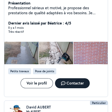
Présentation
Professionnel sérieux et motivé, je propose des
prestations de qualité adaptées à vos besoins. Je
travaille avec soin, ponctualité et transparence, dans le
respect des délais. Mon objectif : votre satisfaction
Dernier avis laissé par Béatrice : 4/5
grâce à un travail propre et durable.
Il y a 1 mois
Très réactif
Petits travaux
Pose de joints
Voir le profil
Contacter
Particulier
David AUBERT
Mr AUBERT