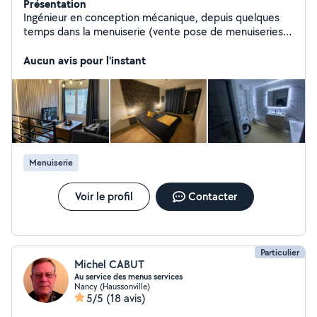
Présentation
Ingénieur en conception mécanique, depuis quelques
temps dans la menuiserie (vente pose de menuiseries
extérieures type fenêtres, portes d'entrée ect) J'ai ainsi
rénové ma maison de À à Z (voir photos)
Aucun avis pour l'instant
Menuiserie
Voir le profil
Contacter
Particulier
Michel CABUT
Au service des menus services
Nancy (Haussonville)
5/5
(18 avis)