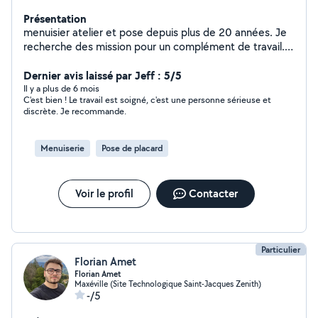
Présentation
menuisier atelier et pose depuis plus de 20 années. Je
recherche des mission pour un complément de travail.
Je peux poser des portes intérieur exterieur, fenetre. Je
réalise des travaux de rénovation bois et cloison sèche.
Dernier avis laissé par Jeff : 5/5
Pose et rénovation parquet. Réalisation et pose
Il y a plus de 6 mois
C'est bien ! Le travail est soigné, c'est une personne sérieuse et
d'agencement.
discrète. Je recommande.
Menuiserie
Pose de placard
Voir le profil
Contacter
Particulier
Florian Amet
Florian Amet
Maxéville (Site Technologique Saint-Jacques Zenith)
-/5