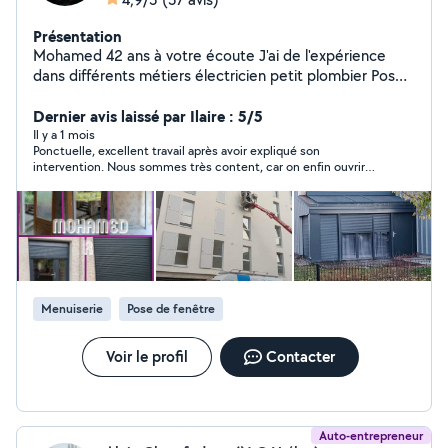
Présentation
Mohamed 42 ans à votre écoute J'ai de l'expérience
dans différents métiers électricien petit plombier Pose
de portes fenêtres porte de garage store volet bardage
ITE clôture portail e portillon une première visite avant
Dernier avis laissé par Ilaire : 5/5
de commencer les travaux
Il y a 1 mois
Ponctuelle, excellent travail après avoir expliqué son
intervention. Nous sommes très content, car on enfin ouvrir
une porte condamné depuis longtemps. Depuis la pièce à
changer n'était pas celle d'origine, pourtant il a réussi. Bravo
Mohamed 👏👏👏
Menuiserie
Pose de fenêtre
Voir le profil
Contacter
Auto-entrepreneur