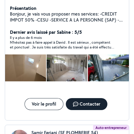
Présentation
Bonjour, je vais vous proposer mes services: -CREDIT
IMPOT 50% -CESU -SERVICE A LA PERSONNE (SAP) -
Jardinage, aménagement, espace vert -Tonte de
pelouse, débroussailleuse, motoculteur -Ramassage des
Dernier avis laissé par Sabine : 5/5
feuilles -Évacuation des déchets -Taille de haies,
Il y a plus de 6 mois
N'hésitez pas à faire appel à David . Il est sérieux , compétent
fruitiers, rosiers -Nettoyage de terrasses -Nettoyage de
et ponctuel . Je suis très satisfaite du travail qui a été effectué
l'aller -Bêchage, binage, et grillage -Entretien et
avec soin . De plus , David est une personne de confiance ,
Nettoyage des massifs -Massonerie, Bricolage, Peinture,
agréable et très sympathique . Je recommande à 100% et
Placo, Carrelage Je suis dans l'attente de vos
referai appel à ses services .
demandes. Cordialement.
Voir le profil
Contacter
Auto-entrepreneur
Samir Ferjani (SF PLOMBERIE 54)