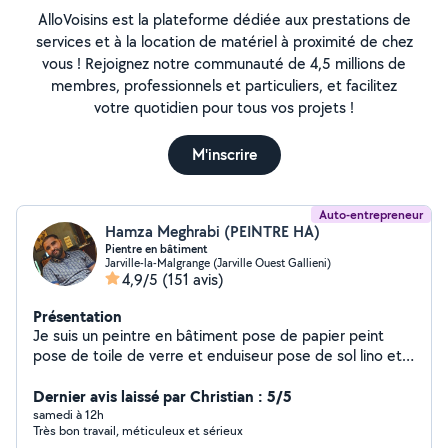
AlloVoisins est la plateforme dédiée aux prestations de
services et à la location de matériel à proximité de chez
vous ! Rejoignez notre communauté de 4,5 millions de
membres, professionnels et particuliers, et facilitez
votre quotidien pour tous vos projets !
M'inscrire
Auto-entrepreneur
Hamza Meghrabi (PEINTRE HA)
Pientre en bâtiment
Jarville-la-Malgrange (Jarville Ouest Gallieni)
4,9/5
(151 avis)
Présentation
Je suis un peintre en bâtiment pose de papier peint
pose de toile de verre et enduiseur pose de sol lino et
parquet Avec des expériences de 10 ans et qualité de
travail et sérieux
Dernier avis laissé par Christian : 5/5
samedi à 12h
Très bon travail, méticuleux et sérieux