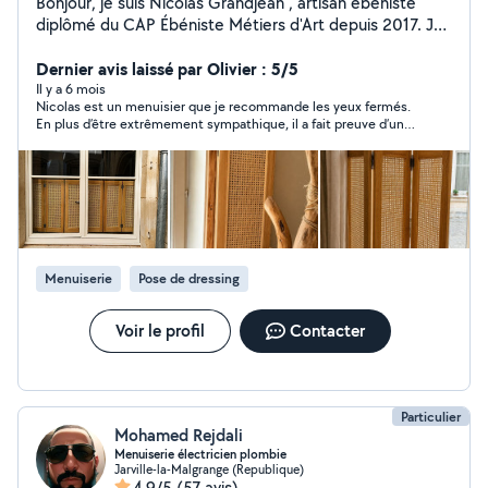
Bonjour, je suis Nicolas Grandjean , artisan ébéniste
diplômé du CAP Ébéniste Métiers d'Art depuis 2017. Je
mets mon savoir-faire au service de vos projets en
menuiserie/ébénisterie, qu'il s'agisse de créations
Dernier avis laissé par Olivier : 5/5
uniques, de rénovations ou de réparations. Je vous
Il y a 6 mois
Nicolas est un menuisier que je recommande les yeux fermés.
accompagne pour donner vie à vos idées avec un travail
En plus d’être extrêmement sympathique, il a fait preuve d’un
précis et soigné.
grand professionnalisme tout au long du chantier. Appliqué,
méticuleux et réfléchi, il a su relever un défi de taille avec brio.
La réalisation finale dépasse largement nos attentes. Un vrai
PRO, merci encore !
Menuiserie
Pose de dressing
Voir le profil
Contacter
Particulier
Mohamed Rejdali
Menuiserie électricien plombie
Jarville-la-Malgrange (Republique)
4,9/5
(57 avis)