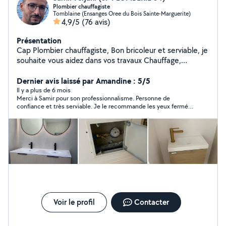
Plombier chauffagiste
Tomblaine (Ensanges Oree du Bois Sainte-Marguerite)
4,9/5
(76 avis)
Présentation
Cap Plombier chauffagiste, Bon bricoleur et serviable, je
souhaite vous aidez dans vos travaux Chauffage,
plomberie,Installation électrique , montage meuble en
Dernier avis laissé par Amandine : 5/5
kit Je met mes compétences à votre service.
Il y a plus de 6 mois
Merci à Samir pour son professionnalisme. Personne de
confiance et très serviable. Je le recommande les yeux fermés.
Je reviendrais vers lui sans hésitation.
Voir le profil
Contacter