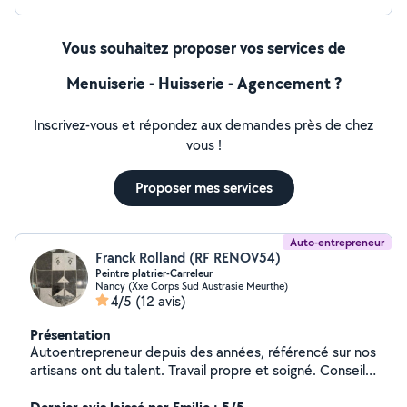
Vous souhaitez proposer vos services de
Menuiserie - Huisserie - Agencement ?
Inscrivez-vous et répondez aux demandes près de chez
vous !
Proposer mes services
Auto-entrepreneur
Franck Rolland (RF RENOV54)
Peintre platrier-Carreleur
Nancy (Xxe Corps Sud Austrasie Meurthe)
4/5
(12 avis)
Présentation
Autoentrepreneur depuis des années, référencé sur nos
artisans ont du talent. Travail propre et soigné. Conseils
sur les travaux pour vous rassurez et surtout ne pas
engager des dépenses inutiles.