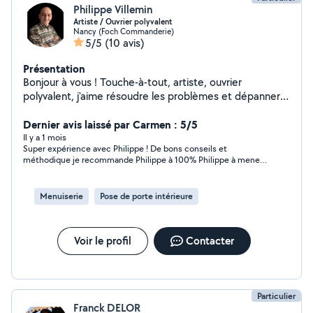
Philippe Villemin
Artiste / Ouvrier polyvalent
Nancy (Foch Commanderie)
5/5
(10 avis)
Présentation
Bonjour à vous ! Touche-à-tout, artiste, ouvrier
polyvalent, j'aime résoudre les problèmes et dépanner.
Et parce qu'il s'agit d'une activité où le relationnel est le
point d'orgue, j'aime à privilégier la communication et la
Dernier avis laissé par Carmen : 5/5
bonne entente. Aussi je vous propose mes services et
Il y a 1 mois
Super expérience avec Philippe ! De bons conseils et
mon inventivité, avec sérieux, courtoisie et bien sûr
méthodique je recommande Philippe à 100% Philippe à mener
sympathie. À très bientôt !
à bien les réparations dans mon appartement et je le remercie
pour tout le travail accompli.
Menuiserie
Pose de porte intérieure
Voir le profil
Contacter
Particulier
Franck DELOR