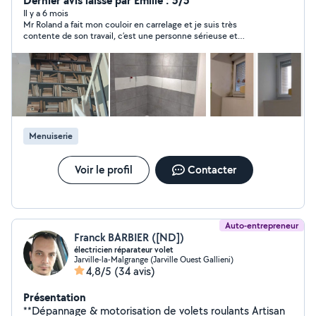
Dernier avis laissé par Emilie : 5/5
Il y a 6 mois
Mr Roland a fait mon couloir en carrelage et je suis très
contente de son travail, c’est une personne sérieuse et
méticuleuse vous pouvez lui faire confiance
Menuiserie
Voir le profil
Contacter
Auto-entrepreneur
Franck BARBIER ([ND])
électricien réparateur volet
Jarville-la-Malgrange (Jarville Ouest Gallieni)
4,8/5
(34 avis)
Présentation
**Dépannage & motorisation de volets roulants Artisan