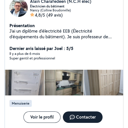
Alain Charafedeen (N.C.H élec)
Électricien du bâtiment
Nancy (Colline Boudonville)
4,8/5
(49 avis)
Présentation
J'ai un diplôme d'électricité EEB (Électricité
d'équipements du bâtiment). Je suis professeur de
physique et chimie.j'ai travail comme prof 20ans. Je
peux installer ou rénover l'électricité domestique. Je
Dernier avis laissé par Joel : 5/5
peux faire un schéma électrique pour la maison. Je peux
Il y a plus de 6 mois
Super gentil et professionnel
faire un devis.
Menuiserie
Voir le profil
Contacter