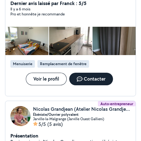
communique aucun tarif sans échange ni connaissance
Dernier avis laissé par Franck : 5/5
exacte du besoin. Je me déplace sur le département.
Il y a 6 mois
Pro et honnête je recommande
MERCI DE RÉPONDRE AUX PROPOSITIONS QUI VOUS
SONT FAITES RAPPEL : Les demandes en privé par un
client se trouvant hors de notre périmètre
géographique ne peuvent pas avoir une réponse.
Menuiserie
Remplacement de fenêtre
Voir le profil
Contacter
Auto-entrepreneur
Nicolas Grandjean (Atelier Nicolas Grandjean)
Ébéniste/Ouvrier polyvalent
Jarville-la-Malgrange (Jarville Ouest Gallieni)
5/5
(5 avis)
Présentation