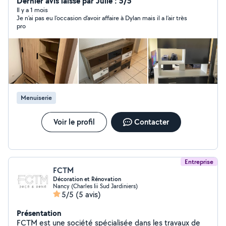
Dernier avis laissé par Julie : 5/5
Il y a 1 mois
Je n’ai pas eu l’occasion d’avoir affaire à Dylan mais il a l’air très
pro
Menuiserie
Voir le profil
Contacter
Entreprise
FCTM
Décoration et Rénovation
Nancy (Charles Iii Sud Jardiniers)
5/5
(5 avis)
Présentation
FCTM est une société spécialisée dans les travaux de