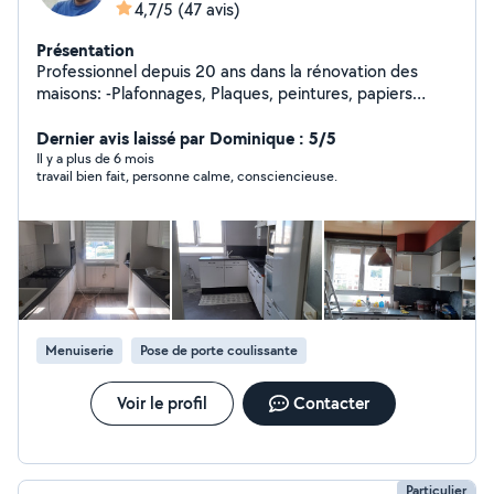
4,7/5
(47 avis)
Présentation
Professionnel depuis 20 ans dans la rénovation des
maisons: -Plafonnages, Plaques, peintures, papiers
peint. -Montage de meubles/cuisine en kit. -Montage de
portes. -parquet et carrelage. -conseils en architecture
Dernier avis laissé par Dominique : 5/5
d'intérieure ( agencement, aménagement...). -
Il y a plus de 6 mois
travail bien fait, personne calme, consciencieuse.
intervention sur les petits soucis d'un espace de vie (
petites électricité et plomberie, fixer des objets aux
murs : cadres ,triangles ...).
Menuiserie
Pose de porte coulissante
Voir le profil
Contacter
Particulier