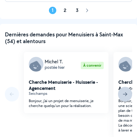
1
2
3
Page
suivante
Dernières demandes pour Menuisiers à Saint-Max
(54) et alentours
Michel T.
A
À convenir
postée hier
p
Cherche Menuiserie - Huisserie -
Cherche 
Agencement
Agencem
Seichamps
Nancy (Ou
Bonjour, j'ai un projet de menuiserie, je
Bonjour, j
cherche quelqu'un pour la réalisation.
une scie ci
plan de trav
besoin d'in
de ma machi
La découpe 
à laver et l