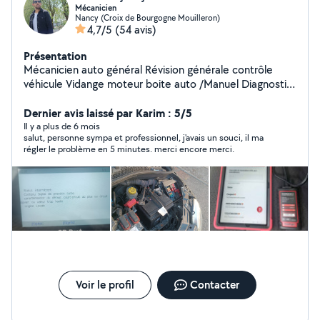
Mécanicien
Nancy (Croix de Bourgogne Mouilleron)
4,7/5
(54 avis)
Présentation
Mécanicien auto général Révision générale contrôle
véhicule Vidange moteur boite auto /Manuel Diagnostic
Anti démarrage Changement distri .l'embrayage
Véhicule essence ou diesel
Dernier avis laissé par Karim : 5/5
Il y a plus de 6 mois
salut, personne sympa et professionnel, j'avais un souci, il ma
régler le problème en 5 minutes. merci encore merci.
Voir le profil
Contacter