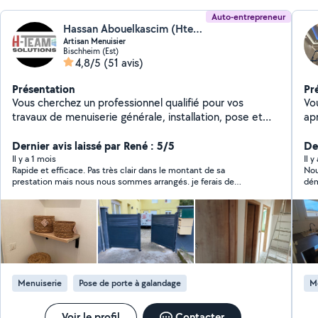
Auto-entrepreneur
Hassan Abouelkascim (Hteam solution)
Artisan Menuisier
Bischheim (Est)
4,8/5
(51 avis)
Présentation
Pr
Vous cherchez un professionnel qualifié pour vos
Vo
travaux de menuiserie générale, installation, pose et
ap
entretien de fermetures intérieures et extérieures ? H-
habitation?? 
TEAM SOLUTIONS est là pour répondre à vos besoins
Dernier avis laissé par René : 5/5
un
Der
avec expertise et dévouement. Services proposés : -
en
Il y a 1 mois
Il 
Rapide et efficace. Pas très clair dans le montant de sa
Nou
Menuiserie générale : Des solutions sur mesure pour
int
prestation mais nous nous sommes arrangés. je ferais de
dém
vos projets de construction ou de rénovation,
l'
nouveau appel à lui si besoin est.
app
garantissant qualité et durabilité. - Installation et pose
Nos
travail
de fermetures : Portes, fenêtres, volets - Travaux de
int
cet
serrurerie : des services professionnels pour la
Ré
sécurisation de vos espaces, incluant la réparation et
Ré
l'installation de serrures. - Montage et démontage de
meu
meubles - Installation ou rénovation de cuisine pour
dou
Menuiserie
Pose de porte à galandage
M
une cuisine fonctionnelle et esthétique. Entrez en
mo
contact avec H-TEAM SOLUTIONS dès aujourd'hui
por
pour discuter de vos projets et obtenir un devis gratuit.
me
Voir le profil
Contacter