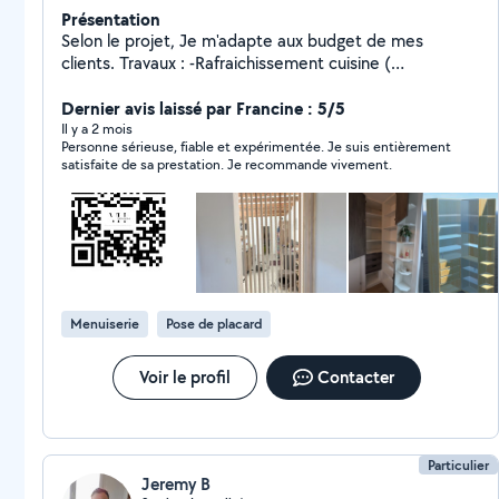
Présentation
Selon le projet, Je m'adapte aux budget de mes
clients. Travaux : -Rafraichissement cuisine (
changement de façades, Plan de travail, changement
d'évier/robinetterie, installation de nouvelle hotte -
Dernier avis laissé par Francine : 5/5
Réalisation de placard, dressing sous pente/mansarde,
Il y a 2 mois
Personne sérieuse, fiable et expérimentée. Je suis entièrement
adapté à vos idées Ainsi que la fabrication de meubles
satisfaite de sa prestation. Je recommande vivement.
sur-mesure, de toute forme et finition. -Pose de
parquet stratifié. De même que le ponçage et
vitrification dans les règles d'art. - Petits travaux de
plomberie -Travaux d' électricité (intérieur et extérieur)
Que ce soit pour du petit bricolage ou un projet plus
important, n'hésitez pas à me contacter.
Menuiserie
Pose de placard
Voir le profil
Contacter
Particulier
Jeremy B