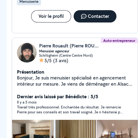
Menuiserie
Voir le profil
Contacter
Auto-entrepreneur
Pierre Rouault (Pierre ROUAULT)
Menuisier agenceur
Schiltigheim (Centre Centre Nord)
5/5
(3 avis)
Présentation
Bonjour, Je suis menuisier spécialisé en agencement
intérieur sur mesure. Je viens de déménager en Alsace
et je souhaite développer mon activité grâce a allo
voisins. Je suis capable de réaliser la
Dernier avis laissé par Bénédicte : 5/5
conception/fabrication et la pose de mobilier sur
Il y a 5 mois
Travail très professionnel. Enchantée du résultat. Je remercie
mesure. Je suis aussi capable de faire du montage de
Pierre pour ses conseils et son travail soigné. Je n hésiterai pas
meuble/réparation de meuble.
à refaire appel à ses services si besoin.