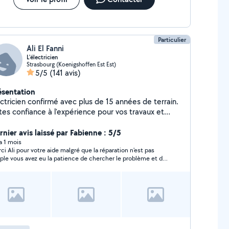
ttant, contre-collé. - Pose de cuisine. - Rénovation
 bureaux ou commerces. - Aménagement des
mbles. Nous réalisant tout type de dépannage24/24
Particulier
Ali El Fanni
L'électricien
Strasbourg (Koenigshoffen Est Est)
5/5
(141 avis)
ésentation
ectricien confirmé avec plus de 15 années de terrain.
tes confiance à l'expérience pour vos travaux et
pannages électriques.
rnier avis laissé par Fabienne : 5/5
 a 1 mois
ci Ali pour votre aide malgré que la réparation n'est pas
ple vous avez eu la patience de chercher le problème et de
trouver. Nous allons espérer que le fonctionnement du volet
ctrique puisse à nouveau se faire après votre deuxième
sage en fin de semaine. Avec un peu de chance ça va
cher. merci d'avance pour votre intervention