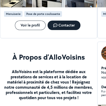
Menuiserie
Pose de porte coulissante
M
Voir le profil
Contacter
À Propos d’AlloVoisins
Pr
AlloVoisins est la plateforme dédiée aux
No
prestations de services et à la location de
vos
matériel à proximité de chez vous ! Rejoignez
tous
notre communauté de 4,5 millions de membres,
: Peinture mur et plafond Carrelage Montage de
De
meubl
Il y
professionnels et particuliers, et facilitez votre
per
petits 
quotidien pour tous vos projets !
votr
Tonte d