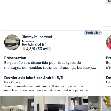
M
Particulier
Jimmy Muharremi
Menuisier
Hœnheim (Sud Est)
4,8/5
(53 avis)
Présentation
Pr
Bonjour, Je suis disponible pour tous types de
Bonjour, Monteu
montages de meubles (cuisines, dressings, bureaux).
d'
Également pour la pose de parquet. Je peux vous aider
fen
si vous avez besoin de gros bras étant véhiculé. Sur
Dernier avis laissé par André : 5/5
lo
Der
Strasbourg et aux alentours. Cordialement Jimmy
bri
Il y a 2 mois
Il 
Je recommande vivement Jimmy ! Il s'est occupé de mon
Je
éga
meuble extérieur avec beaucoup de soin. C’est une personne
J'
sérieuse, ponctuelle et très bosseuse. On sent qu'il aime le
un trav
travail bien fait. Vous pouvez lui faire confiance les yeux fermés.
int