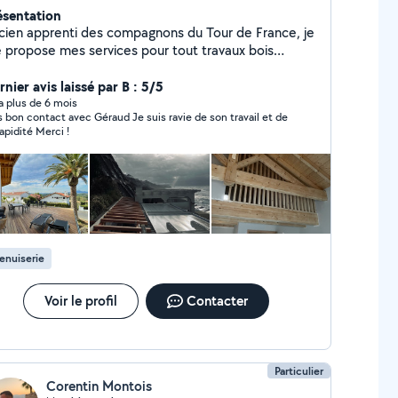
ésentation
cien apprenti des compagnons du Tour de France, je
 propose mes services pour tout travaux bois
gencement, terrasse, pergola, volets, charpente,
zzanine)
nier avis laissé par B : 5/5
y a plus de 6 mois
s bon contact avec Géraud Je suis ravie de son travail et de
sa rapidité Merci !
enuiserie
Voir le profil
Contacter
Particulier
Corentin Montois