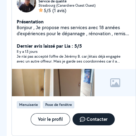
Service de qualité
Strasbourg (Canardiere Ouest Ouest)
5/5
(1 avis)
Présentation
Bonjour , Je propose mes services avec 18 années
d'expériences pour le dépannage , rénovation , remise
en état et pose : - des volets roulants ( neuf ,
remplacement, réparation de la motorisation, tablier). -
Dernier avis laissé par Lia : 5/5
des volets battants (ponçage , peinture , lasure et
Il y a 13 jours
Je n'ai pas accepté l'offre de Jérémy B. car j'étais déjà engagée
réparation) . - de portes et fenêtres ( réglages,
avec un autre offreur. Mais je garde ses coordonnées car il a
réparations et pose ) - de changement de vitrage . - de
été très précis dans son offre. Peut-être une prochaine fois
portes intérieures ,de parquets et plinthes. - pose de
moustiquaires. - pose de store extérieur, intérieur. -
petits travaux de menuiserie et serrurerie . - montage
de meubles. - petits travaux extérieurs ( pelouse ,
mauvaises herbes , taille de haie , déchetterie ) Mes
atouts : écoute , travail soigné, tarif honnête ,
Menuiserie
Pose de fenêtre
réactivité . N'hésitez pas à m'écrire pour échanger sur
vos besoins et projets . Cordialement Jérémy
Voir le profil
Contacter