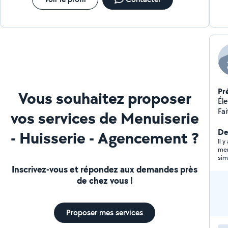
H-TEAM SOLUTIONS est un partenaire de confiance
flo
pour tous vos besoins en menuiserie et installation.
de
co
7j7
Pr
Vous souhaitez proposer
Él
Fai
vos services de Menuiserie
dé
De
- Huisserie - Agencement ?
Il y
mer
sim
la 
Inscrivez-vous et répondez aux demandes près
éle
de chez vous !
pas
mar
Proposer mes services