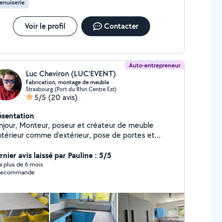
enuiserie
Voir le profil
Contacter
Auto-entrepreneur
Luc Cheviron (LUC'EVENT)
Fabrication, montage de meuble
Strasbourg (Port du Rhin Centre Est)
5/5
(20 avis)
ésentation
r, poseur et créateur de meuble
intérieur comme d'extérieur, pose de portes et
êtres, électricité, plomberie, serrurerie, gestion
cative, entretien de logement, réparation et
nier avis laissé par Pauline : 5/5
colage, installation accessoire auto. Je peux
y a plus de 6 mois
 recommande
lement donner des cours sur l'utilisation d'outillage
interviens rapidement avec professionnalisme et pour
ail bien fait. Je garantie également mes
erventions.