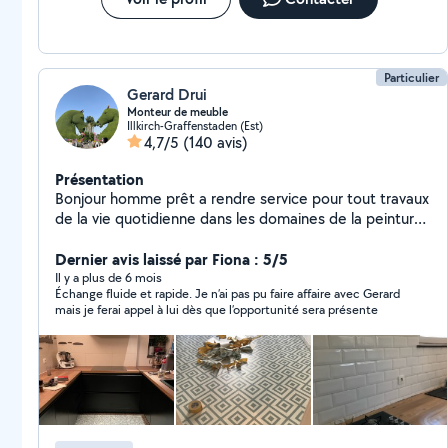
Particulier
Gerard Drui
Monteur de meuble
Illkirch-Graffenstaden (Est)
4,7/5
(140 avis)
Présentation
Bonjour homme prêt a rendre service pour tout travaux
de la vie quotidienne dans les domaines de la peinture
carrelage plomberie,montage de cuisine et beaucoup
d autres choses sympathiques et dynamiques travail
Dernier avis laissé par Fiona : 5/5
soigné propre et bien faits
Il y a plus de 6 mois
Échange fluide et rapide. Je n’ai pas pu faire affaire avec Gerard
mais je ferai appel à lui dès que l’opportunité sera présente