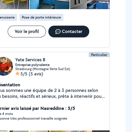
enuiserie
Pose de porte intérieure
Voir le profil
Contacter
Particulier
Yate Services B
Entreprise polyvalente
Strasbourg (Montagne Verte Sud Est)
5/5
(5 avis)
ésentation
us sommes une équipe de 2 à 3 personnes selon
 besoins, réactifs et sérieux, prête à intervenir pour
 vos projets, petits ou grands. Chantier & Bricolage
rnier avis laissé par Nasreddine : 5/5
es et aménagements Construction d'armoires ou
 a 4 mois
sonne très professionnel travaille soignée
objets en bois Entretien et rénovation légère de
e maison ou appartement Jardinage & extérieur :
e pelouse Taille de haies et arbustes