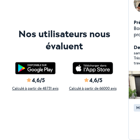
Pr
Bonjour, Professio
Nos utilisateurs nous
pr
pergo
évaluent
store
Der
Pos
sam
Trè
et d
tra
de stores Régl
des
menuis
eff
4,6/5
4,6/5
N'
Calculé à partir de 48731 avis
Calculé à partir de 66000 avis
proje
Co
M