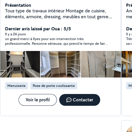
Présentation
Pr
Tous type de travaux intérieur Montage de cuisine,
An
éléments, armoire, dressing, meubles en tout genre
me
Plombrie ,installation vasque wc... Électricité installation
(a
électroménager Placo et réaménagement intérieur
Dernier avis laissé par Oua : 5/5
me
Der
Il y a 26 jours
Il 
un grand merci à Ilyes pour son intervention très
Trè
professionnelle. Personne sérieuse, qui prend le temps de faire
les choses à la perfection.
Menuiserie
Pose de porte coulissante
M
Voir le profil
Contacter