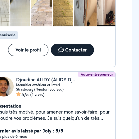
toyage extérieur et aménagement Cuisine à
ts : baklava, tiramisu, trilece Apéritifs :
, brick, mini-wraps Différents plats savoureux
fure femme à domicile : Coupe droite ou des
plaquage, lissage simple Boucles
enuiserie
, tresses collées (sans rajouts) Autres services
s : Nettoyage, aide au déménagement,
éparations simples et assistance
Voir le profil
Contacter
otidienne
Auto-entrepreneur
Djoudine ALIDY (ALIDY Djoudine)
Menuisier extérieur et interi
Strasbourg (Neudorf Sud Sud)
5/5
(1 avis)
ésentation
 suis très motivé, pour amener mon savoir-faire, pour
soudre vos problèmes. Je suis quelqu'un de très
spectueuses et professionnelles. Je suis très
nuelle, pour bricoler et montrer mes compétences.
nier avis laissé par Joly : 5/5
y a plus de 6 mois