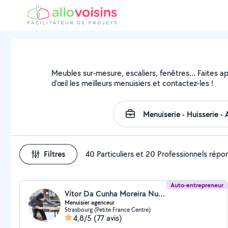
Meubles sur-mesure, escaliers, fenêtres... Faites a
d'œil les meilleurs menuisiers et contactez-les !
Filtres
40 Particuliers et 20 Professionnels rép
Auto-entrepreneur
Vítor Da Cunha Moreira Nunes (VHservices)
Menuisier agenceur
Strasbourg (Petite France Centre)
4,8/5
(77 avis)