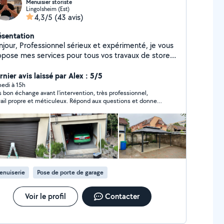
Menuisier storiste
Lingolsheim (Est)
4,3/5
(43 avis)
ésentation
nnel sérieux et expérimenté, je vous
opose mes services pour tous vos travaux de stores,
las et volets roulants. Mes prestations : Pose de
s extérieurs et intérieurs Installation de pergolas
nier avis laissé par Alex : 5/5
e et remplacement de volets roulants Réparation
edi à 15h
s bon échange avant l'intervention, très professionnel,
épannage de motorisations Changement de toiles
vail propre et méticuleux. Répond aux questions et donne
ages et entretien Petits travaux de
 conseils. A recommander !
erie et finitions Je travaille avec soin et
icacité afin de vous garantir un résultat de qualité.
hésitez pas à me contacter pour discuter de votre
t ou obtenir un devis. À bientôt ! Cordialement
rentin.
enuiserie
Pose de porte de garage
Voir le profil
Contacter