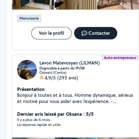
Menuiserie
Voir le profil
Contacter
Auto-entrepreneur
Levon Matevosyan (LILMAN)
Disponible à partir du 19/08
Ostwald (Centre)
4,9/5
(293 avis)
Présentation
Bonjour à toutes et à tous. Homme dynamique, sérieux
et motivé pour vous aider avec l'expérience. -
Déménagement. -Évacuation de déchets. -
Manutention. -Livraison. -Montage de meubles en kit. -
Dernier avis laissé par Oksana : 5/5
Bricolage et multiservices. -Rénovation. MERCI et à
Il y a plus de 6 mois
La réponse rapide et utile.
bientôt.