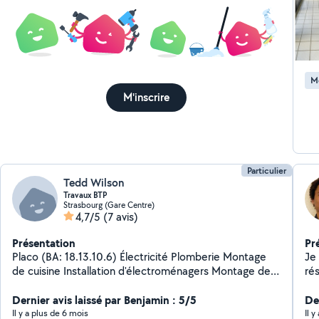
Net
domicile : Desser
salade
Coif
pointes Chignon, 
M
wavy
M'inscrire
polyvalent
rangement R
qu
Particulier
Tedd Wilson
Travaux BTP
Strasbourg (Gare Centre)
4,7/5
(7 avis)
Présentation
Pr
Placo (BA: 18.13.10.6) Électricité Plomberie Montage
Je
de cuisine Installation d'électroménagers Montage de
ré
meubles Merci pour votre confiance
re
Dernier avis laissé par Benjamin : 5/5
ma
Der
Il y a plus de 6 mois
Il 