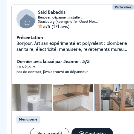
Particulier
Saïd Babadris
Rénover, dépanner, installer..
Strasbourg (Koenigshoffen Ouest Nord-Ouest)
5/5
(171 avis)
Présentation
Bonjour, Artisan expérimenté et polyvalent : plomberie
sanitaire, électricité, menuiserie, revêtements muraux
et sol, peinture... Je peux vous proposer mes services.
Travail soigné et de qualité, devis gratuit.
Dernier avis laissé par Jeanne : 5/5
Cordialement.
Il y a 9 jours
pas de contact, j'avais trouvé un dépanneur
Menuiserie
Voir le profil
Contacter