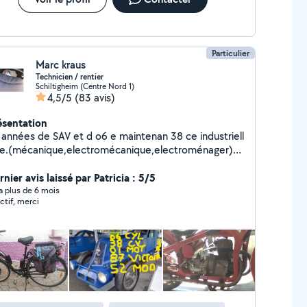
Particulier
Marc kraus
Technicien / rentier
Schiltigheim (Centre Nord 1)
4,5/5
(83 avis)
ésentation
 années de SAV et d o6 e maintenan 38 ce industriell
 e.(mécanique,electromécanique,electroménager)
r 87 iculturel dans le resp 52 ect d'autrui, j'apprécie
réciprocité .
nier avis laissé par Patricia : 5/5
y a plus de 6 mois
ctif, merci