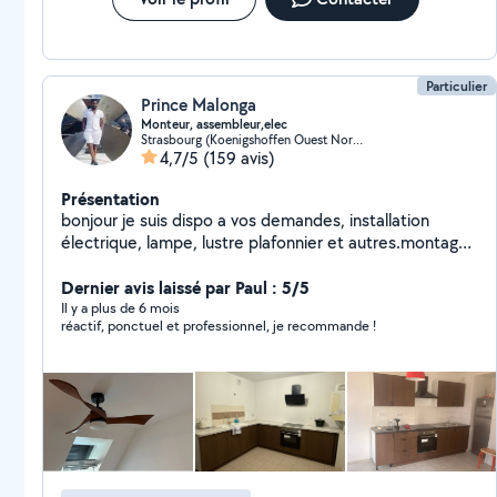
Particulier
Prince Malonga
Monteur, assembleur,elec
Strasbourg (Koenigshoffen Ouest Nord-Ouest)
4,7/5
(159 avis)
Présentation
bonjour je suis dispo a vos demandes, installation
électrique, lampe, lustre plafonnier et autres.montage
des meubles, kit ,cuisine découpe de plan de travail et
plomberie
Dernier avis laissé par Paul : 5/5
Il y a plus de 6 mois
réactif, ponctuel et professionnel, je recommande !