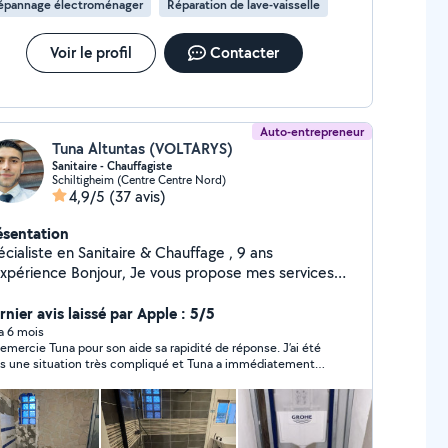
épannage électroménager
Réparation de lave-vaisselle
Voir le profil
Contacter
Auto-entrepreneur
Tuna Altuntas (VOLTARYS)
Sanitaire - Chauffagiste
Schiltigheim (Centre Centre Nord)
4,9/5
(37 avis)
ésentation
cialiste en Sanitaire & Chauffage , 9 ans
e Bonjour, Je vous propose mes services
les domaines suivants Sanitaire & Chauffage
llation et remplacement : climatisation - ballon
rnier avis laissé par Apple : 5/5
ermo - chaudières - chauffe-eau - radiateurs -
 a 6 mois
remercie Tuna pour son aide sa rapidité de réponse. J’ai été
inetterie - WC - douches - Parois - baignoires -
s une situation très compliqué et Tuna a immédiatement
isations - meubles. Entretien et dépannage :
it. Il sait de quoi il parle il connaît son travail. On se revoit
matisation - pompe à chaleur - recherche de fuites -
rapidement pour donner suite . Vous méritez le succès.
sembouage - débouchage - remplacement de joints
ces défectueuses. Mes engagements : - Travail