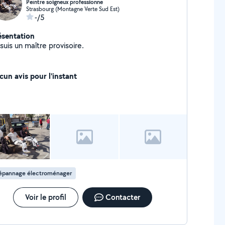
Peintre soıgneux professıonne
Strasbourg (Montagne Verte Sud Est)
-/5
ésentation
suis un maître provisoire.
cun avis pour l'instant
épannage électroménager
Voir le profil
Contacter