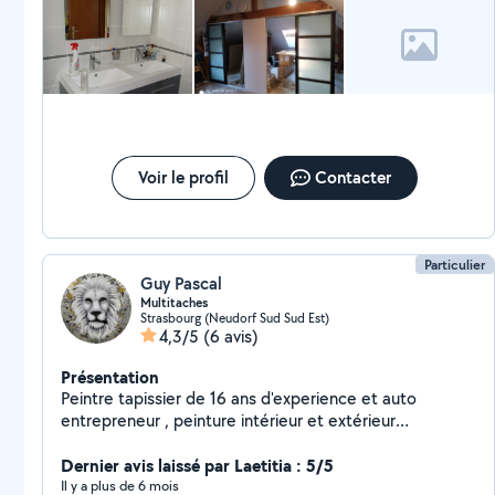
Voir le profil
Contacter
Particulier
Guy Pascal
Multitaches
Strasbourg (Neudorf Sud Sud Est)
4,3/5
(6 avis)
Présentation
Peintre tapissier de 16 ans d'experience et auto
entrepreneur , peinture intérieur et extérieur
tapisserie, déco,pose parquet stratifiés devis sous
24h00
Dernier avis laissé par Laetitia : 5/5
Il y a plus de 6 mois