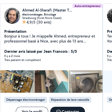
Auto-entrepreneur
Ahmed Al-Sharafi (Master Tech)
électroménager, Bricolage
Strasbourg (Foret Noire Ouest)
4,9/5
(30 avis)
Présentation
Pr
Bonjour à tous ! Je m'appelle Ahmed, entrepreneur et
Te
professionnel basé à Nice, avec plus de 13 ans
Vo
d'expérience en ingénierie industrielle, commerce et
de
gestion de projets. Passionné par les solutions
Dernier avis laissé par Jean Francois : 5/5
qu
Der
innovantes, je propose mes compétences pour
de 
Il y a 2 mois
Il 
Tres patient et compétent
Trè
accompagner vos projets personnels et professionnels.
su
Les services que je propose : Études de faisabilité :
eff
Analyses économiques, plans stratégiques et conseils
dis
personnalisés. Création et suivi de projets : Gestion
de 
complète, optimisation des opérations et suivi
rigoureux. Services techniques : Installation,
maintenance et amélioration d'équipements industriels
et automatisés. Assistance pratique : Réparations
Dépannage électroménager
Réparation de lave-vaisselle
D
électriques, montage de meubles et travaux de
bricolage. Pourquoi me choisir ? Mon expertise en
entrepreneuriat et en gestion garantit des solutions
Voir le profil
Contacter