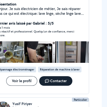
ésentation
our. Je suis électricien de métier, Je sais réparer
s ce qui est électrique: lave linge, sèche linge lave
sselle, four etc. et faire installation électrique de A à
nier avis laissé par Gabriel : 5/5
 a 1 mois
s réactif et professionnel. Quelqu'un de confiance, merci
ore.
épannage électroménager
Réparation de machine à laver
Voir le profil
Contacter
Particulier
Yusif Piriyev