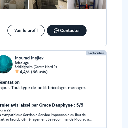
gné & finitions de qualité - Réactif & devis rapide -
seil personnalisé et solutions adaptées - Prix
ractifs
Voir le profil
Contacter
Particulier
Mourad Mejiev
Bricolage
Schiltigheim (Centre Nord 2)
4,4/5
(36 avis)
ésentation
njour. Tout type de petit bricolage, ménager.
rnier avis laissé par Grace Dauphyne : 5/5
di à 22h
hique Serviable Service impeccable du lieu de
t au lieu du déménagement Je recommande Mourad à
0%