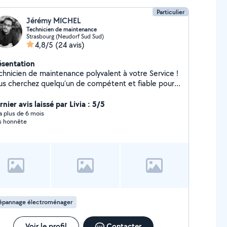
Particulier
Jérémy MICHEL
Technicien de maintenance
Strasbourg (Neudorf Sud Sud)
4,8/5
(24 avis)
ésentation
chnicien de maintenance polyvalent à votre Service !
us cherchez quelqu'un de compétent et fiable pour
s travaux chez vous ? Technicien de maintenance
alifié, je vous accompagne dans vos petits travaux
nier avis laissé par Livia : 5/5
bricolage, de réparations ou d'embellissement. Je
y a plus de 6 mois
s honnête
is là pour répondre à vos besoins avec soin et
icacité, en m'adaptant à vos projets. Toujours
ponible et à l'écoute, je m'engage à fournir un travail
qualité pour vous simplifier la vie.
épannage électroménager
Voir le profil
Contacter