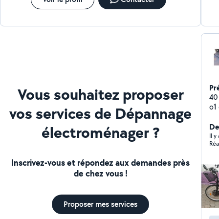
efficaces, adaptées à vos besoins et réalisées dans les
délais. Contactez-moi pour réaliser vos idées avec
succès, que ce soit pour des projets petits, moyens ou
grands !
Pr
Vous souhaitez proposer
40
o1
vos services de Dépannage
Plu
la 
Der
électroménager ?
Il 
Réa
Inscrivez-vous et répondez aux demandes près
de chez vous !
Proposer mes services