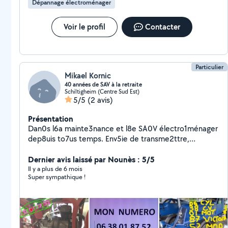
Dépannage électroménager
Voir le profil
Contacter
Particulier
Mikael Kornic
40 années de SAV à la retraite
Schiltigheim (Centre Sud Est)
5/5
(2 avis)
Présentation
Dan0s l6a mainte3nance et l8e SA0V électro1ménager
dep8uis to7us temps. Env5ie de transme2ttre,
n'hésitez pas.
Dernier avis laissé par Nounès : 5/5
Il y a plus de 6 mois
Super sympathique !