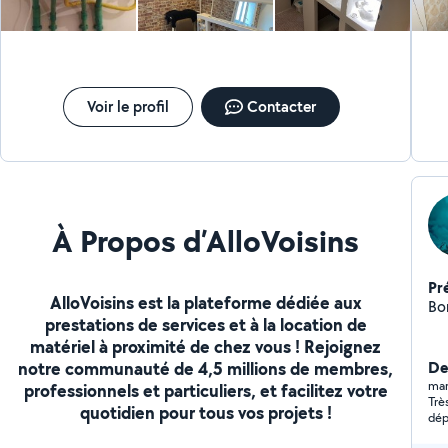
soi
Con
att
Voir le profil
Contacter
À Propos d’AlloVoisins
Pr
AlloVoisins est la plateforme dédiée aux
Bo
prestations de services et à la location de
matériel à proximité de chez vous ! Rejoignez
notre communauté de 4,5 millions de membres,
De
mar
professionnels et particuliers, et facilitez votre
Très sympat
quotidien pour tous vos projets !
dépar
10