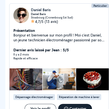
Particulier
Daniel Baris
Daniel Baris
Strasbourg (Cronenbourg Est Sud)
4,7/5
(13 avis)
Présentation
Bonjour et bienvenue sur mon profil ! Moi c'est Daniel,
un jeune technicien électroménager passionné par son
métier ! Si vous avez besoin de mes services, n'hésitez
pas ;)
Dernier avis laissé par Jean : 5/5
Il y a 2 mois
Rapide et efficace
Dépannage électroménager
Réparation de machine à laver
Voir le profil
Contacter