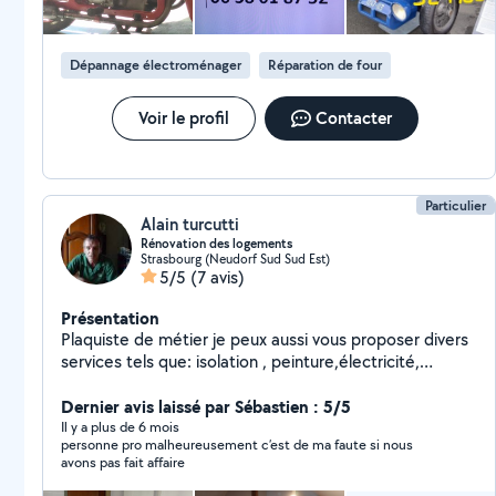
Dépannage électroménager
Réparation de four
Voir le profil
Contacter
Particulier
Alain turcutti
Rénovation des logements
Strasbourg (Neudorf Sud Sud Est)
5/5
(7 avis)
Présentation
Plaquiste de métier je peux aussi vous proposer divers
services tels que: isolation , peinture,électricité,
jardinage montage de meubles , installations diverses
Etc....N'hésitez pas à me contacter pour d'autres
Dernier avis laissé par Sébastien : 5/5
renseignements.
Il y a plus de 6 mois
personne pro malheureusement c’est de ma faute si nous
avons pas fait affaire