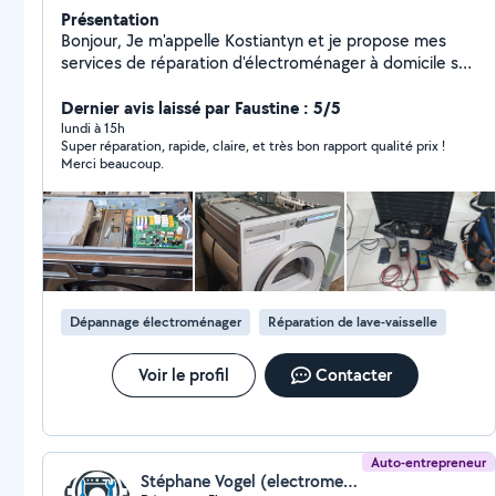
Présentation
Bonjour, Je m'appelle Kostiantyn et je propose mes
services de réparation d'électroménager à domicile sur
Strasbourg et les alentours. J'ai plusieurs années
d'expérience dans le dépannage et l'entretien des
Dernier avis laissé par Faustine : 5/5
machines à laver, lave-vaisselle, plaques de cuisson,
lundi à 15h
Super réparation, rapide, claire, et très bon rapport qualité prix !
fours et autres appareils du quotidien. Fiable, ponctuel
Merci beaucoup.
et attentif, je m'efforce toujours de trouver une
solution rapide et adaptée, avec des explications
claires sur la panne et la réparation. N'hésitez pas à me
contacter pour un dépannage ou un conseil, je serai
ravi de vous aider.
Dépannage électroménager
Réparation de lave-vaisselle
Voir le profil
Contacter
Auto-entrepreneur
Stéphane Vogel (electromenager vogel)