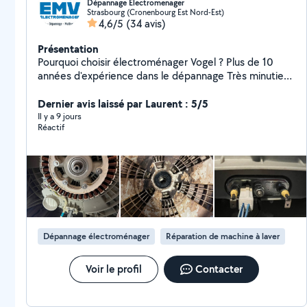
Dépannage Electromenager
Strasbourg (Cronenbourg Est Nord-Est)
4,6/5
(34 avis)
Présentation
Pourquoi choisir électroménager Vogel ? Plus de 10
années d'expérience dans le dépannage Très minutieux
et passionné par mon métier La réussite est le point
central de mon domaine 97% de réparation en
Dernier avis laissé par Laurent : 5/5
moyenne Chez emv tout se répare !! dépannage
Il y a 9 jours
Réactif
électroménager toutes marques à domicile Lave-
vaisselle lave-linge four frigo plaque de cuisson
N'hésitez pas à me contacter Professionnel aguerri à
l'écoute du client
Dépannage électroménager
Réparation de machine à laver
Voir le profil
Contacter