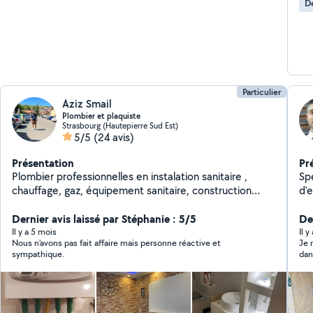
D
Particulier
Aziz Smail
Plombier et plaquiste
Strasbourg (Hautepierre Sud Est)
5/5
(24 avis)
Présentation
Pr
Plombier professionnelles en instalation sanitaire ,
Spé
chauffage, gaz, équipement sanitaire, construction
d'expérienc
maçonnerie revêtement des murs et décoration
dans 
placoplâtre ,..et nettoyage industriel
Dernier avis laissé par Stéphanie : 5/5
Insta
De
Th
Il y a 5 mois
Il y
Nous n'avons pas fait affaire mais personne réactive et
Je 
rob
sympathique.
dan
canal
réag
cli
dé
et piè