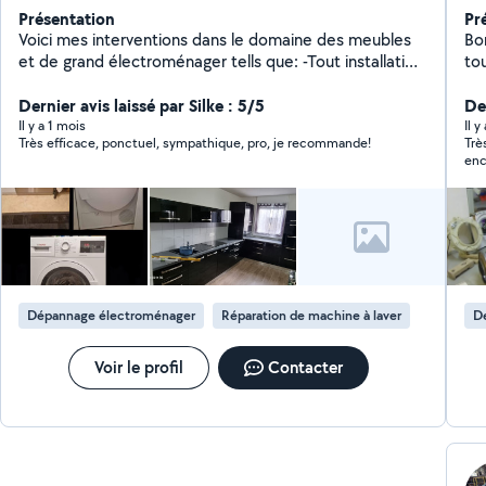
Présentation
Pr
Voici mes interventions dans le domaine des meubles
Bonj
et de grand électroménager tells que: -Tout installation
tou
de meuble -Cuisine -Rideaux -Luminaires -Salle de bain -
vai
Bibliothèque -Bureau -TV support -Lit -Armoire -lave
Dernier avis laissé par Silke : 5/5
Z
Der
vaisselle - machine à laver - sèche-linge -four Les tarifs
Il y a 1 mois
Il y
Très efficace, ponctuel, sympathique, pro, je recommande!
Trè
sont très abordable par rapport aux prix des SAV. Pour
enc
plus d'informations contacter par message.
Dépannage électroménager
Réparation de machine à laver
D
Voir le profil
Contacter