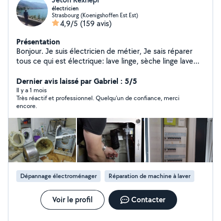
électricien
Strasbourg (Koenigshoffen Est Est)
4,9/5
(159 avis)
Présentation
Bonjour. Je suis électricien de métier, Je sais réparer
tous ce qui est électrique: lave linge, sèche linge lave
vaisselle, four etc. et faire installation électrique de A à
Z
Dernier avis laissé par Gabriel : 5/5
Il y a 1 mois
Très réactif et professionnel. Quelqu'un de confiance, merci
encore.
Dépannage électroménager
Réparation de machine à laver
Voir le profil
Contacter