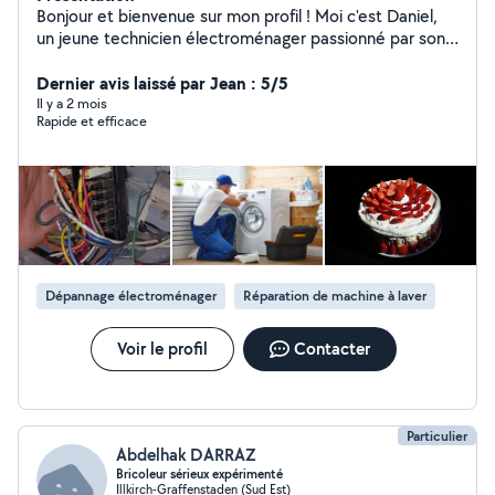
Bonjour et bienvenue sur mon profil ! Moi c'est Daniel,
un jeune technicien électroménager passionné par son
métier ! Si vous avez besoin de mes services, n'hésitez
pas ;)
Dernier avis laissé par Jean : 5/5
Il y a 2 mois
Rapide et efficace
Dépannage électroménager
Réparation de machine à laver
Voir le profil
Contacter
Particulier
Abdelhak DARRAZ
Bricoleur sérieux expérimenté
Illkirch-Graffenstaden (Sud Est)