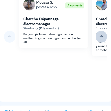
Moussa S.
R
À convenir
postée à 12:27
p
Cherche Dépannage
Cherche
électroménager
électro
Strasbourg (Polygone Est)
Strasbourg
Bonjour, j'ai besoin d'un frigorifié pour
Bonjour, j'
mettre du gaz a mon frigo merci un budge
couteau. J'
30
maintenant 
y a une fui
et recharge