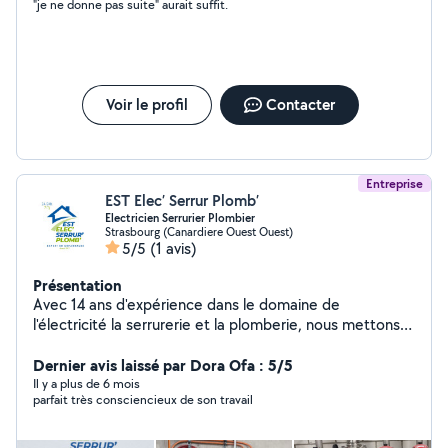
"je ne donne pas suite" aurait suffit.
Voir le profil
Contacter
Entreprise
EST Elec’ Serrur Plomb’
Electricien Serrurier Plombier
Strasbourg (Canardiere Ouest Ouest)
5/5
(1 avis)
Présentation
Avec 14 ans d'expérience dans le domaine de
l'électricité la serrurerie et la plomberie, nous mettons
notre savoir-faire au service des particuliers et des
professionnels. Que ce soit pour des installations
Dernier avis laissé par Dora Ofa : 5/5
neuves, des rénovations, du dépannage ou de la mise
Il y a plus de 6 mois
parfait très consciencieux de son travail
en conformité, nous garantissons un travail soigné,
sécurisé et conforme aux normes en vigueur. Faites
appel à nous pour des solutions électriques fiables et