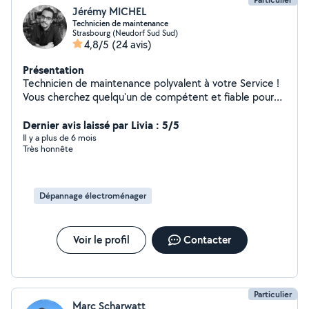
Jérémy MICHEL
Technicien de maintenance
Strasbourg (Neudorf Sud Sud)
4,8/5
(24 avis)
Présentation
Technicien de maintenance polyvalent à votre Service !
Vous cherchez quelqu'un de compétent et fiable pour
des travaux chez vous ? Technicien de maintenance
qualifié, je vous accompagne dans vos petits travaux de
Dernier avis laissé par Livia : 5/5
bricolage, de réparations ou d'embellissement. Je suis là
Il y a plus de 6 mois
Très honnête
pour répondre à vos besoins avec soin et efficacité, en
m'adaptant à vos projets. Toujours disponible et à
l'écoute, je m'engage à fournir un travail de qualité pour
vous simplifier la vie.
Dépannage électroménager
Voir le profil
Contacter
Particulier
Marc Scharwatt