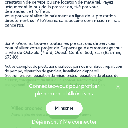
prestation de service ou une location de matériel. Payez
uniquement le prix de la prestation, fixé par vous,
demandeur, et l’offreur.
Vous pouvez réaliser le paiement en ligne de la prestation
directement sur AlloVoisins, sans aucune commission ni frais
bancaires.
Sur AlloVoisins, trouvez toutes les prestations de services
pour réaliser votre projet de Dépannage électroménager sur
la ville de Ostwald (Nord, Ouest, Centre, Sud, Est) (Bas-rhin,
67540)
Autres exemples de prestations réalisées par nos membres : réparation
de pompe, réparation de gazinière, installation d'appareil
électroménager, réparation de micro-ondes, réparation de plaque de
cuisson, changement de filtre d'un appareil électroménager,
changement de courroie, changement de plaque à induction, ..
Connectez-vous pour profiter
pleinement d'AlloVoisins
Villes proches
M'inscrire
Carte
Ayant le plus de résultats, dans le même département
Déjà inscrit ? Me connecter