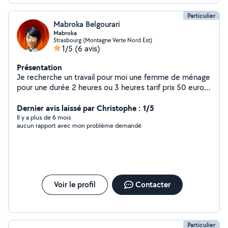
Particulier
Mabroka Belgourari
Mabroka
Strasbourg (Montagne Verte Nord Est)
1/5
(6 avis)
Présentation
Je recherche un travail pour moi une femme de ménage
pour une durée 2 heures ou 3 heures tarif prix 50 euro
une fois chez vous appartement maison chez vous
uniquement à Strasbourg
Dernier avis laissé par Christophe : 1/5
Il y a plus de 6 mois
aucun rapport avec mon problème demandé
Voir le profil
Contacter
Particulier