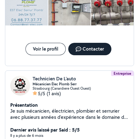
durables
Voir le profil
Contacter
Entreprise
Technicien De L’auto
Mécanicien Élec Plomb Serr
Strasbourg (Canardiere Ouest Ouest)
5/5
(1 avis)
Présentation
Je suis mécanicien, électricien, plombier et serrurier
avec plusieurs années d'expérience dans le domaine du
bâtiment et de la maintenance. Polyvalent, rigoureux et
réactif, j'interviens sur une large gamme de travaux
Dernier avis laissé par Said : 5/5
allant de l'installation et la réparation de systèmes
Il y a plus de 6 mois