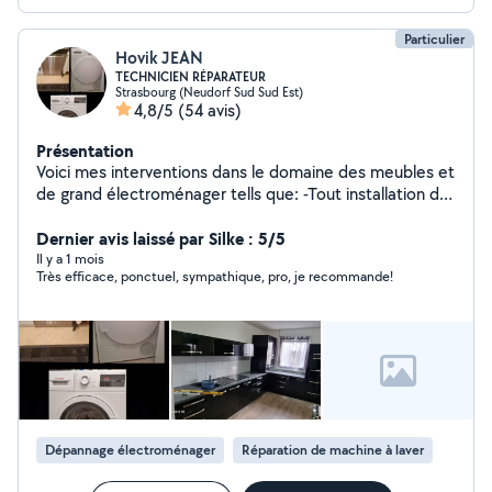
Particulier
Hovik JEAN
TECHNICIEN RÉPARATEUR
Strasbourg (Neudorf Sud Sud Est)
4,8/5
(54 avis)
Présentation
Voici mes interventions dans le domaine des meubles et
de grand électroménager tells que: -Tout installation de
meuble -Cuisine -Rideaux -Luminaires -Salle de bain -
Bibliothèque -Bureau -TV support -Lit -Armoire -lave
Dernier avis laissé par Silke : 5/5
vaisselle - machine à laver - sèche-linge -four Les tarifs
Il y a 1 mois
Très efficace, ponctuel, sympathique, pro, je recommande!
sont très abordable par rapport aux prix des SAV. Pour
plus d'informations contacter par message.
Dépannage électroménager
Réparation de machine à laver