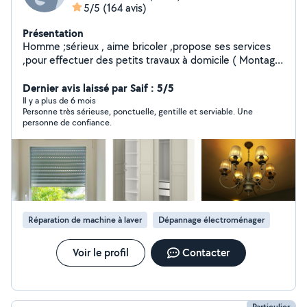
5/5
(164 avis)
Présentation
Homme ;sérieux , aime bricoler ,propose ses services
,pour effectuer des petits travaux à domicile ( Montage
des meubles, électricité, réparation, plombier,
peinture,entretien, ménage,...), transport, aide à
Dernier avis laissé par Saif : 5/5
domicile.
Il y a plus de 6 mois
Personne très sérieuse, ponctuelle, gentille et serviable. Une
personne de confiance.
Réparation de machine à laver
Dépannage électroménager
Voir le profil
Contacter
Particulier