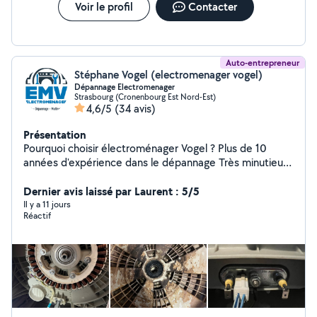
Voir le profil
Contacter
Auto-entrepreneur
Stéphane Vogel (electromenager vogel)
Dépannage Electromenager
Strasbourg (Cronenbourg Est Nord-Est)
4,6/5
(34 avis)
Présentation
Pourquoi choisir électroménager Vogel ? Plus de 10
années d'expérience dans le dépannage Très minutieux
et passionné par mon métier La réussite est le point
central de mon domaine 97% de réparation en
Dernier avis laissé par Laurent : 5/5
moyenne Chez emv tout se répare !! dépannage
Il y a 11 jours
Réactif
électroménager toutes marques à domicile Lave-
vaisselle lave-linge four frigo plaque de cuisson N'hésitez
pas à me contacter Professionnel aguerri à l'écoute du
client