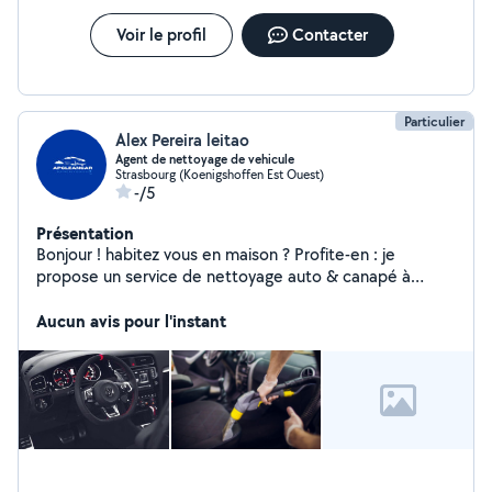
Voir le profil
Contacter
Particulier
Alex Pereira leitao
Agent de nettoyage de vehicule
Strasbourg (Koenigshoffen Est Ouest)
-/5
Présentation
Bonjour ! habitez vous en maison ? Profite-en : je
propose un service de nettoyage auto & canapé à
domicile, sans que tu aies à te déplacer. Je viens avec
tout le matériel, et je m'occupe de tout, sur place.
Aucun avis pour l'instant
Intérieur auto, canapé, tapis, fauteuils Si vous souhaitez
un rdv je reste disponible en DM. ou sur Instagram :
ApCleanCar