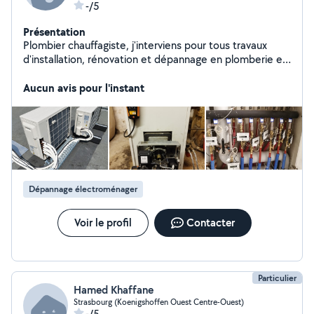
-/5
Présentation
Plombier chauffagiste, j'interviens pour tous travaux
d'installation, rénovation et dépannage en plomberie et
chauffage. Intervention également pour travaux de
bricolage, montage de meubles et cuisine, et réparation
Aucun avis pour l'instant
d'électroménager. Service sérieux et réactif.
Dépannage électroménager
Voir le profil
Contacter
Particulier
Hamed Khaffane
Strasbourg (Koenigshoffen Ouest Centre-Ouest)
-/5