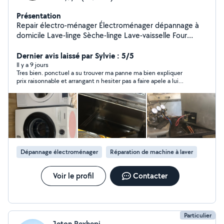
Présentation
Repair électro-ménager Électroménager dépannage à
domicile Lave-linge Sèche-linge Lave-vaisselle Four
Micro-Ondes Cuisinière Plaque-électrique Induction
Dernier avis laissé par Sylvie : 5/5
Hotte de cuisine Congélateur Réfrigérateur etc.
Il y a 9 jours
Tres bien. ponctuel a su trouver ma panne ma bien expliquer
prix raisonnable et arrangant n hesiter pas a faire apele a lui
pour ma part c est sans aucun souci que je reprendrai
Dépannage électroménager
Réparation de machine à laver
Voir le profil
Contacter
Particulier
Jeton Rexhepi