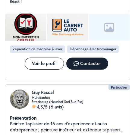
Réactif
électriques et de plomberie, à l'entretien et au
dépannage de serrures et d'équipements mécaniques.
Grâce à ma formation technique et mon expérience de
terrain, je suis capable de diagnostiquer rapidement les
pannes, proposer des solutions efficaces et assurer des
interventions de qualité, dans le respect des normes de
sécurité. un service fiable, soigné et adapté aux besoins
de chaque client, que ce soit pour des travaux en neuf,
Réparation de machine à laver
Dépannage électroménager
en rénovation ou en urgence.
Voir le profil
Contacter
Particulier
Guy Pascal
Multitaches
Strasbourg (Neudorf Sud Sud Est)
4,3/5
(6 avis)
Présentation
Peintre tapissier de 16 ans d'experience et auto
entrepreneur , peinture intérieur et extérieur tapisserie,