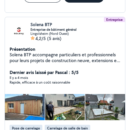
À chaque problème, il y a Une, voire Plusieurs solutions !
Si on aime ce qu'on fait et qu'on bosse
consciencieusement, les finances viendront tout seul ^^
Entreprise
Solena BTP
Entreprise de bâtiment général
Lingolsheim (Nord Ouest)
4,2/5
(5 avis)
Présentation
Solena BTP accompagne particuliers et professionnels
pour leurs projets de construction neuve, extensions et
travaux structurels, avec une exécution rigoureuse et
conforme aux DTU. Notre priorité : solidité, précision et
Dernier avis laissé par Pascal : 5/5
respect des délais. Construction neuve : Construction
Il y a 4 mois
Rapide, efficace à un coût raisonnable
de maisons individuelles Construction de garages
Extensions de maison Élévation de murs porteurs
Planchers béton et dalles Maçonnerie générale :
Fondations et semelles filantes Murs en agglos, briques
ou béton armé Poteaux, chaînages, linteaux Seuils,
appuis de fenêtres ️Ouverture de mur porteur &
modification structurelle : Étude avec bureau d'étude
partenaire Pose IPN / HEA / HEB Création de baies
Pose de carrelage
Carrelage de salle de bain