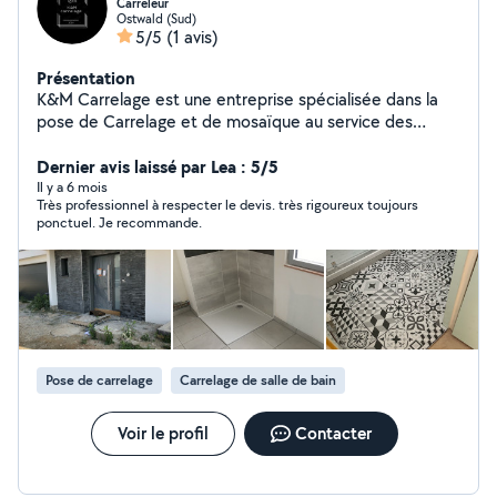
Carreleur
Ostwald (Sud)
5/5
(1 avis)
Présentation
K&M Carrelage est une entreprise spécialisée dans la
pose de Carrelage et de mosaïque au service des
particuliers et des professionnels. Auto entrepreneur,
passionné par mon métier, je mets mon expertise et
Dernier avis laissé par Lea : 5/5
mon sens du détail au cœur de chaque projet en neuf
Il y a 6 mois
Très professionnel à respecter le devis. très rigoureux toujours
comme rénovation. J'interviens pour tout type de
ponctuel. Je recommande.
travaux avec un engagement constant sur la qualité des
finition, le respect des délais et la satisfaction client,
chaque chantier est réalisé avec sérieux, propreté et
conseil personnalisé afin de garantir un résultat durable
et esthétique. Prestation: Pose de carrelage sol, murs.
Pose de mosaïque salle de bain, douche à l'italienne,
crédence. Rénovation de salle de bain, faïence.
Pose de carrelage
Carrelage de salle de bain
Terrasse et carrelage extérieur. Devis gratuit, travail,
signé, conseil personnalisé.
Voir le profil
Contacter