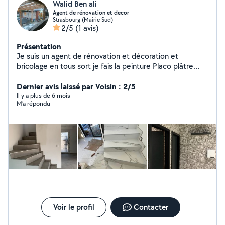
Walid Ben ali
Agent de rénovation et decor
Strasbourg (Mairie Sud)
2/5
(1 avis)
Présentation
Je suis un agent de rénovation et décoration et
bricolage en tous sort je fais la peinture Placo plâtre
bande lissage décoration avec lumière ou son déco en
marbre crépis ravalement de façade isolation carrelage
Dernier avis laissé par Voisin : 2/5
parquets marbre résine et d'autres petits réparations je
Il y a plus de 6 mois
M’a répondu
suis à votre disposition cordialement
Voir le profil
Contacter