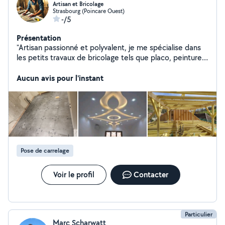
Artisan et Bricolage
Strasbourg (Poincare Ouest)
-/5
Présentation
"Artisan passionné et polyvalent, je me spécialise dans
les petits travaux de bricolage tels que placo, peinture,
carrelage et bien plus. Avec un grand souci du détail et
un engagement sincère envers mes clients, je
Aucun avis pour l'instant
transforme vos idées en réalité avec soin et précision.
Chaque projet est pour moi l'occasion de créer un
espace qui vous ressemble, en apportant qualité,
fiabilité et un service à la hauteur de vos attentes.
Confiez-moi vos travaux, et ensemble, donnons vie à
vos projets !"
Pose de carrelage
Voir le profil
Contacter
Particulier
Marc Scharwatt