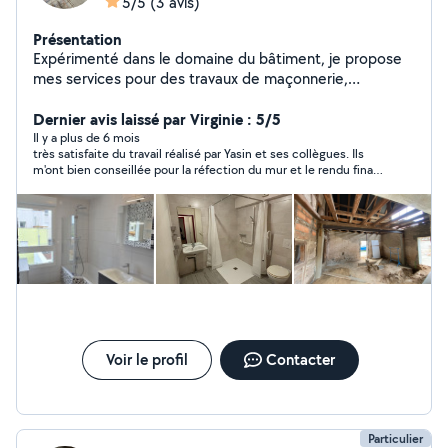
5/5
(3 avis)
Présentation
Expérimenté dans le domaine du bâtiment, je propose
mes services pour des travaux de maçonnerie,
rénovation intérieure et extérieur, peinture, carrelage,
démolition, jardinage, plomberie et électricité. Sérieux,
Dernier avis laissé par Virginie : 5/5
ponctuel et méticuleux, je m'engage à fournir un travail
Il y a plus de 6 mois
très satisfaite du travail réalisé par Yasin et ses collègues. Ils
soigné et de qualité. N'hésitez pas à me contacter pour
m'ont bien conseillée pour la réfection du mur et le rendu final
échanger sur votre projet.
est très bien.
Voir le profil
Contacter
Particulier