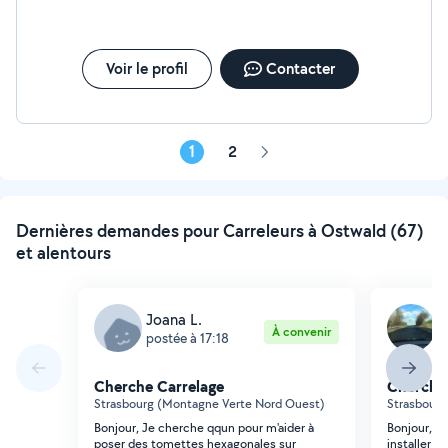
Voir le profil
Contacter
1
2
Page
suivante
Dernières demandes pour Carreleurs à Ostwald (67)
et alentours
Joana L.
Z
À convenir
postée à 17:18
p
Cherche Carrelage
Cherche 
Strasbourg (Montagne Verte Nord Ouest)
Strasbourg
Bonjour, Je cherche qqun pour m'aider à
Bonjour, J'
poser des tomettes hexagonales sur
installer t