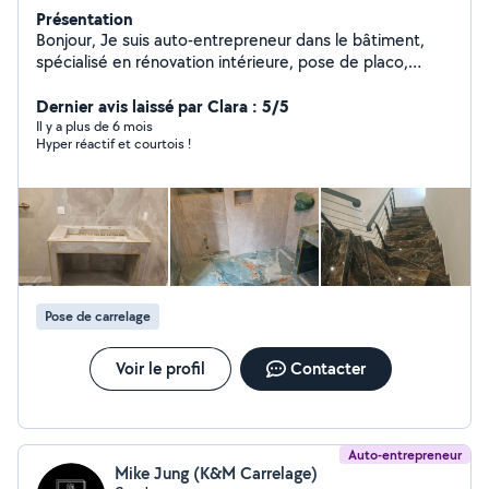
Présentation
Bonjour, Je suis auto-entrepreneur dans le bâtiment,
spécialisé en rénovation intérieure, pose de placo,
isolation, peinture, carrelage et parquet. Je propose un
travail soigné, rapide et à prix raisonnable. Je suis
Dernier avis laissé par Clara : 5/5
disponible pour des petits ou grands chantiers, en sous-
Il y a plus de 6 mois
Hyper réactif et courtois !
traitance ou directement avec particuliers. N'hésitez
pas à me contacter pour un devis gratuit Basé à :
Strasbourg
Pose de carrelage
Voir le profil
Contacter
Auto-entrepreneur
Mike Jung (K&M Carrelage)