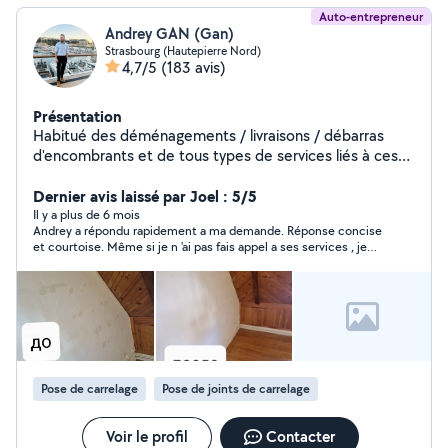
Auto-entrepreneur
Andrey GAN (Gan)
Strasbourg (Hautepierre Nord)
4,7/5
(183 avis)
Présentation
Habitué des déménagements / livraisons / débarras
d'encombrants et de tous types de services liés à ces
domaines. Avec mon équipe je collabore avec des
artisans expérimentés, maître dans leurs domaines pour
Dernier avis laissé par Joel : 5/5
qui la satisfaction du client est toujours à la 1ère place.
Il y a plus de 6 mois
Andrey a répondu rapidement a ma demande. Réponse concise
Nous sommes capable de remplir n'importe quelle
et courtoise. Même si je n 'ai pas fais appel a ses services , je
tâche, il suffit de demander :) Cette polyvalence peut
conserve ses coordonnées.
pousser à supposer que la maîtrise dans trop de
domaines est impossible mais je peux vous rassurer
qu'après un nombre incalculable de profils essayés la
dream team a vu le jour. Au compteur entre 1500 -
2000 prestations réalisées sur plusieurs plateformes,
avec des agences immobilières et architectes. Un job
Pose de carrelage
Pose de joints de carrelage
de qualité et efficace est garantie. Chaque détails
compte et nous accordons une importance majeure, à
fournir un service dans les règles de l'art ! Notre devise :
Voir le profil
Contacter