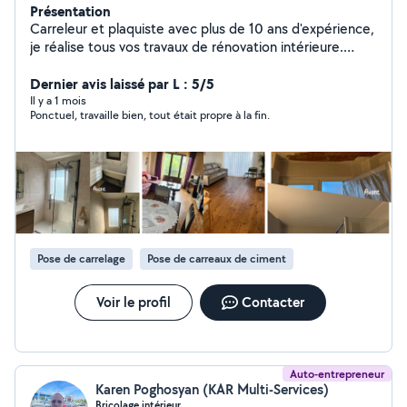
Présentation
Carreleur et plaquiste avec plus de 10 ans d'expérience,
je réalise tous vos travaux de rénovation intérieure.
Spécialisé en pose de carrelage, parquet et tous types
de revêtements sol et mur. J'interviens également pour
Dernier avis laissé par L : 5/5
rénovation de salle de bain, peinture, placo, pose de
Il y a 1 mois
Ponctuel, travaille bien, tout était propre à la fin.
cuisine, sanitaires, montage de meubles et divers
travaux de bricolage. Travail sérieux, soigné et
professionnel.
Pose de carrelage
Pose de carreaux de ciment
Voir le profil
Contacter
Auto-entrepreneur
Karen Poghosyan (KAR Multi-Services)
Bricolage intérieur