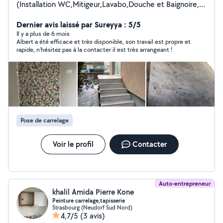
(Installation WC,Mitigeur,Lavabo,Douche et Baignoire,
Évier) Carrelage Pierre naturelle (intérieur et extérieur)
Dernier avis laissé par Sureyya : 5/5
Peinture Parquet Instagram: Alberti.renovation
Il y a plus de 6 mois
Albert a été efficace et très disponible, son travail est propre et
rapide, n’hésitez pas à la contacter il est très arrangeant !
Pose de carrelage
Voir le profil
Contacter
Auto-entrepreneur
khalil Amida Pierre Kone
Peinture carrelage,tapisserie
Strasbourg (Neudorf Sud Nord)
4,7/5
(3 avis)