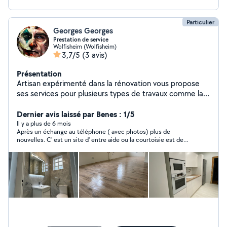
Particulier
Georges Georges
Prestation de service
Wolfisheim (Wolfisheim)
3,7/5
(3 avis)
Présentation
Artisan expérimenté dans la rénovation vous propose
ses services pour plusieurs types de travaux comme la
peinture, tapisserie, carrelage,revêtement de sol et
mur, pose de plaques de plâtre, montage de meuble et
Dernier avis laissé par Benes : 1/5
de cuisine, fixation de lustre, plafonnier, tringle à
Il y a plus de 6 mois
Après un échange au téléphone ( avec photos) plus de
rideaux, robinetterie, etc...
nouvelles. C' est un site d' entre aide ou la courtoisie est de
rigueur. Dommage