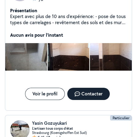
Présentation
Expert avec plus de 10 ans d'expérience: - pose de tous
types de carrelages - revêtement des sols et des murs -
peinture Réalises le travail efficacement et dans les
délais a 100%. Devis sur demande gratuitement
Aucun avis pour l'instant
Voir le profil
Contacter
Particulier
Yasin Gozuyukari
L’artisan tous corps d’état
Strasbourg (Koenigshoffen Est Sud)