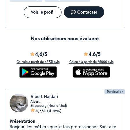
vitrées Renforcement structurel Démolition & curage :
Démolition de murs Dépose de structures maçonnées
Évacuation des gravats Terrassement : Décaissement
Voir le profil
Contacter
Création de fondations Préparation de plateforme
Nos utilisateurs nous évaluent
4,6/5
4,6/5
Calculé à partir de 48731 avis
Calculé à partir de 66000 avis
Particulier
Albert Hajdari
Alberti
Strasbourg (Neuhof Sud)
3,7/5
(3 avis)
Présentation
Bonjour, les métiers que je fais professionnel: Sanitaire