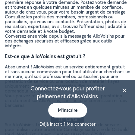
première réponse à votre demande. Postez votre demande
et trouvez en quelques minutes un membre de confiance,
autour de chez vous, pour votre besoin urgent de carrelage
Consultez les profils des membres, professionnels ou
particuliers, qui vous ont contacté. Présentation, photos de
réalisation, expertises, avis : trouvez l'offreur idéal, adapté à
votre demande et à votre budget.
Conversez ensemble depuis la messagerie AlloVoisins pour
des échanges sécurisés et efficaces grâce aux outils
intégrés.
Est-ce que AlloVoisins est gratuit ?
Absolument ! AlloVoisins est un service entièrement gratuit
et sans aucune commission pour tout utilisateur cherchant un
membre, qu’il soit professionnel ou particulier, pour une
prestation de service ou une location de matériel. Payez
uniquement le prix de la prestation, fixé par vous,
Connectez-vous pour profiter
demandeur, et l’offreur.
pleinement d'AlloVoisins
Vous pouvez réaliser le paiement en ligne de la prestation
directement sur AlloVoisins, sans aucune commission ni frais
bancaires.
M'inscrire
Carte
Déjà inscrit ? Me connecter
Sur AlloVoisins, trouvez toutes les prestations de services
pour réaliser votre projet de Carrelage sur la ville de Ostwald
(Sud, Nord, Est, Ouest, Centre) (Bas-rhin, 67540)